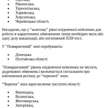
Рівненська,
Тернопільська,
Харківська,
Херсонська,
Чернівецька області.
Нагадаємо, що у "жовтому" рівні епідемічної небезпеки для
роботи в карантинних обмеженнях тепер необхідно мати або
одну дозу вакцинації, або негативний ПЛР-тест.
У "Помаранчевій" зоні перебувають:
Донецька
Полтавська області
"Помаранчевий" рівень епідемічної небезпеки не містить
додаткових обмежень і визначається сигнальним про
наближення регіону до "червоної" зони.
"Червона" зона зараз включає наступні області:
Вінницька,
Волинська,
Житомирська,
Запорізька,