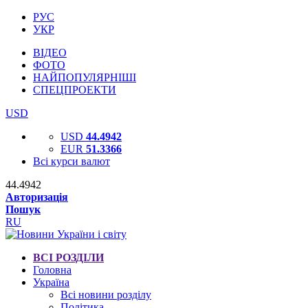
РУС
УКР
ВІДЕО
ФОТО
НАЙПОПУЛЯРНІШІ
СПЕЦПРОЕКТИ
USD
USD
44.4942
EUR
51.3366
Всі курси валют
44.4942
Авторизація
Пошук
RU
ВСІ РОЗДІЛИ
Головна
Україна
Всі новини розділу
Політика