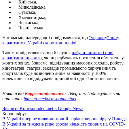
Київська,
Миколаївська,
Сумська,
Хмельницька,
Черкаська,
Чернігівська.
Нагадаємо, напередодні повідомлялося, що
"червону" зону
карантину в Україні скоротили вдвічі
.
Також повідомлялося, що 6 грудня
набули чинності нові
карантинні правила
, які передбачають посилення обмежень у
жовтих зонах. Зокрема, відвідування масових заходів, роботу
кінотеатрів, театрів, закладів громадського харчування та
спортзалів буде дозволено лише за наявності у 100%
колективів та відвідувачів принаймні однієї дози щеплення.
Новини від
Корреспондент.net
в Telegram. Підписуйтесь на
наш канал
https://t.me/korrespondentnet
Читайте Korrespondent.net в Google News
Коронавірус
В Україні вперше виявили новий варіант коронавірусу Цикада
В Україні за тиждень різко зросла кількість хворих на COVID-