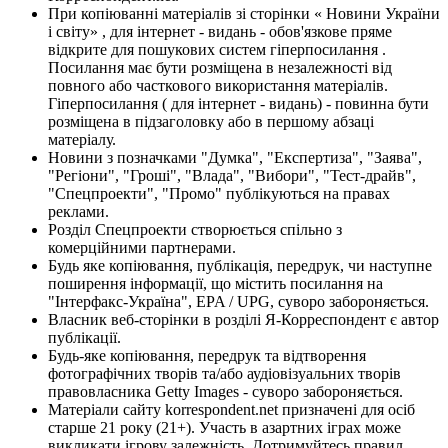
При копіюванні матеріалів зі сторінки « Новини України
і світу» , для інтернет - видань - обов'язкове пряме
відкрите для пошукових систем гіперпосилання .
Посилання має бути розміщена в незалежності від
повного або часткового використання матеріалів.
Гіперпосилання ( для інтернет - видань) - повинна бути
розміщена в підзаголовку або в першому абзаці
матеріалу.
Новини з позначками "Думка", "Експертиза", "Заява",
"Регіони", "Гроші", "Влада", "Вибори", "Тест-драйв",
"Спецпроекти", "Промо" публікуються на правах
реклами.
Розділ Спецпроекти створюється спільно з
комерційними партнерами.
Будь яке копіювання, публікація, передрук, чи наступне
поширення інформації, що містить посилання на
"Інтерфакс-Україна", EPA / UPG, суворо забороняється.
Власник веб-сторінки в розділі Я-Корреспондент є автор
публікації.
Будь-яке копіювання, передрук та відтворення
фотографічних творів та/або аудіовізуальних творів
правовласника Getty Images - суворо забороняється.
Матеріали сайту korrespondent.net призначені для осіб
старше 21 року (21+). Участь в азартних іграх може
викликати ігрову залежність. Дотримуйтесь правил