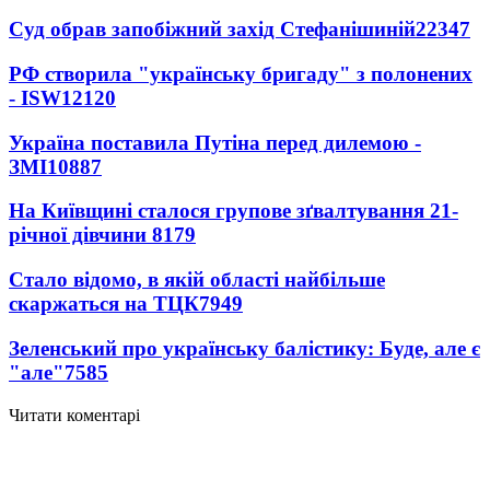
Суд обрав запобіжний захід Стефанішиній
22347
РФ створила "українську бригаду" з полонених
- ISW
12120
Україна поставила Путіна перед дилемою -
ЗМІ
10887
На Київщині сталося групове зґвалтування 21-
річної дівчини
8179
Стало відомо, в якій області найбільше
скаржаться на ТЦК
7949
Зеленський про українську балістику: Буде, але є
"але"
7585
Читати коментарі