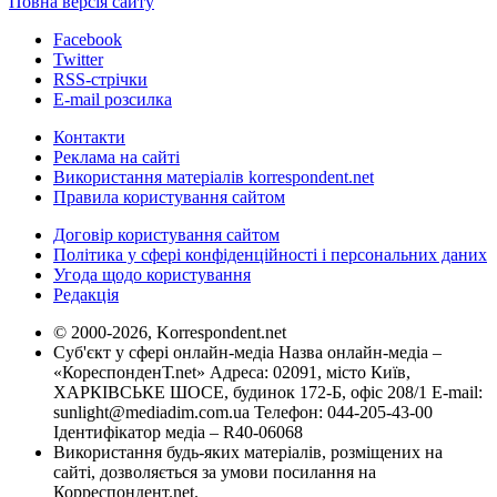
Повна версія сайту
Facebook
Twitter
RSS-стрічки
E-mail розсилка
Контакти
Реклама на сайті
Використання матеріалів korrespondent.net
Правила користування сайтом
Договір користування сайтом
Політика у сфері конфіденційності і персональних даних
Угода щодо користування
Редакція
© 2000-2026, Korrespondent.net
Суб'єкт у сфері онлайн-медіа Назва онлайн-медіа –
«КореспонденТ.net» Адреса: 02091, місто Київ,
ХАРКІВСЬКЕ ШОСЕ, будинок 172-Б, офіс 208/1 E-mail:
sunlight@mediadim.com.ua
Телефон: 044-205-43-00
Ідентифікатор медіа – R40-06068
Використання будь-яких матеріалів, розміщених на
сайті, дозволяється за умови посилання на
Корреспондент.net.