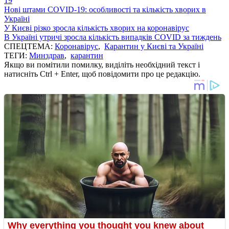
19
Нові штами COVID-19: особливості та кількість хворих в
Україні
У Києві різко зросла кількість хворих на коронавірус
В Україні утричі зросла кількість випадків COVID за тиждень
СПЕЦТЕМА:
Коронавірус
,
Карантин у Києві та Україні
ТЕГИ:
Минздрав
,
карантин
Якщо ви помітили помилку, виділіть необхідний текст і
натисніть Ctrl + Enter, щоб повідомити про це редакцію.