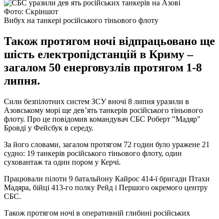
Фото: Скріншот
Вибух на танкері російського тіньового флоту
Також протягом ночі відпрацьовано ще
шість електропідстанцій в Криму –
загалом 50 енерговузлів протягом 1-8
липня.
Сили безпілотних систем ЗCУ вночі 8 липня уразили в
Азовському морі ще дев’ять танкерів російського тіньового
флоту. Про це повідомив командувач СБС Роберт "Мадяр"
Бровді у Фейсбук в середу.
За його словами, загалом протягом 72 годин було уражене 21
судно: 19 танкерів російського тіньового флоту, один
суховантаж та один пором у Керчі.
Працювали пілоти 9 батальйону Кайрос 414-ї бригади Птахи
Мадяра, бійці 413-го полку Рейд і Першого окремого центру
СБС.
Також протягом ночі в оперативній глибині російських