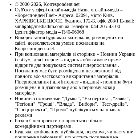
© 2000-2026, Korrespondent.net
Суб'єкт у сфері онлайн-медіа Назва онлайн-медіа –
«КореспонденТ.net» Адреса: 02091, місто Київ,
ХАРКІВСЬКЕ ШОСЕ, будинок 172-Б, офіс 208/1 E-mail:
sunlight@mediadim.com.ua
Телефон: 044-205-43-00
Ідентифікатор медіа – R40-06068
Використання будь-яких матеріалів, розміщених на
сайті, дозволяється за умови посилання на
Корреспондент.net.
При копіюванні матеріалів зі сторінки « Новини України
і світу» , для інтернет - видань - обов'язкове пряме
відкрите для пошукових систем гіперпосилання .
Посилання має бути розміщена в незалежності від
повного або часткового використання матеріалів.
Гіперпосилання ( для інтернет - видань) - повинна бути
розміщена в підзаголовку або в першому абзаці
матеріалу.
Новини з позначками "Думка", "Експертиза", "Заява",
"Регіони", "Гроші", "Влада", "Вибори", "Тест-драйв",
"Спецпроекти", "Промо" публікуються на правах
реклами.
Розділ Спецпроекти створюється спільно з
комерційними партнерами.
Будь яке копіювання, публікація, передрук, чи наступне
поширення інформації, що містить посилання на