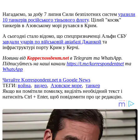
Нагадаємо, за добу 7 липня Сили безпілотних систем
уразили
10 танкерів російського тіньового флоту
. Цілий "косяк"
танкерів в Азовському морі рухався в Крим.
А сьогодні стало відомо, що спецпризначенці Альфи СБУ
завдали ударів по військовій авіабазі Джанкой
та
інфраструктурі порту Крим у Керчі.
Новини від
Корреспондент.net
в Telegram та WhatsApp.
Підписуйтесь на наші канали
https://t.me/korrespondentnet
та
WhatsApp
Читайте Korrespondent.net в Google News
ТЕГИ:
война
,
видео
,
Азовское море
,
танкер
Якщо ви помітили помилку, виділіть необхідний текст і
натисніть Ctrl + Enter, щоб повідомити про це редакцію.