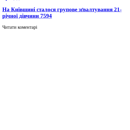
На Київщині сталося групове зґвалтування 21-
річної дівчини
7594
Читати коментарі