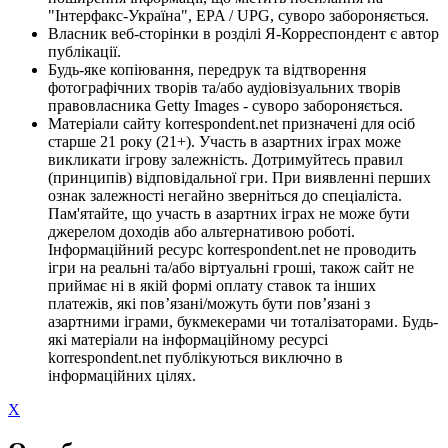
"Інтерфакс-Україна", EPA / UPG, суворо забороняється.
Власник веб-сторінки в розділі Я-Корреспондент є автор
публікації.
Будь-яке копіювання, передрук та відтворення
фотографічних творів та/або аудіовізуальних творів
правовласника Getty Images - суворо забороняється.
Матеріали сайту korrespondent.net призначені для осіб
старше 21 року (21+). Участь в азартних іграх може
викликати ігрову залежність. Дотримуйтесь правил
(принципів) відповідальної гри. При виявленні перших
ознак залежності негайно зверніться до спеціаліста.
Пам'ятайте, що участь в азартних іграх не може бути
джерелом доходів або альтернативою роботі.
Інформаційний ресурс korrespondent.net не проводить
ігри на реальні та/або віртуальні гроші, також сайт не
приймає ні в якій формі оплату ставок та інших
платежів, які пов’язані/можуть бути пов’язані з
азартними іграми, букмекерами чи тоталізаторами. Будь-
які матеріали на інформаційному ресурсі
korrespondent.net публікуються виключно в
інформаційних цілях.
X