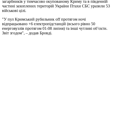
загарбників у тимчасово окупованому Криму та в південній
частині захоплених територій України Птахи СБС уразили 53
військові цілі.
"У пул Кримський рубильник off протягом ночі
відпрацьовано +6 електропідстанцій (всього рівно 50
енерговузлів протягом 01-08 липня) та інші чутливі обʼєкти.
Звіт згодом", – додав Бровді.