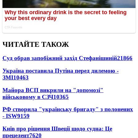
ЧИТАЙТЕ ТАКОЖ
Суд обрав запобіжний захід Стефанішиній
21866
Україна поставила Путіна перед дилемою -
ЗМІ
10463
Майора ВСП викрили на "допомозі"
військовому в СЗЧ
10365
РФ створила "українську бригаду" з полонених
- ISW
9159
Київ про рішення Швеції щодо судна: Це
прецедент
7620