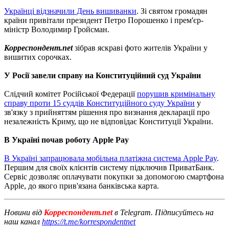
Українці відзначили День вишиванки
.
Зі святом громадян
країни привітали президент Петро Порошенко і прем'єр-
міністр Володимир Гройсман.
Корреспондент.net
зібрав яскраві фото жителів України у
вишитих сорочках.
У Росії завели справу на Конституційний суд України
Слідчий комітет Російської Федерації
порушив кримінальну
справу проти 15 суддів Конституційного суду України
у
зв'язку з прийняттям рішення про визнання декларації про
незалежність Криму, що не відповідає Конституції України.
В Україні почав роботу Apple Pay
В Україні запрацювала мобільна платіжна система Apple Pay
.
Першим для своїх клієнтів систему підключив ПриватБанк.
Сервіс дозволяє оплачувати покупки за допомогою смартфона
Apple, до якого прив'язана банківська карта.
Новини від
Корреспондент.net
в Telegram. Підписуйтесь на
наш канал
https://t.me/korrespondentnet