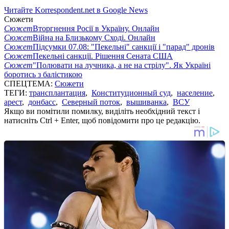
Читайте Korrespondent.net в Google News
Сюжети
Сюжет
Вторгнення Росії в Україну. Онлайн
Сюжет
Війна на Близькому Сході. Онлайн
Сюжет
Підсумки 07.08: "Пекельні" санкції і "парад" дронів
Сюжет
Пекельні санкції. Рішення Сената США
Сюжет
"Полювати на лучника, а не на стрілу". Як Україні
боротись з балістикою
СПЕЦТЕМА:
Сюжети
ТЕГИ:
трансплантация
,
Конституционный суд
,
население
,
арест
,
донбасс
,
Северный поток
,
вышиванка
,
ВСУ
Якщо ви помітили помилку, виділіть необхідний текст і
натисніть Ctrl + Enter, щоб повідомити про це редакцію.