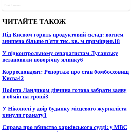
ЧИТАЙТЕ ТАКОЖ
Під Києвом горить продуктовий склад: вогнем
знищено більше п'яти тис. кв. м приміщень
18
У підконтрольному сепаратистам Луганську
встановили новорічну ялинку
6
Корреспондент: Репортаж про стан бомбосховищ
Києва
4
2
Побита Ландиком дівчина готова забрати заяву
в обмін на гроші
3
У Нікополі у двір будинку місцевого журналіста
кинули гранату
3
Справа про вбивство харківського судді: у МВС