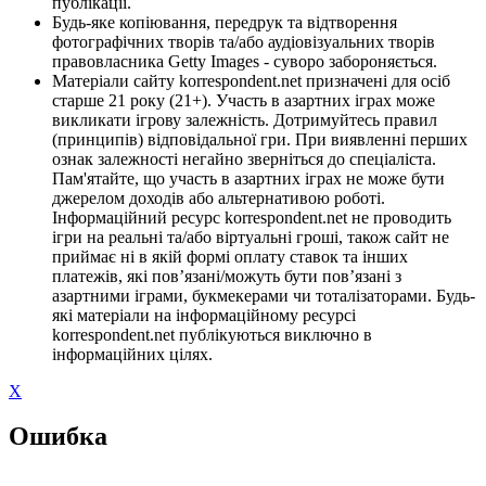
публікації.
Будь-яке копіювання, передрук та відтворення
фотографічних творів та/або аудіовізуальних творів
правовласника Getty Images - суворо забороняється.
Матеріали сайту korrespondent.net призначені для осіб
старше 21 року (21+). Участь в азартних іграх може
викликати ігрову залежність. Дотримуйтесь правил
(принципів) відповідальної гри. При виявленні перших
ознак залежності негайно зверніться до спеціаліста.
Пам'ятайте, що участь в азартних іграх не може бути
джерелом доходів або альтернативою роботі.
Інформаційний ресурс korrespondent.net не проводить
ігри на реальні та/або віртуальні гроші, також сайт не
приймає ні в якій формі оплату ставок та інших
платежів, які пов’язані/можуть бути пов’язані з
азартними іграми, букмекерами чи тоталізаторами. Будь-
які матеріали на інформаційному ресурсі
korrespondent.net публікуються виключно в
інформаційних цілях.
X
Ошибка