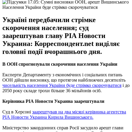
Населення України буде стрімко скорочуватися
Україні передбачили стрімке
скорочення населення; суд
заарештував главу РІА Новости
Украина: Корреспондент.net виділяє
головні події вчорашнього дня.
В ООН спрогнозували скорочення населення України
Експерти Департаменту з економічних і соціальних питань
ООН дійшли висновку, що протягом найближчих десятиліть
чисельність населення України буде стрімко скорочуватися
і до
2050 року складе трохи більше 36 мільйонів осіб.
Керівника РІА Новости Украина заарештували
Суд в Херсоні
заарештував на два місяці керівника агентства
РІА Новости Украина Кирила Вишинського.
Міністерство закордонних справ Росії засудило арешт глави