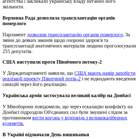
агентства і закликало українську владу негайно його
звільнити.
Верховна Рада дозволила трансплантацію органів
померлого
Парламент
дозволив трансплантацію органів померлого
.
За
зміни до деяких законів щодо охорони здоров'я та
трансплантації анатомічних матеріалів людини проголосували
255 депутатів.
США виступили проти Північного потоку-2
У Держдепартаменті заявили, що
США мають намір запобігти
реалізації проекту Північний потік-2
і не відкидають введення
санкцій через його реалізацію.
Українська армія застосувала великий калібр на Донбасі
У Міноборони повідомили, що через ескалацію конфлікту на
Донбасі
підрозділи Об'єднаних сил були змушені слідом за
противником
вести вогонь у відповідь з великокаліберних
кулеметів.
В Україні відзначали День вишиванки