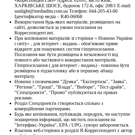
«КореспонденТ.net» Адреса: 02091, місто Київ,
ХАРКІВСЬКЕ ШОСЕ, будинок 172-Б, офіс 208/1 E-mail:
sunlight@mediadim.com.ua
Телефон: 044-205-43-00
Ідентифікатор медіа – R40-06068
Використання будь-яких матеріалів, розміщених на
сайті, дозволяється за умови посилання на
Корреспондент.net.
При копіюванні матеріалів зі сторінки « Новини України
і світу» , для інтернет - видань - обов'язкове пряме
відкрите для пошукових систем гіперпосилання .
Посилання має бути розміщена в незалежності від
повного або часткового використання матеріалів.
Гіперпосилання ( для інтернет - видань) - повинна бути
розміщена в підзаголовку або в першому абзаці
матеріалу.
Новини з позначками "Думка", "Експертиза", "Заява",
"Регіони", "Гроші", "Влада", "Вибори", "Тест-драйв",
"Спецпроекти", "Промо" публікуються на правах
реклами.
Розділ Спецпроекти створюється спільно з
комерційними партнерами.
Будь яке копіювання, публікація, передрук, чи наступне
поширення інформації, що містить посилання на
"Інтерфакс-Україна", EPA / UPG, суворо забороняється.
Власник веб-сторінки в розділі Я-Корреспондент є автор