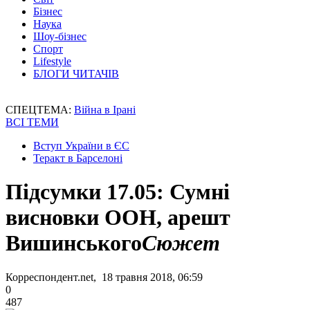
Бізнес
Наука
Шоу-бізнес
Спорт
Lifestyle
БЛОГИ ЧИТАЧІВ
СПЕЦТЕМА:
Війна в Ірані
ВСІ ТЕМИ
Вступ України в ЄС
Теракт в Барселоні
Підсумки 17.05: Сумні
висновки ООН, арешт
Вишинського
Сюжет
Корреспондент.net, 18 травня 2018, 06:59
0
487