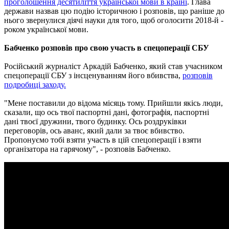
проголошення десятиліття української мови в країні
. Глава
держави назвав цю подію історичною і розповів, що раніше до
нього звернулися діячі науки для того, щоб оголосити 2018-й -
роком української мови.
Бабченко розповів про свою участь в спецоперації СБУ
Російський журналіст Аркадій Бабченко, який став учасником
спецоперації СБУ з інсценуванням його вбивства,
розповів
подробиці заходу.
"Мене поставили до відома місяць тому. Прийшли якісь люди,
сказали, що ось твої паспортні дані, фотографія, паспортні
дані твоєї дружини, твого будинку. Ось роздруківки
переговорів, ось аванс, який дали за твоє вбивство.
Пропонуємо тобі взяти участь в цій спецоперації і взяти
організатора на гарячому", - розповів Бабченко.