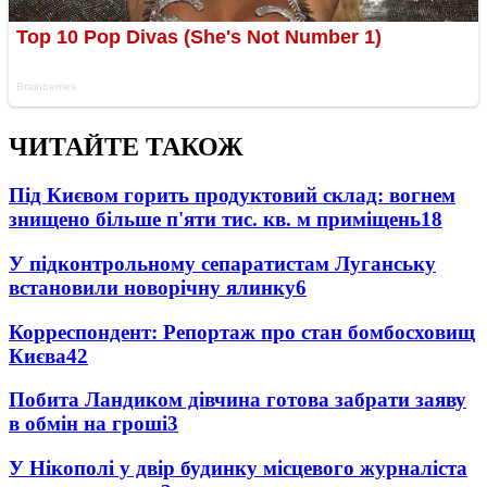
ЧИТАЙТЕ ТАКОЖ
Під Києвом горить продуктовий склад: вогнем
знищено більше п'яти тис. кв. м приміщень
18
У підконтрольному сепаратистам Луганську
встановили новорічну ялинку
6
Корреспондент: Репортаж про стан бомбосховищ
Києва
4
2
Побита Ландиком дівчина готова забрати заяву
в обмін на гроші
3
У Нікополі у двір будинку місцевого журналіста