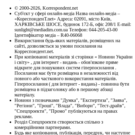
© 2000-2026, Korrespondent.net
Суб'єкт у сфері онлайн-медіа Назва онлайн-медіа –
«КореспонденТ.net» Адреса: 02091, місто Київ,
ХАРКІВСЬКЕ ШОСЕ, будинок 172-Б, офіс 208/1 E-mail:
sunlight@mediadim.com.ua
Телефон: 044-205-43-00
Ідентифікатор медіа – R40-06068
Використання будь-яких матеріалів, розміщених на
сайті, дозволяється за умови посилання на
Корреспондент.net.
При копіюванні матеріалів зі сторінки « Новини України
і світу» , для інтернет - видань - обов'язкове пряме
відкрите для пошукових систем гіперпосилання .
Посилання має бути розміщена в незалежності від
повного або часткового використання матеріалів.
Гіперпосилання ( для інтернет - видань) - повинна бути
розміщена в підзаголовку або в першому абзаці
матеріалу.
Новини з позначками "Думка", "Експертиза", "Заява",
"Регіони", "Гроші", "Влада", "Вибори", "Тест-драйв",
"Спецпроекти", "Промо" публікуються на правах
реклами.
Розділ Спецпроекти створюється спільно з
комерційними партнерами.
Будь яке копіювання, публікація, передрук, чи наступне