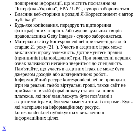
поширення інформації, що містить посилання на
"Інтерфакс-Україна", EPA / UPG, суворо забороняється.
Власник веб-сторінки в розділі Я-Корреспондент є автор
публікації.
Будь-яке копіювання, передрук та відтворення
фотографічних творів та/або аудіовізуальних творів
правовласника Getty Images - суворо забороняється.
Матеріали сайту korrespondent.net призначені для осіб
старше 21 року (21+). Участь в азартних іграх може
викликати ігрову залежність. Дотримуйтесь правил
(принципів) відповідальної гри. При виявленні перших
ознак залежності негайно зверніться до спеціаліста.
Пам'ятайте, що участь в азартних іграх не може бути
джерелом доходів або альтернативою роботі.
Інформаційний ресурс korrespondent.net не проводить
ігри на реальні та/або віртуальні гроші, також сайт не
приймає ні в якій формі оплату ставок та інших
платежів, які пов’язані/можуть бути пов’язані з
азартними іграми, букмекерами чи тоталізаторами. Будь-
які матеріали на інформаційному ресурсі
korrespondent.net публікуються виключно в
інформаційних цілях.
X