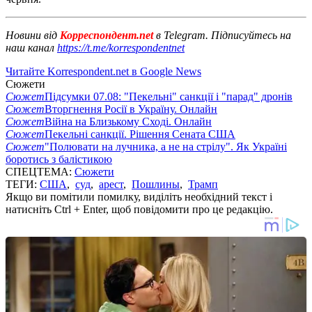
Новини від
Корреспондент.net
в Telegram. Підписуйтесь на
наш канал
https://t.me/korrespondentnet
Читайте Korrespondent.net в Google News
Сюжети
Сюжет
Підсумки 07.08: "Пекельні" санкції і "парад" дронів
Сюжет
Вторгнення Росії в Україну. Онлайн
Сюжет
Війна на Близькому Сході. Онлайн
Сюжет
Пекельні санкції. Рішення Сената США
Сюжет
"Полювати на лучника, а не на стрілу". Як Україні
боротись з балістикою
СПЕЦТЕМА:
Сюжети
ТЕГИ:
США
,
суд
,
арест
,
Пошлины
,
Трамп
Якщо ви помітили помилку, виділіть необхідний текст і
натисніть Ctrl + Enter, щоб повідомити про це редакцію.