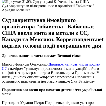
Суд заарештував підозрюваного в організації "вбивства"
Аркадія Бабченка
Суд заарештував ймовірного
організатора "вбивства" Бабченка;
США ввели мита на метали з ЄС,
Канади та Мексики. Корреспондент.net
виділяє головні події вчорашнього дня.
Данилюк написав листа послам Великої сімки
Міністр фінансів Олександр
Данилюк написав листа послам
G7
з наміром "уникнути двозначності і маніпуляцій" в його
конфлікті з прем'єр-міністром Володимиром Гройсманом. У
листі Данилюк описує конфлікт з прем'єром і небажання
останнього призначити його заступником Яну Бугрімову.
Порошенко оголосив про початок десятиліття української
мови
Президент України Петро Порошенко підписав указ про