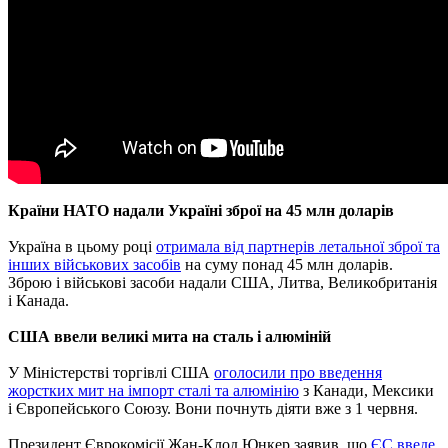
Країни НАТО надали Україні зброї на 45 млн доларів
Україна в цьому році
отримала від партнерів летальної зброї та
інших військових засобів
на суму понад 45 млн доларів.
Зброю і військові засоби надали США, Литва, Великобританія
і Канада.
США ввели великі мита на сталь і алюміній
У Міністерстві торгівлі США
оголосили про введення
жорстких мит на імпорт сталі та алюмінію
з Канади, Мексики
і Європейського Союзу. Вони почнуть діяти вже з 1 червня.
Президент Єврокомісії Жан-Клод Юнкер заявив, що
ЄС введе