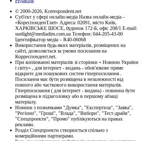
Редакція
© 2000-2026, Korrespondent.net
Суб'єкт у сфері онлайн-медіа Назва онлайн-медіа –
«КореспонденТ.net» Адреса: 02091, місто Київ,
ХАРКІВСЬКЕ ШОСЕ, будинок 172-Б, офіс 208/1 E-mail:
sunlight@mediadim.com.ua
Телефон: 044-205-43-00
Ідентифікатор медіа – R40-06068
Використання будь-яких матеріалів, розміщених на
сайті, дозволяється за умови посилання на
Корреспондент.net.
При копіюванні матеріалів зі сторінки « Новини України
і світу» , для інтернет - видань - обов'язкове пряме
відкрите для пошукових систем гіперпосилання .
Посилання має бути розміщена в незалежності від
повного або часткового використання матеріалів.
Гіперпосилання ( для інтернет - видань) - повинна бути
розміщена в підзаголовку або в першому абзаці
матеріалу.
Новини з позначками "Думка", "Експертиза", "Заява",
"Регіони", "Гроші", "Влада", "Вибори", "Тест-драйв",
"Спецпроекти", "Промо" публікуються на правах
реклами.
Розділ Спецпроекти створюється спільно з
комерційними партнерами.