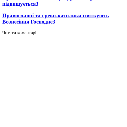
підвищується
3
Православні та греко-католики святкують
Вознесіння Господнє
3
Читати коментарі