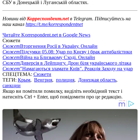
СБУ в Донецькій і Луганській областях.
Новини від
Корреспондент.net
в Telegram. Підписуйтесь на
наш канал
https://t.me/korrespondentnet
Читайте Korrespondent.net в Google News
Сюжети
Сюжет
Вторгнення Росії в Україну. Онлайн
Сюжет
Підсумки 05.08: Удар по Києву і брак антибалістики
Сюжет
Війна на Близькому Сході. Онлайн
Сюжет
Диверсія в Лейпцигу. Дрон біля українського літака
Сюжет
"Намагаються зламати Київ". Реакція Заходу на удар
СПЕЦТЕМА:
Сюжети
ТЕГИ:
Крым
,
Венгрия
,
полиция
,
Донецкая область
,
санкции
Якщо ви помітили помилку, виділіть необхідний текст і
натисніть Ctrl + Enter, щоб повідомити про це редакцію.