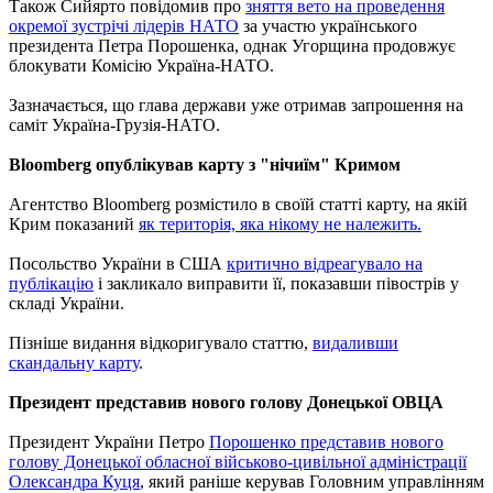
Також Сийярто повідомив про
зняття вето на проведення
окремої зустрічі лідерів НАТО
за участю українського
президента Петра Порошенка, однак Угорщина продовжує
блокувати Комісію Україна-НАТО.
Зазначається, що глава держави уже отримав запрошення на
саміт Україна-Грузія-НАТО.
Bloomberg опублікував карту з "нічиїм" Кримом
Агентство Bloomberg розмістило в своїй статті карту, на якій
Крим показаний
як територія, яка нікому не належить.
Посольство України в США
критично відреагувало на
публікацію
і закликало виправити її, показавши півострів у
складі України.
Пізніше видання відкоригувало статтю,
видаливши
скандальну карту
.
Президент представив нового голову Донецької ОВЦА
Президент України Петро
Порошенко представив нового
голову Донецької обласної військово-цивільної адміністрації
Олександра Куця
, який раніше керував Головним управлінням