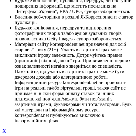
Будь яке копіювання, публікація, передрук, чи наступне
поширення інформації, що містить посилання на
"Інтерфакс-Україна", EPA / UPG, суворо забороняється.
Власник веб-сторінки в розділі Я-Корреспондент є автор
публікації.
Будь-яке копіювання, передрук та відтворення
фотографічних творів та/або аудіовізуальних творів
правовласника Getty Images - суворо забороняється.
Матеріали сайту korrespondent.net призначені для осіб
старше 21 року (21+). Участь в азартних іграх може
викликати ігрову залежність. Дотримуйтесь правил
(принципів) відповідальної гри. При виявленні перших
ознак залежності негайно зверніться до спеціаліста.
Пам'ятайте, що участь в азартних іграх не може бути
джерелом доходів або альтернативою роботі.
Інформаційний ресурс korrespondent.net не проводить
ігри на реальні та/або віртуальні гроші, також сайт не
приймає ні в якій формі оплату ставок та інших
платежів, які пов’язані/можуть бути пов’язані з
азартними іграми, букмекерами чи тоталізаторами. Будь-
які матеріали на інформаційному ресурсі
korrespondent.net публікуються виключно в
інформаційних цілях.
X