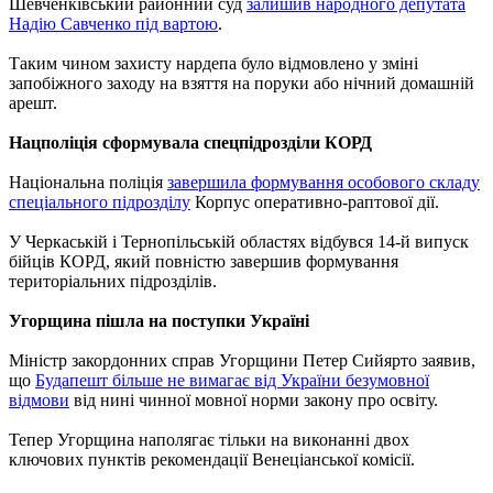
Шевченківський районний суд
залишив народного депутата
Надію Савченко під вартою
.
Таким чином захисту нардепа було відмовлено у зміні
запобіжного заходу на взяття на поруки або нічний домашній
арешт.
Нацполіція сформувала спецпідрозділи КОРД
Національна поліція
завершила формування особового складу
спеціального підрозділу
Корпус оперативно-раптової дії.
У Черкаській і Тернопільській областях відбувся 14-й випуск
бійців КОРД, який повністю завершив формування
територіальних підрозділів.
Угорщина пішла на поступки Україні
Міністр закордонних справ Угорщини Петер Сийярто заявив,
що
Будапешт більше не вимагає від України безумовної
відмови
від нині чинної мовної норми закону про освіту.
Тепер Угорщина наполягає тільки на виконанні двох
ключових пунктів рекомендації Венеціанської комісії.