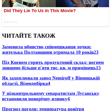
ЧИТАЙТЕ ТАКОЖ
Замовила вбивство співмешканця дочки:
жителька Полтавщини отримала 10 років
23
Під Києвом горить продуктовий склад: вогнем
знищено більше п'яти тис. кв. м приміщень
15
Як захоплювали завод Nemiroff у Вінницькій
області. Відеодобірка
4
У підконтрольному сепаратистам Луганську
встановили новорічну ялинку
4
Прогноз погоди: температура повітря