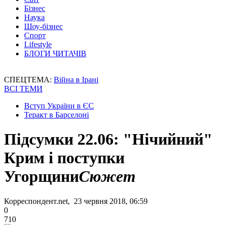
Бізнес
Наука
Шоу-бізнес
Спорт
Lifestyle
БЛОГИ ЧИТАЧІВ
СПЕЦТЕМА:
Війна в Ірані
ВСІ ТЕМИ
Вступ України в ЄС
Теракт в Барселоні
Підсумки 22.06: "Нічийний"
Крим і поступки
Угорщини
Сюжет
Корреспондент.net, 23 червня 2018, 06:59
0
710