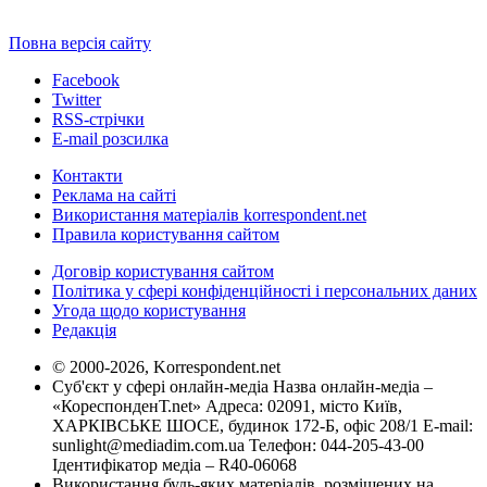
Повна версія сайту
Facebook
Twitter
RSS-стрічки
E-mail розсилка
Контакти
Реклама на сайті
Використання матеріалів korrespondent.net
Правила користування сайтом
Договір користування сайтом
Політика у сфері конфіденційності і персональних даних
Угода щодо користування
Редакція
© 2000-2026, Korrespondent.net
Суб'єкт у сфері онлайн-медіа Назва онлайн-медіа –
«КореспонденТ.net» Адреса: 02091, місто Київ,
ХАРКІВСЬКЕ ШОСЕ, будинок 172-Б, офіс 208/1 E-mail:
sunlight@mediadim.com.ua
Телефон: 044-205-43-00
Ідентифікатор медіа – R40-06068
Використання будь-яких матеріалів, розміщених на