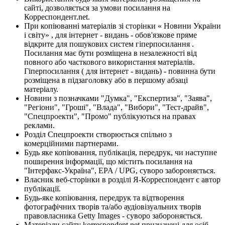
сайті, дозволяється за умови посилання на
Корреспондент.net.
При копіюванні матеріалів зі сторінки « Новини України
і світу» , для інтернет - видань - обов'язкове пряме
відкрите для пошукових систем гіперпосилання .
Посилання має бути розміщена в незалежності від
повного або часткового використання матеріалів.
Гіперпосилання ( для інтернет - видань) - повинна бути
розміщена в підзаголовку або в першому абзаці
матеріалу.
Новини з позначками "Думка", "Експертиза", "Заява",
"Регіони", "Гроші", "Влада", "Вибори", "Тест-драйв",
"Спецпроекти", "Промо" публікуються на правах
реклами.
Розділ Спецпроекти створюється спільно з
комерційними партнерами.
Будь яке копіювання, публікація, передрук, чи наступне
поширення інформації, що містить посилання на
"Інтерфакс-Україна", EPA / UPG, суворо забороняється.
Власник веб-сторінки в розділі Я-Корреспондент є автор
публікації.
Будь-яке копіювання, передрук та відтворення
фотографічних творів та/або аудіовізуальних творів
правовласника Getty Images - суворо забороняється.
Матеріали сайту korrespondent.net призначені для осіб