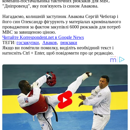
компанії-постачальника тактичних рюкзаків для МВС
"Дніпровенд", яку пов'язують із сином Авакова.
Нагадаємо, колишній заступник Авакова Сергій Чеботар і
його син Олександр фігурують у матеріалах кримінального
провадження за фактом закупівлі 6000 рюкзаків для потреб
МВС за завищеною ціною.
Читайте Korrespondent.net в Google News
ТЕГИ:
госзакупки
,
Аваков
,
рюкзаки
Якщо ви помітили помилку, виділіть необхідний текст і
натисніть Ctrl + Enter, щоб повідомити про це редакцію.