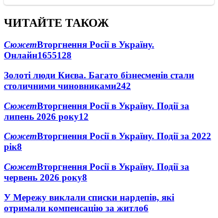
ЧИТАЙТЕ ТАКОЖ
Сюжет
Вторгнення Росії в Україну.
Онлайн
1655
128
Золоті люди Києва. Багато бізнесменів стали
столичними чиновниками
24
2
Сюжет
Вторгнення Росії в Україну. Події за
липень 2026 року
12
Сюжет
Вторгнення Росії в Україну. Події за 2022
рік
8
Сюжет
Вторгнення Росії в Україну. Події за
червень 2026 року
8
У Мережу виклали списки нардепів, які
отримали компенсацію за житло
6