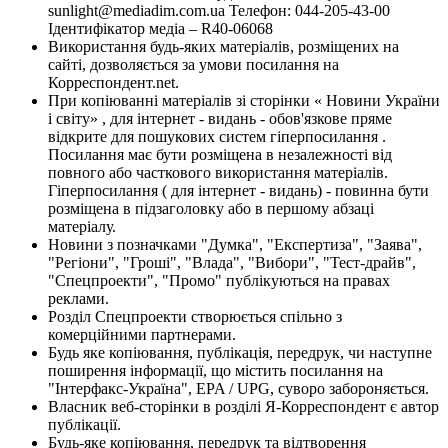
sunlight@mediadim.com.ua
Телефон: 044-205-43-00
Ідентифікатор медіа – R40-06068
Використання будь-яких матеріалів, розміщених на
сайті, дозволяється за умови посилання на
Корреспондент.net.
При копіюванні матеріалів зі сторінки « Новини України
і світу» , для інтернет - видань - обов'язкове пряме
відкрите для пошукових систем гіперпосилання .
Посилання має бути розміщена в незалежності від
повного або часткового використання матеріалів.
Гіперпосилання ( для інтернет - видань) - повинна бути
розміщена в підзаголовку або в першому абзаці
матеріалу.
Новини з позначками "Думка", "Експертиза", "Заява",
"Регіони", "Гроші", "Влада", "Вибори", "Тест-драйв",
"Спецпроекти", "Промо" публікуються на правах
реклами.
Розділ Спецпроекти створюється спільно з
комерційними партнерами.
Будь яке копіювання, публікація, передрук, чи наступне
поширення інформації, що містить посилання на
"Інтерфакс-Україна", EPA / UPG, суворо забороняється.
Власник веб-сторінки в розділі Я-Корреспондент є автор
публікації.
Будь-яке копіювання, передрук та відтворення