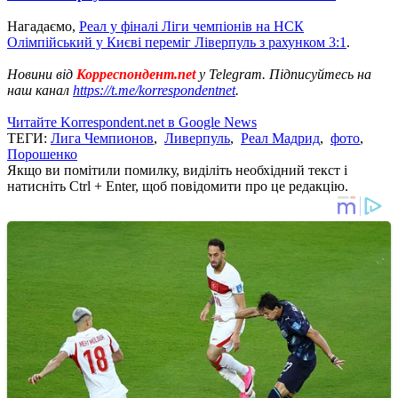
Нагадаємо,
Реал у фіналі Ліги чемпіонів на НСК
Олімпійський у Києві переміг Ліверпуль з рахунком 3:1
.
Новини від
Корреспондент.net
у Telegram. Підписуйтесь на
наш канал
https://t.me/korrespondentnet
.
Читайте Korrespondent.net в Google News
ТЕГИ:
Лига Чемпионов
,
Ливерпуль
,
Реал Мадрид
,
фото
,
Порошенко
Якщо ви помітили помилку, виділіть необхідний текст і
натисніть Ctrl + Enter, щоб повідомити про це редакцію.