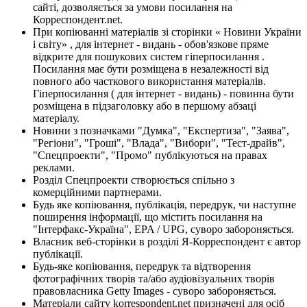
сайті, дозволяється за умови посилання на
Корреспондент.net.
При копіюванні матеріалів зі сторінки « Новини України
і світу» , для інтернет - видань - обов'язкове пряме
відкрите для пошукових систем гіперпосилання .
Посилання має бути розміщена в незалежності від
повного або часткового використання матеріалів.
Гіперпосилання ( для інтернет - видань) - повинна бути
розміщена в підзаголовку або в першому абзаці
матеріалу.
Новини з позначками "Думка", "Експертиза", "Заява",
"Регіони", "Гроші", "Влада", "Вибори", "Тест-драйв",
"Спецпроекти", "Промо" публікуються на правах
реклами.
Розділ Спецпроекти створюється спільно з
комерційними партнерами.
Будь яке копіювання, публікація, передрук, чи наступне
поширення інформації, що містить посилання на
"Інтерфакс-Україна", EPA / UPG, суворо забороняється.
Власник веб-сторінки в розділі Я-Корреспондент є автор
публікації.
Будь-яке копіювання, передрук та відтворення
фотографічних творів та/або аудіовізуальних творів
правовласника Getty Images - суворо забороняється.
Матеріали сайту korrespondent.net призначені для осіб