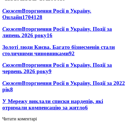
Сюжет
Вторгнення Росії в Україну.
Онлайн
1704
128
Сюжет
Вторгнення Росії в Україну. Події за
липень 2026 року
16
Золоті люди Києва. Багато бізнесменів стали
столичними чиновниками
9
2
Сюжет
Вторгнення Росії в Україну. Події за
червень 2026 року
9
Сюжет
Вторгнення Росії в Україну. Події за 2022
рік
8
У Мережу виклали списки нардепів, які
отримали компенсацію за житло
6
Читати коментарі