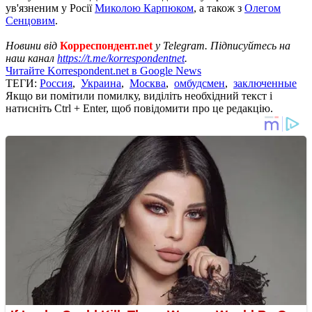
ув'язненим у Росії
Миколою Карпюком
, а також з
Олегом
Сенцовим
.
Новини від
Корреспондент.net
у Telegram. Підписуйтесь на
наш канал
https://t.me/korrespondentnet
.
Читайте Korrespondent.net в Google News
ТЕГИ:
Россия
,
Украина
,
Москва
,
омбудсмен
,
заключенные
Якщо ви помітили помилку, виділіть необхідний текст і
натисніть Ctrl + Enter, щоб повідомити про це редакцію.