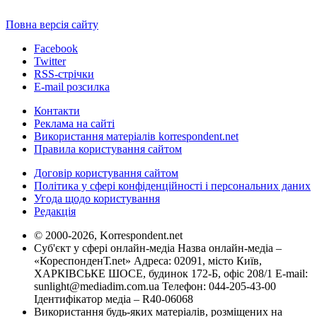
Повна версія сайту
Facebook
Twitter
RSS-стрічки
E-mail розсилка
Контакти
Реклама на сайті
Використання матеріалів korrespondent.net
Правила користування сайтом
Договір користування сайтом
Політика у сфері конфіденційності і персональних даних
Угода щодо користування
Редакція
© 2000-2026, Korrespondent.net
Суб'єкт у сфері онлайн-медіа Назва онлайн-медіа –
«КореспонденТ.net» Адреса: 02091, місто Київ,
ХАРКІВСЬКЕ ШОСЕ, будинок 172-Б, офіс 208/1 E-mail:
sunlight@mediadim.com.ua
Телефон: 044-205-43-00
Ідентифікатор медіа – R40-06068
Використання будь-яких матеріалів, розміщених на