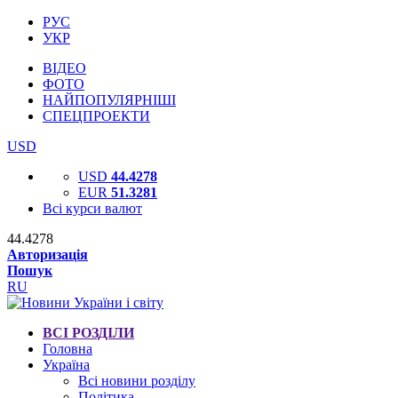
РУС
УКР
ВІДЕО
ФОТО
НАЙПОПУЛЯРНІШІ
СПЕЦПРОЕКТИ
USD
USD
44.4278
EUR
51.3281
Всі курси валют
44.4278
Авторизація
Пошук
RU
ВСІ РОЗДІЛИ
Головна
Україна
Всі новини розділу
Політика