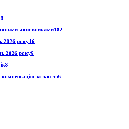
28
оличними чиновниками
18
2
нь 2026 року
16
ень 2026 року
9
рік
8
и компенсацію за житло
6