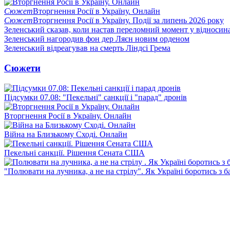
Сюжет
Вторгнення Росії в Україну. Онлайн
Сюжет
Вторгнення Росії в Україну. Події за липень 2026 року
Зеленський сказав, коли настав переломний момент у відносин
Зеленський нагородив фон дер Ляєн новим орденом
Зеленський відреагував на смерть Ліндсі Грема
Сюжети
Підсумки 07.08: "Пекельні" санкції і "парад" дронів
Вторгнення Росії в Україну. Онлайн
Війна на Близькому Сході. Онлайн
Пекельні санкції. Рішення Сената США
"Полювати на лучника, а не на стрілу". Як Україні боротись з 