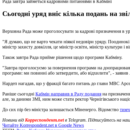
Рада завтра займеться кадровими питаннями в Кабміні
Сьогодні уряд вніс кілька подань на зв
Верховна Рада може проголосувати за кадрові призначення в уря
"Я думаю, що не варто чекати ніякої недовіри уряду. Поодинокі 
міністр захисту довкілля, це міністр освіти, міністр культури і 
Також завтра Рада прийме рішення щодо програми Кабміну.
"Завтра проголосуємо за повернення програми на доопрацювання.
програми: ми повинні або затвердити, або відхилити", - заявив
Нардеп нагадав, що у фракції багато питань до глави МВС Арсен
Раніше сьогодні
Кабмін направив в Раду подання
на призначенн
але, за даними ЗМІ, ним може стати ректор Чернігівського нац
До сих пір без міністра залишається Міненерго. Відомство
тимч
Новини від
Корреспондент.net
в Telegram. Підписуйтесь на на
Читайте Korrespondent.net в Google News