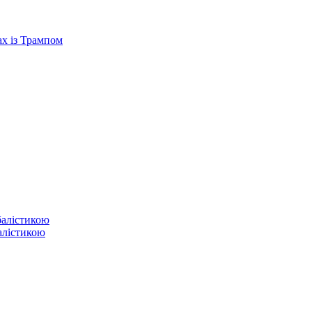
ах із Трампом
балістикою