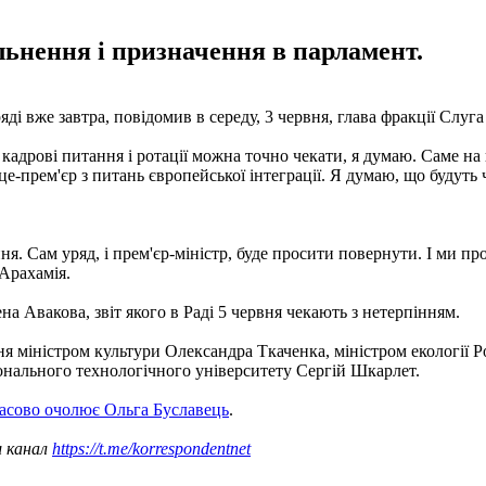
ільнення і призначення в парламент.
ді вже завтра, повідомив в середу, 3 червня, глава фракції Слуг
кадрові питання і ротації можна точно чекати, я думаю. Саме на 
віце-прем'єр з питань європейської інтеграції. Я думаю, що будуть
 Сам уряд, і прем'єр-міністр, буде просити повернути. І ми про
 Арахамія.
а Авакова, звіт якого в Раді 5 червня чекають з нетерпінням.
я міністром культури Олександра Ткаченка, міністром екології Р
іонального технологічного університету Сергій Шкарлет.
асово очолює Ольга Буславець
.
ш канал
https://t.me/korrespondentnet