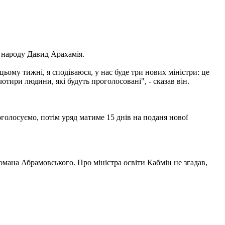
а народу Давид Арахамія.
цьому тижні, я сподіваюся, у нас буде три нових міністри: це
 чотири людини, які будуть проголосовані", - сказав він.
голосуємо, потім уряд матиме 15 днів на поданя нової
омана Абрамовського. Про міністра освіти Кабмін не згадав,