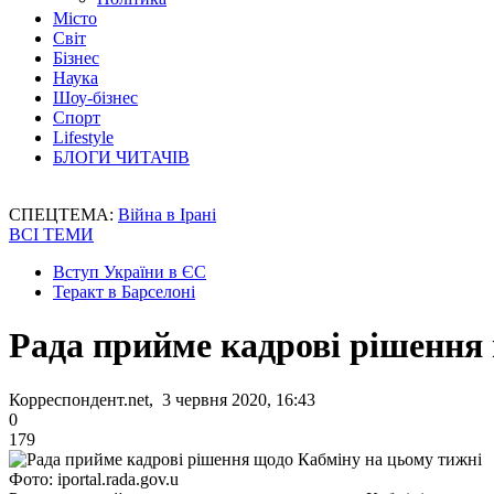
Місто
Світ
Бізнес
Наука
Шоу-бізнес
Спорт
Lifestyle
БЛОГИ ЧИТАЧІВ
СПЕЦТЕМА:
Війна в Ірані
ВСІ ТЕМИ
Вступ України в ЄС
Теракт в Барселоні
Рада прийме кадрові рішення
Корреспондент.net, 3 червня 2020, 16:43
0
179
Фото: iportal.rada.gov.u