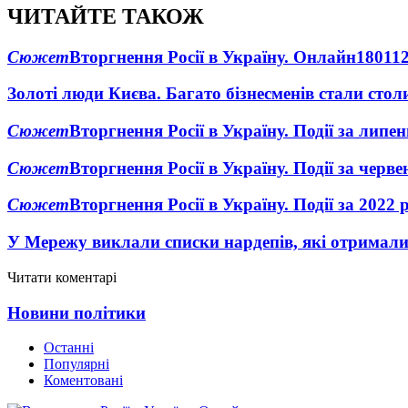
ЧИТАЙТЕ ТАКОЖ
Сюжет
Вторгнення Росії в Україну. Онлайн
1801
1
Золоті люди Києва. Багато бізнесменів стали ст
Сюжет
Вторгнення Росії в Україну. Події за липе
Сюжет
Вторгнення Росії в Україну. Події за черв
Сюжет
Вторгнення Росії в Україну. Події за 2022 
У Мережу виклали списки нардепів, які отримал
Читати коментарі
Новини політики
Останні
Популярні
Коментовані