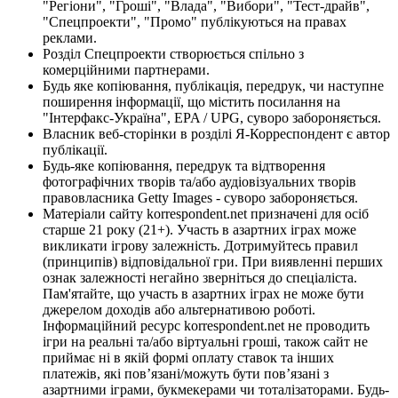
"Регіони", "Гроші", "Влада", "Вибори", "Тест-драйв",
"Спецпроекти", "Промо" публікуються на правах
реклами.
Розділ Спецпроекти створюється спільно з
комерційними партнерами.
Будь яке копіювання, публікація, передрук, чи наступне
поширення інформації, що містить посилання на
"Інтерфакс-Україна", EPA / UPG, суворо забороняється.
Власник веб-сторінки в розділі Я-Корреспондент є автор
публікації.
Будь-яке копіювання, передрук та відтворення
фотографічних творів та/або аудіовізуальних творів
правовласника Getty Images - суворо забороняється.
Матеріали сайту korrespondent.net призначені для осіб
старше 21 року (21+). Участь в азартних іграх може
викликати ігрову залежність. Дотримуйтесь правил
(принципів) відповідальної гри. При виявленні перших
ознак залежності негайно зверніться до спеціаліста.
Пам'ятайте, що участь в азартних іграх не може бути
джерелом доходів або альтернативою роботі.
Інформаційний ресурс korrespondent.net не проводить
ігри на реальні та/або віртуальні гроші, також сайт не
приймає ні в якій формі оплату ставок та інших
платежів, які пов’язані/можуть бути пов’язані з
азартними іграми, букмекерами чи тоталізаторами. Будь-