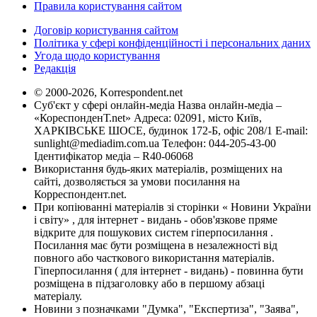
Правила користування сайтом
Договір користування сайтом
Політика у сфері конфіденційності і персональних даних
Угода щодо користування
Редакція
© 2000-2026, Korrespondent.net
Суб'єкт у сфері онлайн-медіа Назва онлайн-медіа –
«КореспонденТ.net» Адреса: 02091, місто Київ,
ХАРКІВСЬКЕ ШОСЕ, будинок 172-Б, офіс 208/1 E-mail:
sunlight@mediadim.com.ua
Телефон: 044-205-43-00
Ідентифікатор медіа – R40-06068
Використання будь-яких матеріалів, розміщених на
сайті, дозволяється за умови посилання на
Корреспондент.net.
При копіюванні матеріалів зі сторінки « Новини України
і світу» , для інтернет - видань - обов'язкове пряме
відкрите для пошукових систем гіперпосилання .
Посилання має бути розміщена в незалежності від
повного або часткового використання матеріалів.
Гіперпосилання ( для інтернет - видань) - повинна бути
розміщена в підзаголовку або в першому абзаці
матеріалу.
Новини з позначками "Думка", "Експертиза", "Заява",