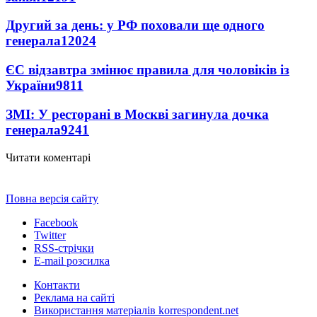
Другий за день: у РФ поховали ще одного
генерала
12024
ЄС відзавтра змінює правила для чоловіків із
України
9811
ЗМІ: У ресторані в Москві загинула дочка
генерала
9241
Читати коментарі
Повна версія сайту
Facebook
Twitter
RSS-стрічки
E-mail розсилка
Контакти
Реклама на сайті
Використання матеріалів korrespondent.net