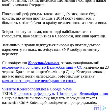
важливі зміни, такі як висновок Шотландії з ЄС проти нашої
волі", - заявила Стерджен.
Повторний референдум також має відбутися, якщо буде
ясність, що думка шотландців з 2014 року змінилася, і
більшість хотіли б бачити країну незалежною, зазначила вона.
Згідно з опитуваннями, шотландці найбільше схильні
голосувати, щоб залишитися в Євросоюзі, ніж інші британці.
Зазначимо, в травні відбудуться вибори до шотландського
парламенту, на яких, як очікується SNP здобуде впевнену
перемогу.
Як повідомляв
Кореспондент.net
, загальнонаціональний
референдум про членство Великобританії у ЄС
намічено на 23
червня.
Британський прем'єр-міністр Девід Кемерон заявляв,
що має намір вести напередодні референдуму активну
кампанію за подальше перебування в союзі.
Читайте Korrespondent.net в Google News
ТЕГИ:
Евросоюз
,
референдум
,
Шотландия
,
Великобритания
Якщо ви помітили помилку, виділіть необхідний текст і
натисніть Ctrl + Enter, щоб повідомити про це редакцію.