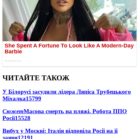
ЧИТАЙТЕ ТАКОЖ
У Білорусі засудили лідера Ляпіса Трубецького
Міхалка
15799
Сюжет
Масова смерть на пляжі. Робота ППО
Росії
15528
Вибух у Москві: Італія відповіла Росії на її
заяви
12191