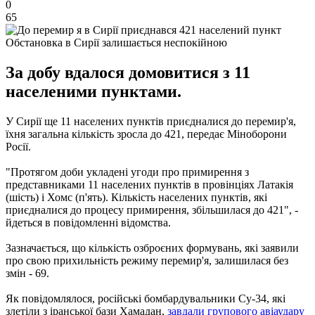
0
65
Обстановка в Сирії залишається неспокійною
За добу вдалося домовитися з 11
населеними пунктами.
У Сирії ще 11 населених пунктів приєдналися до перемир'я,
їхня загальна кількість зросла до 421, передає Міноборони
Росії.
"Протягом доби укладені угоди про примирення з
представниками 11 населених пунктів в провінціях Латакія
(шість) і Хомс (п'ять). Кількість населених пунктів, які
приєдналися до процесу примирення, збільшилася до 421", -
йдеться в повідомленні відомства.
Зазначається, що кількість озброєних формувань, які заявили
про свою прихильність режиму перемир'я, залишилася без
змін - 69.
Як повідомлялося, російські бомбардувальники Су-34, які
злетіли з іранської бази Хамадан,
завдали групового авіаудару