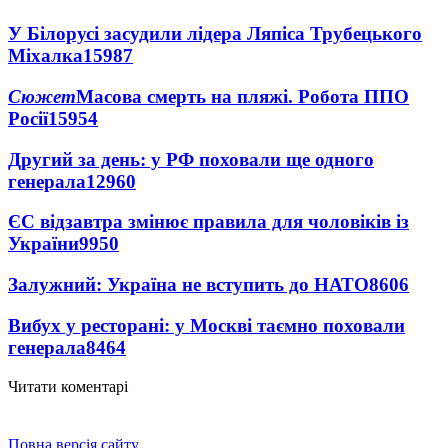
У Білорусі засудили лідера Ляпіса Трубецького
Міхалка
15987
Сюжет
Масова смерть на пляжі. Робота ППО
Росії
15954
Другий за день: у РФ поховали ще одного
генерала
12960
ЄС відзавтра змінює правила для чоловіків із
України
9950
Залужний: Україна не вступить до НАТО
8606
Вибух у ресторані: у Москві таємно поховали
генерала
8464
Читати коментарі
Повна версія сайту