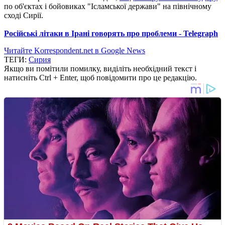
по об'єктах і бойовиках "Ісламської держави" на північному
сході Сирії.
Російські літаки в Ірані говорять про проблеми - Telegraph
Читайте Korrespondent.net в Google News
ТЕГИ:
Сирия
Якщо ви помітили помилку, виділіть необхідний текст і
натисніть Ctrl + Enter, щоб повідомити про це редакцію.