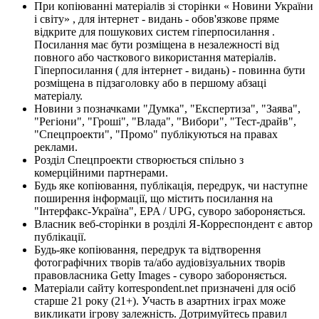
При копіюванні матеріалів зі сторінки « Новини України
і світу» , для інтернет - видань - обов'язкове пряме
відкрите для пошукових систем гіперпосилання .
Посилання має бути розміщена в незалежності від
повного або часткового використання матеріалів.
Гіперпосилання ( для інтернет - видань) - повинна бути
розміщена в підзаголовку або в першому абзаці
матеріалу.
Новини з позначками "Думка", "Експертиза", "Заява",
"Регіони", "Гроші", "Влада", "Вибори", "Тест-драйв",
"Спецпроекти", "Промо" публікуються на правах
реклами.
Розділ Спецпроекти створюється спільно з
комерційними партнерами.
Будь яке копіювання, публікація, передрук, чи наступне
поширення інформації, що містить посилання на
"Інтерфакс-Україна", EPA / UPG, суворо забороняється.
Власник веб-сторінки в розділі Я-Корреспондент є автор
публікації.
Будь-яке копіювання, передрук та відтворення
фотографічних творів та/або аудіовізуальних творів
правовласника Getty Images - суворо забороняється.
Матеріали сайту korrespondent.net призначені для осіб
старше 21 року (21+). Участь в азартних іграх може
викликати ігрову залежність. Дотримуйтесь правил