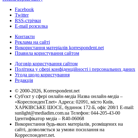
Facebook
Twitter
RSS-стрічки
E-mail розсилка
Контакти
Реклама на сайті
Використання матеріалів korrespondent.net
Правила користування сайтом
Договір користування сайтом
Політика у сфері конфіденційності і персональних даних
Угода щодо користування
Редакція
© 2000-2026, Korrespondent.net
Суб'єкт у сфері онлайн-медіа Назва онлайн-медіа –
«КореспонденТ.net» Адреса: 02091, місто Київ,
ХАРКІВСЬКЕ ШОСЕ, будинок 172-Б, офіс 208/1 E-mail:
sunlight@mediadim.com.ua
Телефон: 044-205-43-00
Ідентифікатор медіа – R40-06068
Використання будь-яких матеріалів, розміщених на
сайті, дозволяється за умови посилання на
Корреспондент.net.