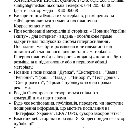
ХАРКІВСЬКЕ ШОСЕ, будинок 172-Б, офіс 208/1 E-mail:
sunlight@mediadim.com.ua
Телефон: 044-205-43-00
Ідентифікатор медіа – R40-06068
Використання будь-яких матеріалів, розміщених на
сайті, дозволяється за умови посилання на
Корреспондент.net.
При копіюванні матеріалів зі сторінки « Новини України
і світу» , для інтернет - видань - обов'язкове пряме
відкрите для пошукових систем гіперпосилання .
Посилання має бути розміщена в незалежності від
повного або часткового використання матеріалів.
Гіперпосилання ( для інтернет - видань) - повинна бути
розміщена в підзаголовку або в першому абзаці
матеріалу.
Новини з позначками "Думка", "Експертиза", "Заява",
"Регіони", "Гроші", "Влада", "Вибори", "Тест-драйв",
"Спецпроекти", "Промо" публікуються на правах
реклами.
Розділ Спецпроекти створюється спільно з
комерційними партнерами.
Будь яке копіювання, публікація, передрук, чи наступне
поширення інформації, що містить посилання на
"Інтерфакс-Україна", EPA / UPG, суворо забороняється.
Власник веб-сторінки в розділі Я-Корреспондент є автор
публікації.