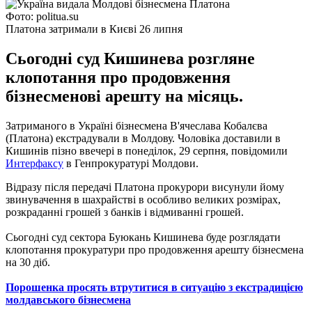
Фото: politua.su
Платона затримали в Києві 26 липня
Сьогодні суд Кишинева розгляне
клопотання про продовження
бізнесменові арешту на місяць.
Затриманого в Україні бізнесмена В'ячеслава Кобалєва
(Платона) екстрадували в Молдову. Чоловіка доставили в
Кишинів пізно ввечері в понеділок, 29 серпня, повідомили
Интерфаксу
в Генпрокуратурі Молдови.
Відразу після передачі Платона прокурори висунули йому
звинувачення в шахрайстві в особливо великих розмірах,
розкраданні грошей з банків і відмиванні грошей.
Сьогодні суд сектора Буюкань Кишинева буде розглядати
клопотання прокуратури про продовження арешту бізнесмена
на 30 діб.
Порошенка просять втрутитися в ситуацію з екстрадицією
молдавського бізнесмена