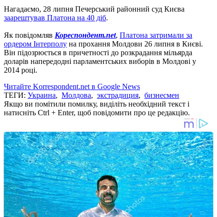
Нагадаємо, 28 липня Печерський районний суд Києва
заарештував Платона на 40 діб
.
Як повідомляв
Кореспондент.net
,
Платона затримали за
ордером Інтерполу
на прохання Молдови 26 липня в Києві.
Він підозрюється в причетності до розкрадання мільярда
доларів напередодні парламентських виборів в Молдові у
2014 році.
Читайте Korrespondent.net в Google News
ТЕГИ:
Украина
,
Молдова
,
экстрадиция
,
бизнесмен
Якщо ви помітили помилку, виділіть необхідний текст і
натисніть Ctrl + Enter, щоб повідомити про це редакцію.