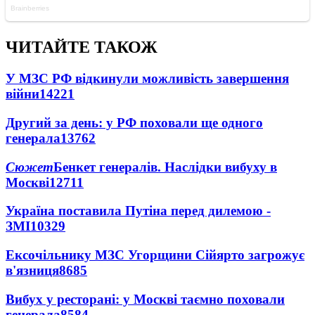
ЧИТАЙТЕ ТАКОЖ
У МЗС РФ відкинули можливість завершення
війни
14221
Другий за день: у РФ поховали ще одного
генерала
13762
Сюжет
Бенкет генералів. Наслідки вибуху в
Москві
12711
Україна поставила Путіна перед дилемою -
ЗМІ
10329
Ексочільнику МЗС Угорщини Сійярто загрожує
в'язниця
8685
Вибух у ресторані: у Москві таємно поховали
генерала
8584