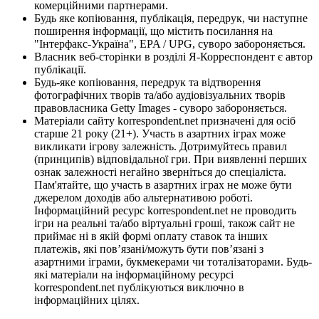
комерційними партнерами.
Будь яке копіювання, публікація, передрук, чи наступне
поширення інформації, що містить посилання на
"Інтерфакс-Україна", EPA / UPG, суворо забороняється.
Власник веб-сторінки в розділі Я-Корреспондент є автор
публікації.
Будь-яке копіювання, передрук та відтворення
фотографічних творів та/або аудіовізуальних творів
правовласника Getty Images - суворо забороняється.
Матеріали сайту korrespondent.net призначені для осіб
старше 21 року (21+). Участь в азартних іграх може
викликати ігрову залежність. Дотримуйтесь правил
(принципів) відповідальної гри. При виявленні перших
ознак залежності негайно зверніться до спеціаліста.
Пам'ятайте, що участь в азартних іграх не може бути
джерелом доходів або альтернативою роботі.
Інформаційний ресурс korrespondent.net не проводить
ігри на реальні та/або віртуальні гроші, також сайт не
приймає ні в якій формі оплату ставок та інших
платежів, які пов’язані/можуть бути пов’язані з
азартними іграми, букмекерами чи тоталізаторами. Будь-
які матеріали на інформаційному ресурсі
korrespondent.net публікуються виключно в
інформаційних цілях.