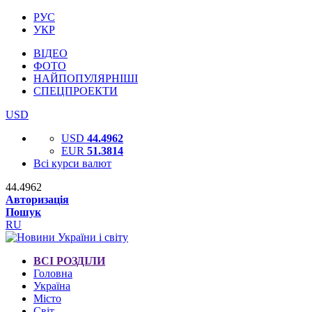
РУС
УКР
ВІДЕО
ФОТО
НАЙПОПУЛЯРНІШІ
СПЕЦПРОЕКТИ
USD
USD
44.4962
EUR
51.3814
Всі курси валют
44.4962
Авторизація
Пошук
RU
ВСІ РОЗДІЛИ
Головна
Україна
Місто
Світ