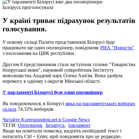
Білорусь проголосувала
У країні триває підрахунок результатів
голосування.
У новому складі Палати представників Білорусі буде
працювати ще один опозиціонер, повідомляє
РИА "Новости"
з посиланням на ЦВК республіки.
Другим її представником стала заступник голови "Товариства
білоруської мови", науковий співробітник Інституту
мовознавства Академії наук Олена Анісім.
Вона здобула
перемогу в одному з округів Мінської області.
У парламенті Білорусі буде один опозиціонер
Як повідомлялося, в Білорусі
явка на парламентських виборах
склала
74,32% виборців.
Читайте Korrespondent.net в Google News
ТЕГИ:
Оппозиция
,
Беларусь
,
парламент
Якщо ви помітили помилку, виділіть необхідний текст і
натисніть Ctrl + Enter, щоб повідомити про це редакцію.