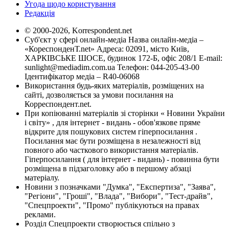
Угода щодо користування
Редакція
© 2000-2026, Korrespondent.net
Суб'єкт у сфері онлайн-медіа Назва онлайн-медіа –
«КореспонденТ.net» Адреса: 02091, місто Київ,
ХАРКІВСЬКЕ ШОСЕ, будинок 172-Б, офіс 208/1 E-mail:
sunlight@mediadim.com.ua
Телефон: 044-205-43-00
Ідентифікатор медіа – R40-06068
Використання будь-яких матеріалів, розміщених на
сайті, дозволяється за умови посилання на
Корреспондент.net.
При копіюванні матеріалів зі сторінки « Новини України
і світу» , для інтернет - видань - обов'язкове пряме
відкрите для пошукових систем гіперпосилання .
Посилання має бути розміщена в незалежності від
повного або часткового використання матеріалів.
Гіперпосилання ( для інтернет - видань) - повинна бути
розміщена в підзаголовку або в першому абзаці
матеріалу.
Новини з позначками "Думка", "Експертиза", "Заява",
"Регіони", "Гроші", "Влада", "Вибори", "Тест-драйв",
"Спецпроекти", "Промо" публікуються на правах
реклами.
Розділ Спецпроекти створюється спільно з