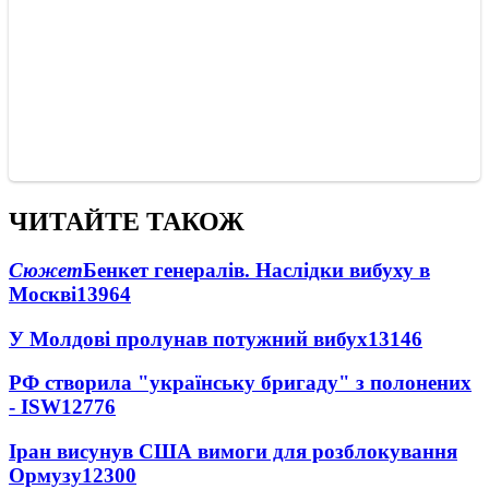
ЧИТАЙТЕ ТАКОЖ
Сюжет
Бенкет генералів. Наслідки вибуху в
Москві
13964
У Молдові пролунав потужний вибух
13146
РФ створила "українську бригаду" з полонених
- ISW
12776
Іран висунув США вимоги для розблокування
Ормузу
12300