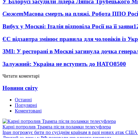
У Білорусі засудили лідера Ляпіса Трубецького М
Сюжет
Масова смерть на пляжі. Робота ППО Росі
Вибух у Москві: Італія відповіла Росії на її заяви
1
ЄС відзавтра змінює правила для чоловіків із Ук
ЗМІ: У ресторані в Москві загинула дочка генера
Залужний: Україна не вступить до НАТО
8500
Читати коментарі
Новини світу
Останні
Популярні
Коментовані
Карні потролив Трампа після поламки телесуфлера
Іран погрожує бити по сусіднім країнам в разі нових атак США
Другий за день: у РФ поховали ще одного генерала