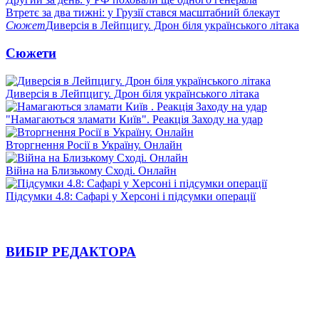
Втретє за два тижні: у Грузії стався масштабний блекаут
Сюжет
Диверсія в Лейпцигу. Дрон біля українського літака
Сюжети
Диверсія в Лейпцигу. Дрон біля українського літака
"Намагаються зламати Київ". Реакція Заходу на удар
Вторгнення Росії в Україну. Онлайн
Війна на Близькому Сході. Онлайн
Підсумки 4.8: Сафарі у Херсоні і підсумки операції
ВИБІР РЕДАКТОРА