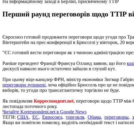
На інформаційному заході в Берліні, присвяченому TTIP
Перший раунд переговорів щодо TTIP ві
Євросоюз готовий продовжити переговори щодо угоди про Тран
Вінтерштейн на прес-конференції в Брюсселі у вівторок, 20 вер
"ЄС готовий вести переговори як з чинною адміністрацією прези
Раніше президент Франції Франсуа Олланд заявив, що його
кра
дискусії навколо нього остаточно зайшли в глухий кут.
При цьому віце-канцлер ФРН, міністр економіки Зигмар Габрі
переговори зупинені
, хоча офіційно Брюссель про це не повідо
виборів, то угоди про трансатлантичну торгівлю не буде.
Як повідомляв
Корреспондент.net
, переговори щодо TTIP мі
листопада поточного року.
Читайте Korrespondent.net в Google News
ТЕГИ:
США
,
ЕС
,
Евросоюз
,
торговля
,
Обама
,
переговоры
,
Якщо ви помітили помилку, виділіть необхідний текст і натисніт