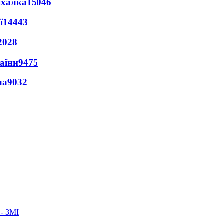
іхалка
15046
ї
14443
2028
раїни
9475
ла
9032
 - ЗМІ