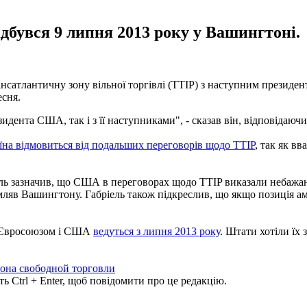
дбувся 9 липня 2013 року у Вашингтоні.
сатлантичну зону вільної торгівлі (TTIP) з наступним президе
есня.
дента США, так і з її наступниками", - сказав він, відповідаючи
їна відмовиться від подальших переговорів щодо TTIP
, так як в
ель зазначив, що США в переговорах щодо TTIP виказали небажа
мляв Вашингтону. Габріель також підкреслив, що якщо позиція ам
ж Євросоюзом і США
ведуться з липня 2013 року
. Штати хотіли їх
зона свободной торговли
ь Ctrl + Enter, щоб повідомити про це редакцію.