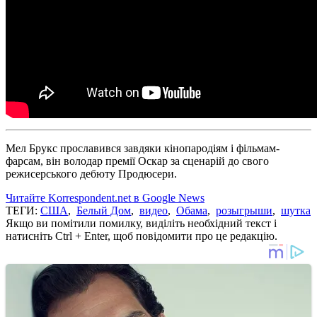
Мел Брукс прославився завдяки кінопародіям і фільмам-
фарсам, він володар премії Оскар за сценарій до свого
режисерського дебюту Продюсери.
Читайте Korrespondent.net в Google News
ТЕГИ:
США
,
Белый Дом
,
видео
,
Обама
,
розыгрыши
,
шутка
Якщо ви помітили помилку, виділіть необхідний текст і
натисніть Ctrl + Enter, щоб повідомити про це редакцію.