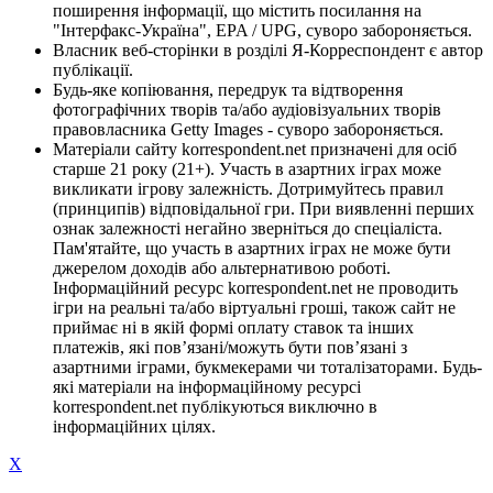
поширення інформації, що містить посилання на
"Інтерфакс-Україна", EPA / UPG, суворо забороняється.
Власник веб-сторінки в розділі Я-Корреспондент є автор
публікації.
Будь-яке копіювання, передрук та відтворення
фотографічних творів та/або аудіовізуальних творів
правовласника Getty Images - суворо забороняється.
Матеріали сайту korrespondent.net призначені для осіб
старше 21 року (21+). Участь в азартних іграх може
викликати ігрову залежність. Дотримуйтесь правил
(принципів) відповідальної гри. При виявленні перших
ознак залежності негайно зверніться до спеціаліста.
Пам'ятайте, що участь в азартних іграх не може бути
джерелом доходів або альтернативою роботі.
Інформаційний ресурс korrespondent.net не проводить
ігри на реальні та/або віртуальні гроші, також сайт не
приймає ні в якій формі оплату ставок та інших
платежів, які пов’язані/можуть бути пов’язані з
азартними іграми, букмекерами чи тоталізаторами. Будь-
які матеріали на інформаційному ресурсі
korrespondent.net публікуються виключно в
інформаційних цілях.
X