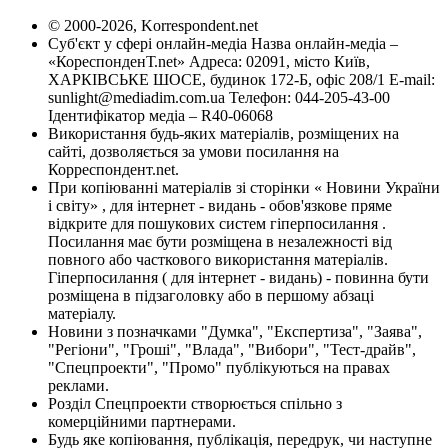
© 2000-2026, Korrespondent.net
Суб'єкт у сфері онлайн-медіа Назва онлайн-медіа –
«КореспонденТ.net» Адреса: 02091, місто Київ,
ХАРКІВСЬКЕ ШОСЕ, будинок 172-Б, офіс 208/1 E-mail:
sunlight@mediadim.com.ua
Телефон: 044-205-43-00
Ідентифікатор медіа – R40-06068
Використання будь-яких матеріалів, розміщених на
сайті, дозволяється за умови посилання на
Корреспондент.net.
При копіюванні матеріалів зі сторінки « Новини України
і світу» , для інтернет - видань - обов'язкове пряме
відкрите для пошукових систем гіперпосилання .
Посилання має бути розміщена в незалежності від
повного або часткового використання матеріалів.
Гіперпосилання ( для інтернет - видань) - повинна бути
розміщена в підзаголовку або в першому абзаці
матеріалу.
Новини з позначками "Думка", "Експертиза", "Заява",
"Регіони", "Гроші", "Влада", "Вибори", "Тест-драйв",
"Спецпроекти", "Промо" публікуються на правах
реклами.
Розділ Спецпроекти створюється спільно з
комерційними партнерами.
Будь яке копіювання, публікація, передрук, чи наступне