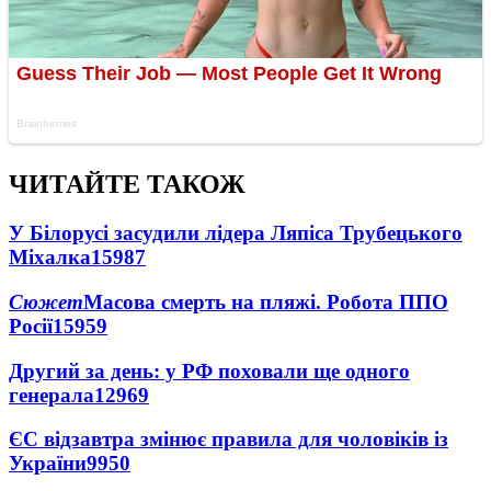
ЧИТАЙТЕ ТАКОЖ
У Білорусі засудили лідера Ляпіса Трубецького
Міхалка
15987
Сюжет
Масова смерть на пляжі. Робота ППО
Росії
15959
Другий за день: у РФ поховали ще одного
генерала
12969
ЄС відзавтра змінює правила для чоловіків із
України
9950