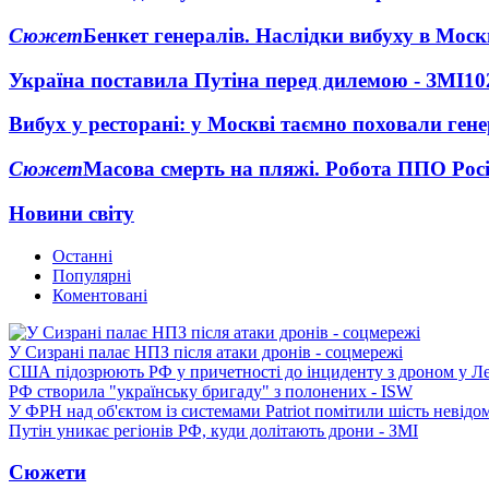
Сюжет
Бенкет генералів. Наслідки вибуху в Моск
Україна поставила Путіна перед дилемою - ЗМІ
10
Вибух у ресторані: у Москві таємно поховали ген
Сюжет
Масова смерть на пляжі. Робота ППО Росі
Новини світу
Останні
Популярні
Коментовані
У Сизрані палає НПЗ після атаки дронів - соцмережі
США підозрюють РФ у причетності до інциденту з дроном у Л
РФ створила "українську бригаду" з полонених - ISW
У ФРН над об'єктом із системами Patriot помітили шість невідо
Путін уникає регіонів РФ, куди долітають дрони - ЗМІ
Сюжети