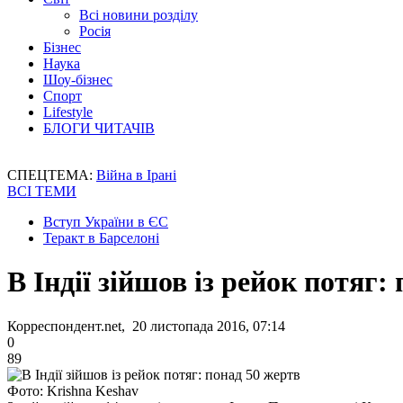
Всі новини розділу
Росія
Бізнес
Наука
Шоу-бізнес
Спорт
Lifestyle
БЛОГИ ЧИТАЧІВ
СПЕЦТЕМА:
Війна в Ірані
ВСІ ТЕМИ
Вступ України в ЄС
Теракт в Барселоні
В Індії зійшов із рейок потяг:
Корреспондент.net, 20 листопада 2016, 07:14
0
89
Фото: Krishna Keshav