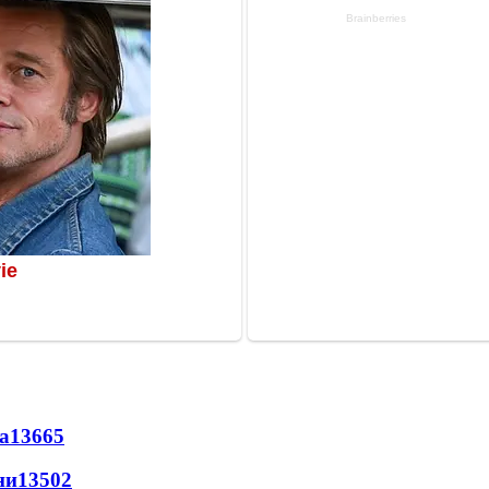
а
13665
ни
13502