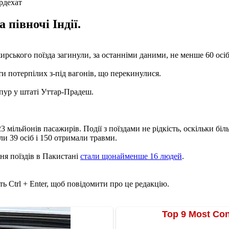
рдехат
 півночі Індії.
ажирського поїзда загинули, за останніми даними, не менше 60 ос
ти потерпілих з-під вагонів, що перекинулися.
нпур у штаті Уттар-Прадеш.
ільйонів пасажирів. Події з поїздами не рідкість, оскільки більш
ли 39 осіб і 150 отримали травми.
ня поїздів в Пакистані
стали щонайменше 16 людей
.
ь Ctrl + Enter, щоб повідомити про це редакцію.