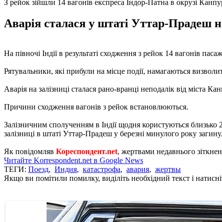
З рейок зійшли 14 вагонів експреса Індор-Патна в окрузі Канпу
Аварія сталася у штаті Уттар-Прадеш на
На півночі Індії в результаті сходження з рейок 14 вагонів пас
Рятувальники, які прибули на місце події, намагаються визволи
Аварія на залізниці сталася рано-вранці неподалік від міста Ка
Причини сходження вагонів з рейок встановлюються.
Залізничним сполученням в Індії щодня користуються близько 23 м
залізниці в штаті Уттар-Прадеш у березні минулого року загину
Як повідомляв
Кореспондент.net
, жертвами недавнього зіткнен
Читайте Korrespondent.net в Google News
ТЕГИ:
Поезд
,
Индия
,
катастрофа
,
авария
,
жертвы
Якщо ви помітили помилку, виділіть необхідний текст і натисніт