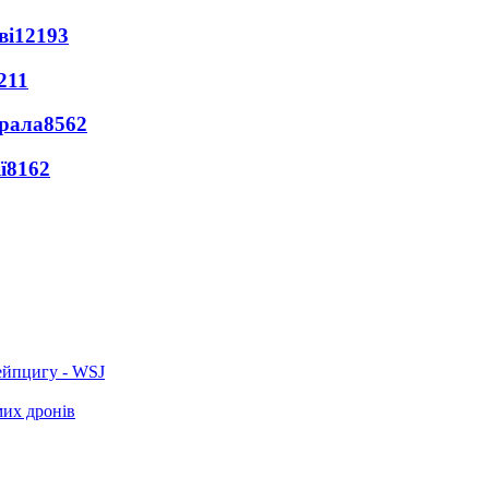
ві
12193
211
ерала
8562
ї
8162
ейпцигу - WSJ
мих дронів