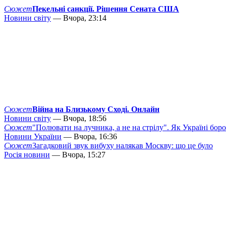
Сюжет
Пекельні санкції. Рішення Сената США
Новини світу
— Вчора, 23:14
Сюжет
Війна на Близькому Сході. Онлайн
Новини світу
— Вчора, 18:56
Сюжет
"Полювати на лучника, а не на стрілу". Як Україні бор
Новини України
— Вчора, 16:36
Сюжет
Загадковий звук вибуху налякав Москву: що це було
Росія новини
— Вчора, 15:27