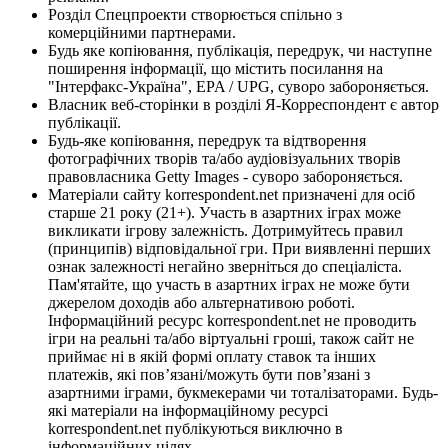
Розділ Спецпроекти створюється спільно з
комерційними партнерами.
Будь яке копіювання, публікація, передрук, чи наступне
поширення інформації, що містить посилання на
"Інтерфакс-Україна", EPA / UPG, суворо забороняється.
Власник веб-сторінки в розділі Я-Корреспондент є автор
публікації.
Будь-яке копіювання, передрук та відтворення
фотографічних творів та/або аудіовізуальних творів
правовласника Getty Images - суворо забороняється.
Матеріали сайту korrespondent.net призначені для осіб
старше 21 року (21+). Участь в азартних іграх може
викликати ігрову залежність. Дотримуйтесь правил
(принципів) відповідальної гри. При виявленні перших
ознак залежності негайно зверніться до спеціаліста.
Пам'ятайте, що участь в азартних іграх не може бути
джерелом доходів або альтернативою роботі.
Інформаційний ресурс korrespondent.net не проводить
ігри на реальні та/або віртуальні гроші, також сайт не
приймає ні в якій формі оплату ставок та інших
платежів, які пов’язані/можуть бути пов’язані з
азартними іграми, букмекерами чи тоталізаторами. Будь-
які матеріали на інформаційному ресурсі
korrespondent.net публікуються виключно в
інформаційних цілях.