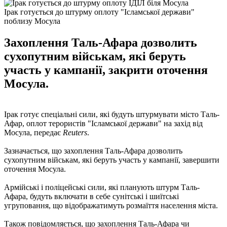
Ірак готується до штурму оплоту "Ісламської держави"
поблизу Мосула
Захоплення Таль-Афара дозволить
сухопутним військам, які беруть
участь у кампанії, закрити оточення
Мосула.
Ірак готує спеціальні сили, які будуть штурмувати місто Таль-
Афар, оплот терористів "Ісламської держави" на захід від
Мосула, передає
Reuters
.
Зазначається, що захоплення Таль-Афара дозволить
сухопутним військам, які беруть участь у кампанії, завершити
оточення Мосула.
Армійські і поліцейські сили, які планують штурм Таль-
Афара, будуть включати в себе сунітські і шиїтські
угруповання, що відображатимуть розмаїття населення міста.
Також повідомляється, що захоплення Таль-Афара чи