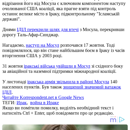
відрізання його від Мосула є ключовим компонентом наступу
очолюваної США коаліції, яка прагне взяти під контроль
останнє велике місто в Іраку, підконтрольному "Ісламській
державі".
Днями
ІДІЛ перекрили шлях для втечі
з Мосула, перекривши
дорогу Таль-Афар-Синджар.
Нагадаємо,
наступ на Мосул
розпочався 17 жовтня. Тоді
повідомлялося, що він стане найбільшим боєм в Іраку із часів
вторгнення США у 2003 році.
31 жовтня
іракські війська увійшли в Мосул
зі східного боку
за авіаційної та наземної підтримки міжнародної коаліції.
У листопаді
іракська армія звільнила в районі Мосула
140
населених пунктів. Був також
знищений значимий ватажок
ІДІЛ
.
Читайте Korrespondent.net в Google News
ТЕГИ:
Ирак
,
война в Ираке
Якщо ви помітили помилку, виділіть необхідний текст і
натисніть Ctrl + Enter, щоб повідомити про це редакцію.