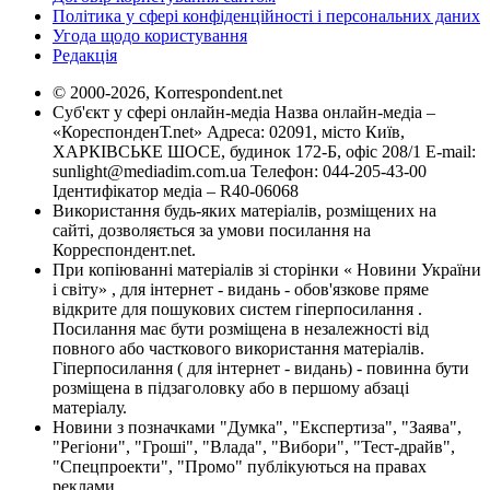
Політика у сфері конфіденційності і персональних даних
Угода щодо користування
Редакція
© 2000-2026, Korrespondent.net
Суб'єкт у сфері онлайн-медіа Назва онлайн-медіа –
«КореспонденТ.net» Адреса: 02091, місто Київ,
ХАРКІВСЬКЕ ШОСЕ, будинок 172-Б, офіс 208/1 E-mail:
sunlight@mediadim.com.ua
Телефон: 044-205-43-00
Ідентифікатор медіа – R40-06068
Використання будь-яких матеріалів, розміщених на
сайті, дозволяється за умови посилання на
Корреспондент.net.
При копіюванні матеріалів зі сторінки « Новини України
і світу» , для інтернет - видань - обов'язкове пряме
відкрите для пошукових систем гіперпосилання .
Посилання має бути розміщена в незалежності від
повного або часткового використання матеріалів.
Гіперпосилання ( для інтернет - видань) - повинна бути
розміщена в підзаголовку або в першому абзаці
матеріалу.
Новини з позначками "Думка", "Експертиза", "Заява",
"Регіони", "Гроші", "Влада", "Вибори", "Тест-драйв",
"Спецпроекти", "Промо" публікуються на правах
реклами.