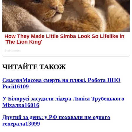
ЧИТАЙТЕ ТАКОЖ
Сюжет
Масова смерть на пляжі. Робота ППО
Росії
16109
У Білорусі засудили лідера Ляпіса Трубецького
Міхалка
16016
Другий за день: у РФ поховали ще одного
генерала
13099