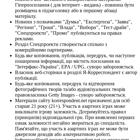
Гіперпосилання ( для інтернет - видань) - повинна бути
розміщена в підзаголовку або в першому абзаці
матеріалу.
Новини з позначками "Думка", "Експертиза", "Заява",
"Регіони", "Гроші", "Влада", "Вибори", "Тест-драйв",
"Спецпроекти", "Промо" публікуються на правах
реклами.
Розділ Спецпроекти створюється спільно з
комерційними партнерами.
Будь яке копіювання, публікація, передрук, чи наступне
поширення інформації, що містить посилання на
"Інтерфакс-Україна", EPA / UPG, суворо забороняється.
Власник веб-сторінки в розділі Я-Корреспондент є автор
публікації.
Будь-яке копіювання, передрук та відтворення
фотографічних творів та/або аудіовізуальних творів
правовласника Getty Images - суворо забороняється.
Матеріали сайту korrespondent.net призначені для осіб
старше 21 року (21+). Участь в азартних іграх може
викликати ігрову залежність. Дотримуйтесь правил
(принципів) відповідальної гри. При виявленні перших
ознак залежності негайно зверніться до спеціаліста.
Пам'ятайте, що участь в азартних іграх не може бути
джерелом доходів або альтернативою роботі.
Інформаційний ресурс korrespondent.net не проводить