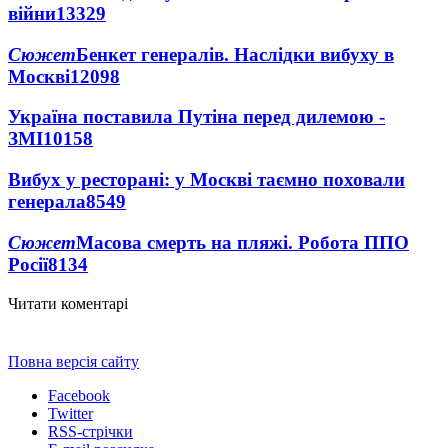
війни
13329
Сюжет
Бенкет генералів. Наслідки вибуху в
Москві
12098
Україна поставила Путіна перед дилемою -
ЗМІ
10158
Вибух у ресторані: у Москві таємно поховали
генерала
8549
Сюжет
Масова смерть на пляжі. Робота ППО
Росії
8134
Читати коментарі
Повна версія сайту
Facebook
Twitter
RSS-стрічки