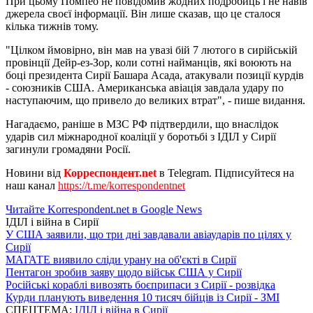
При цьому Помпео не повідомив жодних подробиць і не навів
джерела своєї інформації. Він лише сказав, що це сталося
кілька тижнів тому.
"Цілком ймовірно, він мав на увазі бій 7 лютого в сирійській
провінції Дейр-ез-Зор, коли сотні найманців, які воюють на
боці президента Сирії Башара Асада, атакували позиції курдів
- союзників США. Американська авіація завдала удару по
наступаючим, що привело до великих втрат", - пише видання.
Нагадаємо, раніше в МЗС РФ підтвердили, що внаслідок
ударів сил міжнародної коаліції у боротьбі з ІДІЛ у Сирії
загинули громадяни Росії.
Новини від
Корреспондент.net
в Telegram. Підписуйтеся на
наш канал
https://t.me/korrespondentnet
Читайте Korrespondent.net в Google News
ІДІЛ і війна в Сирії
У США заявили, що три дні завдавали авіаударів по цілях у
Сирії
МАГАТЕ виявило сліди урану на об'єкті в Сирії
Пентагон зробив заяву щодо військ США у Сирії
Російські кораблі вивозять боєприпаси з Сирії - розвідка
Курди планують виведення 10 тисяч бійців із Сирії - ЗМІ
СПЕЦТЕМА:
ІДІЛ і війна в Сирії