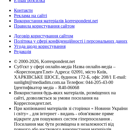
E-mail розсилка
Контакти
Реклама на сайті
Використання матеріалів korrespondent.net
Правила користування сайтом
Договір користування сайтом
Політика у сфері конфіденційності і персональних даних
Угода щодо користування
Редакція
© 2000-2026, Korrespondent.net
Суб'єкт у сфері онлайн-медіа Назва онлайн-медіа –
«КореспонденТ.net» Адреса: 02091, місто Київ,
ХАРКІВСЬКЕ ШОСЕ, будинок 172-Б, офіс 208/1 E-mail:
sunlight@mediadim.com.ua
Телефон: 044-205-43-00
Ідентифікатор медіа – R40-06068
Використання будь-яких матеріалів, розміщених на
сайті, дозволяється за умови посилання на
Корреспондент.net.
При копіюванні матеріалів зі сторінки « Новини України
і світу» , для інтернет - видань - обов'язкове пряме
відкрите для пошукових систем гіперпосилання .
Посилання має бути розміщена в незалежності від
повного або часткового використання матеріалів.