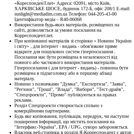
«КореспонденТ.net» Адреса: 02091, місто Київ,
ХАРКІВСЬКЕ ШОСЕ, будинок 172-Б, офіс 208/1 E-mail:
sunlight@mediadim.com.ua
Телефон: 044-205-43-00
Ідентифікатор медіа – R40-06068
Використання будь-яких матеріалів, розміщених на
сайті, дозволяється за умови посилання на
Корреспондент.net.
При копіюванні матеріалів зі сторінки « Новини України
і світу» , для інтернет - видань - обов'язкове пряме
відкрите для пошукових систем гіперпосилання .
Посилання має бути розміщена в незалежності від
повного або часткового використання матеріалів.
Гіперпосилання ( для інтернет - видань) - повинна бути
розміщена в підзаголовку або в першому абзаці
матеріалу.
Новини з позначками "Думка", "Експертиза", "Заява",
"Регіони", "Гроші", "Влада", "Вибори", "Тест-драйв",
"Спецпроекти", "Промо" публікуються на правах
реклами.
Розділ Спецпроекти створюється спільно з
комерційними партнерами.
Будь яке копіювання, публікація, передрук, чи наступне
поширення інформації, що містить посилання на
"Інтерфакс-Україна", EPA / UPG, суворо забороняється.
Власник веб-сторінки в розділі Я-Корреспондент є автор