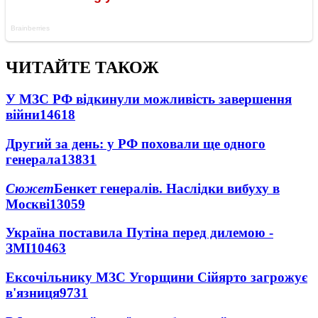
ЧИТАЙТЕ ТАКОЖ
У МЗС РФ відкинули можливість завершення
війни
14618
Другий за день: у РФ поховали ще одного
генерала
13831
Сюжет
Бенкет генералів. Наслідки вибуху в
Москві
13059
Україна поставила Путіна перед дилемою -
ЗМІ
10463
Ексочільнику МЗС Угорщини Сійярто загрожує
в'язниця
9731