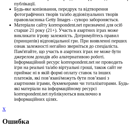
публікації.
Будь-яке копіювання, передрук та відтворення
фотографічних творів та/або аудіовізуальних творів
правовласника Getty Images - суворо забороняється.
Матеріали сайту korrespondent.net призначені для осіб
старше 21 року (21+). Участь в азартних іграх може
викликати ігрову залежність. Дотримуйтесь правил
(принципів) відповідальної гри. При виявленні перших
ознак залежності негайно зверніться до спеціаліста.
Пам'ятайте, що участь в азартних іграх не може бути
джерелом доходів або альтернативою роботі.
Інформаційний ресурс korrespondent.net не проводить
ігри на реальні та/або віртуальні гроші, також сайт не
приймає ні в якій формі оплату ставок та інших
платежів, які пов’язані/можуть бути пов’язані з
азартними іграми, букмекерами чи тоталізаторами. Будь-
які матеріали на інформаційному ресурсі
korrespondent.net публікуються виключно в
інформаційних цілях.
X
Ошибка