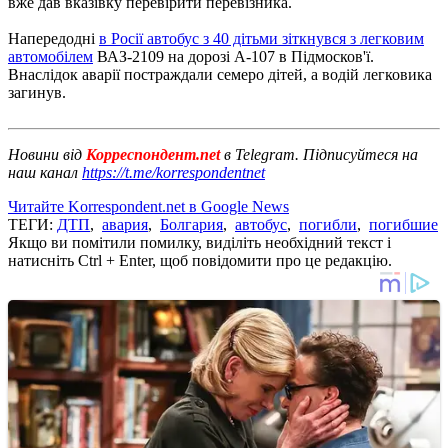
вже дав вказівку перевірити перевізника.
Напередодні
в Росії автобус з 40 дітьми зіткнувся з легковим
автомобілем
ВАЗ-2109 на дорозі А-107 в Підмосков'ї.
Внаслідок аварії постраждали семеро дітей, а водій легковика
загинув.
Новини від
Корреспондент.net
в Telegram. Підписуйтеся на
наш канал
https://t.me/korrespondentnet
Читайте Korrespondent.net в Google News
ТЕГИ:
ДТП
,
авария
,
Болгария
,
автобус
,
погибли
,
погибшие
Якщо ви помітили помилку, виділіть необхідний текст і
натисніть Ctrl + Enter, щоб повідомити про це редакцію.