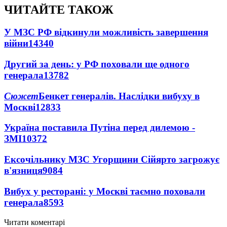
ЧИТАЙТЕ ТАКОЖ
У МЗС РФ відкинули можливість завершення
війни
14340
Другий за день: у РФ поховали ще одного
генерала
13782
Сюжет
Бенкет генералів. Наслідки вибуху в
Москві
12833
Україна поставила Путіна перед дилемою -
ЗМІ
10372
Ексочільнику МЗС Угорщини Сійярто загрожує
в'язниця
9084
Вибух у ресторані: у Москві таємно поховали
генерала
8593
Читати коментарі