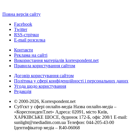
Повна версія сайту
Facebook
Twitter
RSS-стрічки
E-mail розсилка
Контакти
Реклама на сайті
Використання матеріалів korrespondent.net
Правила користування сайтом
Договір користування сайтом
Політика у сфері конфіденційності і персональних даних
Угода щодо користування
Редакція
© 2000-2026, Korrespondent.net
Суб'єкт у сфері онлайн-медіа Назва онлайн-медіа –
«КореспонденТ.net» Адреса: 02091, місто Київ,
ХАРКІВСЬКЕ ШОСЕ, будинок 172-Б, офіс 208/1 E-mail:
sunlight@mediadim.com.ua
Телефон: 044-205-43-00
Ідентифікатор медіа – R40-06068