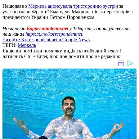
Нещодавно
Меркель анонсувала тристоронню зустріч
за
участю глави Франції Емануеля Макрона після переговорів з
президентом України Петром Порошенком.
Новини від
Корреспондент.net
у Telegram. Підписуйтесь на
наш канал
https://t.me/korrespondentnet
.
Читайте Korrespondent.net в Google News
ТЕГИ:
Меркель
Якщо ви помітили помилку, виділіть необхідний текст і
натисніть Ctrl + Enter, щоб повідомити про це редакцію.