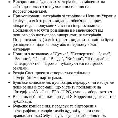
Використання будь-яких матеріалів, розміщених на
сайті, дозволяється за умови посилання на
Корреспондент.net.
При копіюванні матеріалів зі сторінки « Новини України
і світу» , для інтернет - видань - обов'язкове пряме
відкрите для пошукових систем гіперпосилання .
Посилання має бути розміщена в незалежності від
повного або часткового використання матеріалів.
Гіперпосилання ( для інтернет - видань) - повинна бути
розміщена в підзаголовку або в першому абзаці
матеріалу.
Новини з позначками "Думка", "Експертиза", "Заява",
"Регіони", "Гроші", "Влада", "Вибори", "Тест-драйв",
"Спецпроекти", "Промо" публікуються на правах
реклами.
Розділ Спецпроекти створюється спільно з
комерційними партнерами.
Будь яке копіювання, публікація, передрук, чи наступне
поширення інформації, що містить посилання на
"Інтерфакс-Україна", EPA / UPG, суворо забороняється.
Власник веб-сторінки в розділі Я-Корреспондент є автор
публікації.
Будь-яке копіювання, передрук та відтворення
фотографічних творів та/або аудіовізуальних творів
правовласника Getty Images - суворо забороняється.