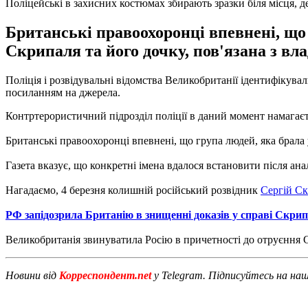
Поліцейські в захисних костюмах збирають зразки біля місця, 
Британські правоохоронці впевнені, що
Скрипаля та його дочку, пов'язана з вла
Поліція і розвідувальні відомства Великобританії ідентифікув
посиланням на джерела.
Контртерористичний підрозділ поліції в даний момент намагає
Британські правоохоронці впевнені, що група людей, яка брала 
Газета вказує, що конкретні імена вдалося встановити після анал
Нагадаємо, 4 березня колишній російський розвідник
Сергій Ск
РФ запідозрила Британію в знищенні доказів у справі Скри
Великобританія звинуватила Росію в причетності до отруєння
Новини від
Корреспондент.net
у Telegram. Підписуйтесь на на