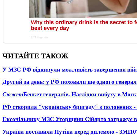
ЧИТАЙТЕ ТАКОЖ
У МЗС РФ відкинули можливість завершення вій
Другий за день: у РФ поховали ще одного генерал
Сюжет
Бенкет генералів. Наслідки вибуху в Моск
РФ створила "українську бригаду" з полонених -
Ексочільнику МЗС Угорщини Сійярто загрожує в
Україна поставила Путіна перед дилемою - ЗМІ
10