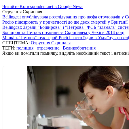
Читайте Korrespondent.net в Google News
Отруєння Скрипаля
Bellingcat опублікувала розслідування про шефа отруювачів у С
Росію підозрюють у причетності до ще двох смертей у Британії 
Bellingcat: Заради "Боширова" і "Петрова" ФСБ "зламала" систем
Боширов та Петров стежили за Скрипалем у Чехії в 2014 році
Мішкін-"Петров" теж герой Росії і часто їздив в Україну - розс
СПЕЦТЕМА:
Отруєння Скрипаля
ТЕГИ:
полиция
,
отравление
,
Великобритания
Якщо ви помітили помилку, виділіть необхідний текст і натисніт