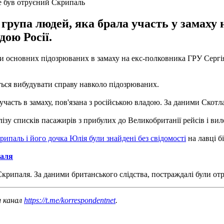
де був отруєний Скрипаль
 група людей, яка брала участь у замах
дою Росії.
али основних підозрюваних в замаху на екс-полковника ГРУ Серг
ться вибудувати справу навколо підозрюваних.
участь в замаху, пов'язана з російською владою.
За даними Скотла
ізу списків пасажирів з прибулих до Великобританії рейсів і виле
рипаль і його дочка Юлія були знайдені без свідомості
на лавці б
паля
 Скрипаля.
За даними британського слідства, постраждалі були о
ш канал
https://t.me/korrespondentnet
.