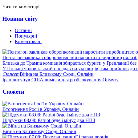
Читати коментарі
Новини світу
Останні
Популярні
Коментовані
Пентагон закликав оборонкомпанії наростити виробництво озб
Близька до Трампа компанія збирається бурити у Гренландії без
У Польщі чоловік, який нападав на українців, сам прийшов до в
Сюжет
Війна на Близькому Сході. Онлайн
Іран висунув США вимоги для розблокування Ормузу
Сюжети
Вторгнення Росії в Україну. Онлайн
Підсумки 08.08: Patriot буде і мінус два НПЗ
Війна на Близькому Сході. Онлайн