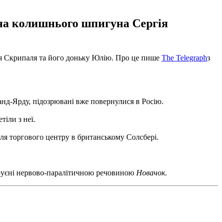
у на колишнього шпигуна Сергія
ія Скрипаля та його доньку Юлію.
Про це пише
The Telegraph
з
нд-Ярду, підозрювані вже повернулися в Росію.
тіли з неї.
іля торгового центру в британському Солсбері.
труєні нервово-паралітичною речовиною
Новачок
.