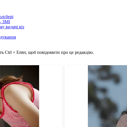
олсбері
- ЗМІ
у видачі віз
лідування
ь Ctrl + Enter, щоб повідомити про це редакцію.