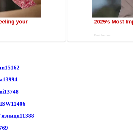
ни
15162
а
13994
ві
13748
 ISW
11406
'язниця
11388
769