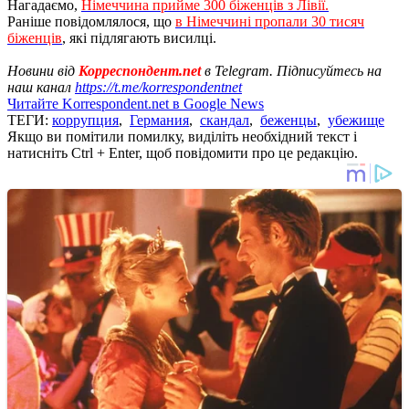
Нагадаємо,
Німеччина прийме 300 біженців з Лівії.
Раніше повідомлялося, що
в Німеччині пропали 30 тисяч
біженців
, які підлягають висилці.
Новини від
Корреспондент.net
в Telegram. Підписуйтесь на
наш канал
https://t.me/korrespondentnet
Читайте Korrespondent.net в Google News
ТЕГИ:
коррупция
,
Германия
,
скандал
,
беженцы
,
убежище
Якщо ви помітили помилку, виділіть необхідний текст і
натисніть Ctrl + Enter, щоб повідомити про це редакцію.