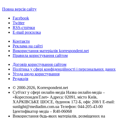
Повна версія сайту
Facebook
Twitter
RSS-стрічки
E-mail розсилка
Контакти
Реклама на сайті
Використання матеріалів korrespondent.net
Правила користування сайтом
Договір користування сайтом
Політика у сфері конфіденційності і персональних даних
Угода щодо користування
Редакція
© 2000-2026, Korrespondent.net
Суб'єкт у сфері онлайн-медіа Назва онлайн-медіа –
«КореспонденТ.net» Адреса: 02091, місто Київ,
ХАРКІВСЬКЕ ШОСЕ, будинок 172-Б, офіс 208/1 E-mail:
sunlight@mediadim.com.ua
Телефон: 044-205-43-00
Ідентифікатор медіа – R40-06068
Використання будь-яких матеріалів, розміщених на