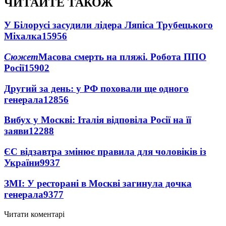
ЧИТАЙТЕ ТАКОЖ
У Білорусі засудили лідера Ляпіса Трубецького
Міхалка
15956
Сюжет
Масова смерть на пляжі. Робота ППО
Росії
15902
Другий за день: у РФ поховали ще одного
генерала
12856
Вибух у Москві: Італія відповіла Росії на її
заяви
12288
ЄС відзавтра змінює правила для чоловіків із
України
9937
ЗМІ: У ресторані в Москві загинула дочка
генерала
9377
Читати коментарі