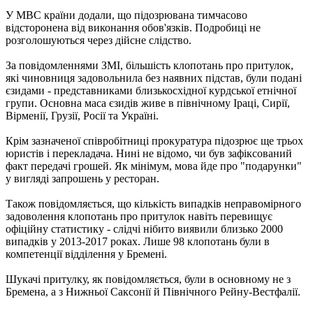
У МВС країни додали, що підозрювана тимчасово
відсторонена від виконання обов'язків. Подробиці не
розголошуються через дійсне слідство.
За повідомленнями ЗМІ, більшість клопотань про притулок,
які чиновниця задовольнила без наявних підстав, були подані
єзидами - представниками близькосхідної курдської етнічної
групи. Основна маса єзидів живе в північному Іраці, Сирії,
Вірменії, Грузії, Росії та Україні.
Крім зазначеної співробітниці прокуратура підозрює ще трьох
юристів і перекладача. Нині не відомо, чи був зафіксований
факт передачі грошей. Як мінімум, мова йде про "подарунки"
у вигляді запрошень у ресторан.
Також повідомляється, що кількість випадків неправомірного
задоволення клопотань про притулок навіть перевищує
офіційну статистику - слідчі нібито виявили близько 2000
випадків у 2013-2017 роках. Лише 98 клопотань були в
компетенції відділення у Бремені.
Шукачі притулку, як повідомляється, були в основному не з
Бремена, а з Нижньої Саксонії й Північного Рейну-Вестфалії.