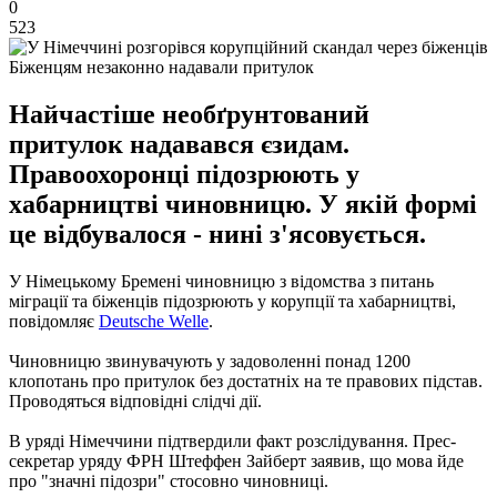
0
523
Біженцям незаконно надавали притулок
Найчастіше необґрунтований
притулок надавався єзидам.
Правоохоронці підозрюють у
хабарництві чиновницю. У якій формі
це відбувалося - нині з'ясовується.
У Німецькому Бремені чиновницю з відомства з питань
міграції та біженців підозрюють у корупції та хабарництві,
повідомляє
Deutsche Welle
.
Чиновницю звинувачують у задоволенні понад 1200
клопотань про притулок без достатніх на те правових підстав.
Проводяться відповідні слідчі дії.
В уряді Німеччини підтвердили факт розслідування. Прес-
секретар уряду ФРН Штеффен Зайберт заявив, що мова йде
про "значні підозри" стосовно чиновниці.