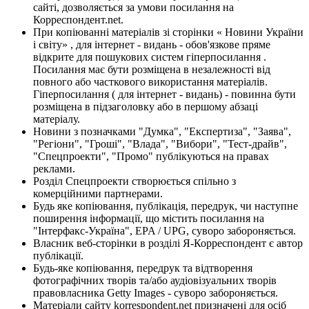
сайті, дозволяється за умови посилання на
Корреспондент.net.
При копіюванні матеріалів зі сторінки « Новини України
і світу» , для інтернет - видань - обов'язкове пряме
відкрите для пошукових систем гіперпосилання .
Посилання має бути розміщена в незалежності від
повного або часткового використання матеріалів.
Гіперпосилання ( для інтернет - видань) - повинна бути
розміщена в підзаголовку або в першому абзаці
матеріалу.
Новини з позначками "Думка", "Експертиза", "Заява",
"Регіони", "Гроші", "Влада", "Вибори", "Тест-драйв",
"Спецпроекти", "Промо" публікуються на правах
реклами.
Розділ Спецпроекти створюється спільно з
комерційними партнерами.
Будь яке копіювання, публікація, передрук, чи наступне
поширення інформації, що містить посилання на
"Інтерфакс-Україна", EPA / UPG, суворо забороняється.
Власник веб-сторінки в розділі Я-Корреспондент є автор
публікації.
Будь-яке копіювання, передрук та відтворення
фотографічних творів та/або аудіовізуальних творів
правовласника Getty Images - суворо забороняється.
Матеріали сайту korrespondent.net призначені для осіб