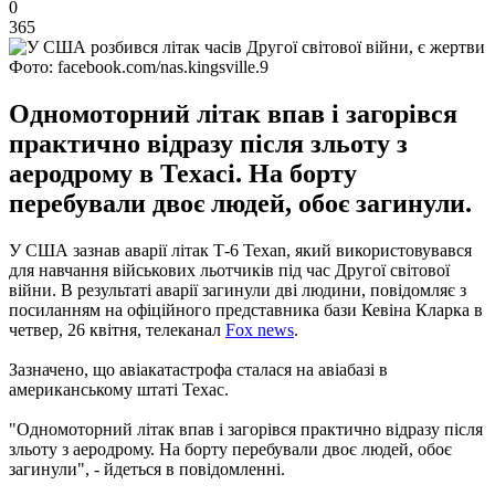
0
365
Фото: facebook.com/nas.kingsville.9
Одномоторний літак впав і загорівся
практично відразу після зльоту з
аеродрому в Техасі. На борту
перебували двоє людей, обоє загинули.
У США зазнав аварії літак Т-6 Texan, який використовувався
для навчання військових льотчиків під час Другої світової
війни. В результаті аварії загинули дві людини, повідомляє з
посиланням на офіційного представника бази Кевіна Кларка в
четвер, 26 квітня, телеканал
Fox news
.
Зазначено, що авіакатастрофа сталася на авіабазі в
американському штаті Техас.
"Одномоторний літак впав і загорівся практично відразу після
зльоту з аеродрому. На борту перебували двоє людей, обоє
загинули", - йдеться в повідомленні.