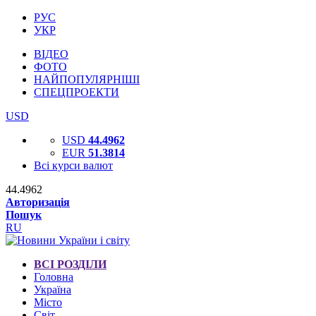
РУС
УКР
ВІДЕО
ФОТО
НАЙПОПУЛЯРНІШІ
СПЕЦПРОЕКТИ
USD
USD
44.4962
EUR
51.3814
Всі курси валют
44.4962
Авторизація
Пошук
RU
ВСІ РОЗДІЛИ
Головна
Україна
Місто
Світ