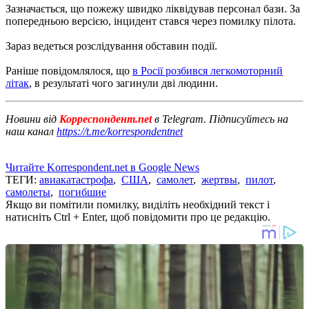
Зазначається, що пожежу швидко ліквідував персонал бази. За
попередньою версією, інцидент стався через помилку пілота.
Зараз ведеться розслідування обставин події.
Раніше повідомлялося, що
в Росії розбився легкомоторний
літак
, в результаті чого загинули дві людини.
Новини від
Корреспондент.net
в Telegram. Підписуйтесь на
наш канал
https://t.me/korrespondentnet
Читайте Korrespondent.net в Google News
ТЕГИ:
авиакатастрофа
,
США
,
самолет
,
жертвы
,
пилот
,
самолеты
,
погибшие
Якщо ви помітили помилку, виділіть необхідний текст і
натисніть Ctrl + Enter, щоб повідомити про це редакцію.