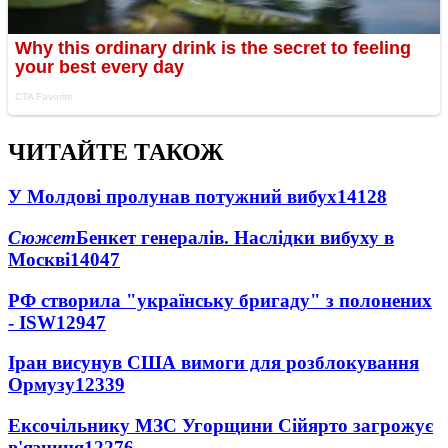
ЧИТАЙТЕ ТАКОЖ
У Молдові пролунав потужний вибух
14128
Сюжет
Бенкет генералів. Наслідки вибуху в
Москві
14047
РФ створила "українську бригаду" з полонених
- ISW
12947
Іран висунув США вимоги для розблокування
Ормузу
12339
Ексочільнику МЗС Угорщини Сійярто загрожує
в'язниця
12276