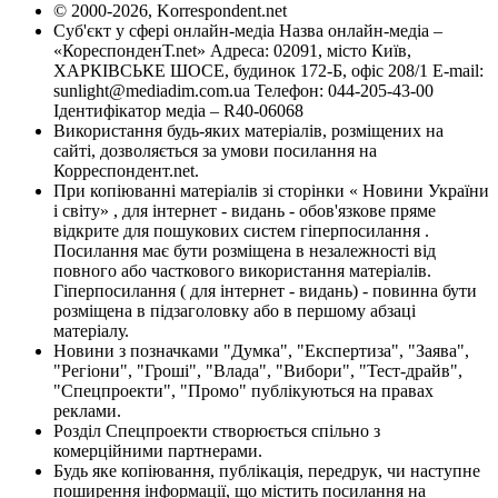
© 2000-2026, Korrespondent.net
Суб'єкт у сфері онлайн-медіа Назва онлайн-медіа –
«КореспонденТ.net» Адреса: 02091, місто Київ,
ХАРКІВСЬКЕ ШОСЕ, будинок 172-Б, офіс 208/1 E-mail:
sunlight@mediadim.com.ua
Телефон: 044-205-43-00
Ідентифікатор медіа – R40-06068
Використання будь-яких матеріалів, розміщених на
сайті, дозволяється за умови посилання на
Корреспондент.net.
При копіюванні матеріалів зі сторінки « Новини України
і світу» , для інтернет - видань - обов'язкове пряме
відкрите для пошукових систем гіперпосилання .
Посилання має бути розміщена в незалежності від
повного або часткового використання матеріалів.
Гіперпосилання ( для інтернет - видань) - повинна бути
розміщена в підзаголовку або в першому абзаці
матеріалу.
Новини з позначками "Думка", "Експертиза", "Заява",
"Регіони", "Гроші", "Влада", "Вибори", "Тест-драйв",
"Спецпроекти", "Промо" публікуються на правах
реклами.
Розділ Спецпроекти створюється спільно з
комерційними партнерами.
Будь яке копіювання, публікація, передрук, чи наступне
поширення інформації, що містить посилання на