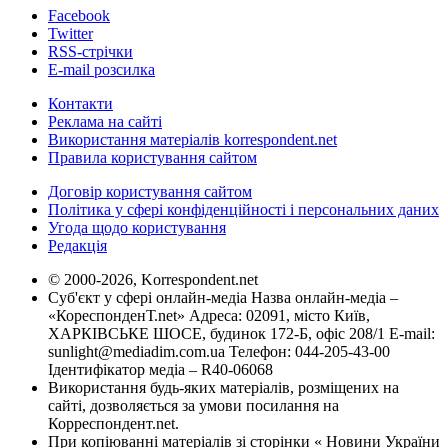
Facebook
Twitter
RSS-стрічки
E-mail розсилка
Контакти
Реклама на сайті
Використання матеріалів korrespondent.net
Правила користування сайтом
Договір користування сайтом
Політика у сфері конфіденційності і персональних даних
Угода щодо користування
Редакція
© 2000-2026, Korrespondent.net
Суб'єкт у сфері онлайн-медіа Назва онлайн-медіа –
«КореспонденТ.net» Адреса: 02091, місто Київ,
ХАРКІВСЬКЕ ШОСЕ, будинок 172-Б, офіс 208/1 E-mail:
sunlight@mediadim.com.ua
Телефон: 044-205-43-00
Ідентифікатор медіа – R40-06068
Використання будь-яких матеріалів, розміщених на
сайті, дозволяється за умови посилання на
Корреспондент.net.
При копіюванні матеріалів зі сторінки « Новини України