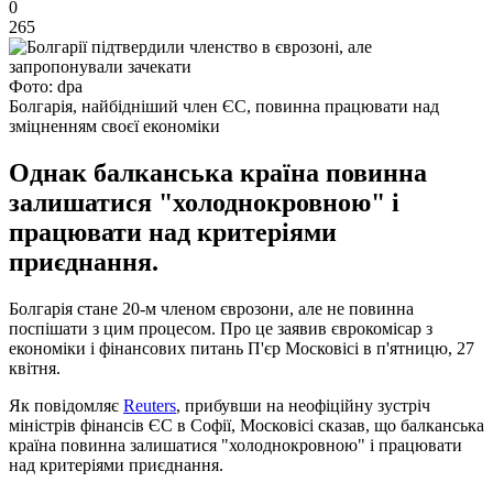
0
265
Фото: dpa
Болгарія, найбідніший член ЄС, повинна працювати над
зміцненням своєї економіки
Однак балканська країна повинна
залишатися "холоднокровною" і
працювати над критеріями
приєднання.
Болгарія стане 20-м членом єврозони, але не повинна
поспішати з цим процесом. Про це заявив єврокомісар з
економіки і фінансових питань П'єр Московісі в п'ятницю, 27
квітня.
Як повідомляє
Reuters
, прибувши на неофіційну зустріч
міністрів фінансів ЄС в Софії, Московісі сказав, що балканська
країна повинна залишатися "холоднокровною" і працювати
над критеріями приєднання.