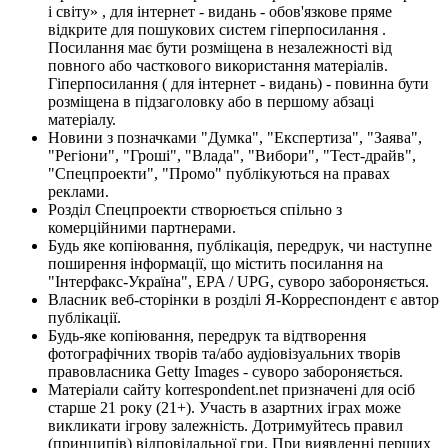
і світу» , для інтернет - видань - обов'язкове пряме
відкрите для пошукових систем гіперпосилання .
Посилання має бути розміщена в незалежності від
повного або часткового використання матеріалів.
Гіперпосилання ( для інтернет - видань) - повинна бути
розміщена в підзаголовку або в першому абзаці
матеріалу.
Новини з позначками "Думка", "Експертиза", "Заява",
"Регіони", "Гроші", "Влада", "Вибори", "Тест-драйв",
"Спецпроекти", "Промо" публікуються на правах
реклами.
Розділ Спецпроекти створюється спільно з
комерційними партнерами.
Будь яке копіювання, публікація, передрук, чи наступне
поширення інформації, що містить посилання на
"Інтерфакс-Україна", EPA / UPG, суворо забороняється.
Власник веб-сторінки в розділі Я-Корреспондент є автор
публікації.
Будь-яке копіювання, передрук та відтворення
фотографічних творів та/або аудіовізуальних творів
правовласника Getty Images - суворо забороняється.
Матеріали сайту korrespondent.net призначені для осіб
старше 21 року (21+). Участь в азартних іграх може
викликати ігрову залежність. Дотримуйтесь правил
(принципів) відповідальної гри. При виявленні перших