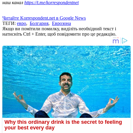
наш канал
https://t.me/korrespondentnet
Читайте Korrespondent.net в Google News
ТЕГИ:
евро
,
Болгария
,
Еврозона
Якщо ви помітили помилку, виділіть необхідний текст і
натисніть Ctrl + Enter, щоб повідомити про це редакцію.