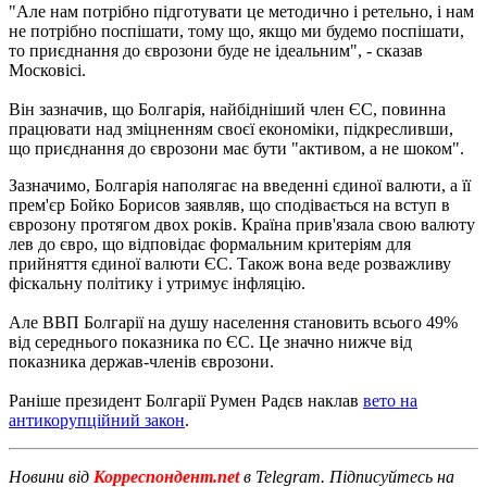
"Але нам потрібно підготувати це методично і ретельно, і нам
не потрібно поспішати, тому що, якщо ми будемо поспішати,
то приєднання до єврозони буде не ідеальним", - сказав
Московісі.
Він зазначив, що Болгарія, найбідніший член ЄС, повинна
працювати над зміцненням своєї економіки, підкресливши,
що приєднання до єврозони має бути "активом, а не шоком".
Зазначимо
,
Болгарія
наполягає
на
введенні
єдиної
валюти
,
а
її
прем'єр
Бойко
Борисов
заявляв
,
що
сподівається
на
вступ
в
єврозону
протягом
двох
років
.
Країна
прив'язала
свою
валюту
лев
до
євро
,
що
відповідає
формальним
критеріям
для
прийняття
єдиної
валюти
ЄС
.
Також
вона
веде
розважливу
фіскальну
політику
і
утримує
інфляцію
.
Але ВВП Болгарії на душу населення становить всього 49%
від середнього показника по ЄС. Це значно нижче від
показника держав-членів єврозони.
Раніше президент Болгарії Румен Радєв наклав
вето на
антикорупційний закон
.
Новини від
Корреспондент.net
в Telegram. Підписуйтесь на