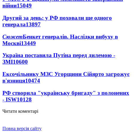
війни
15049
Другий за день: у РФ поховали ще одного
генерала
13897
Сюжет
Бенкет генералів. Наслідки вибуху в
Москві
13449
Україна поставила Путіна перед дилемою -
ЗМІ
10600
Ексочільнику МЗС Угорщини Сійярто загрожує
в'язниця
10474
РФ створила "українську бригаду" з полонених
- ISW
10128
Читати коментарі
Повна версія сайту