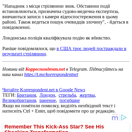
"Нападник з місця стрілянини зник. Обставини події
встановлюються, призначена судово-медична експертиза,
вивчаються записи з камери відеоспостереження в цьому
районі. Також ведеться пошук очевидців злочину", - йдеться в
повідомленні.
Лондонська поліція кваліфікувала подію як вбивство.
Раніше повідомлялося, що
в США троє людей постраждали в
результаті стрілянини
.
Новини від
Корреспондент.net
в Telegram. Підписуйтесь на
наш канал
https://t.me/korrespondentnet
Читайте Korrespondent.net в Google News
ТЕГИ:
Британия
,
Лондон
,
стрельба
,
жертвы
,
Великобритания
,
ранение
,
погибшие
Якщо ви помітили помилку, виділіть необхідний текст і
натисніть Ctrl + Enter, щоб повідомити про це редакцію.