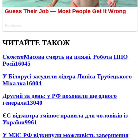
ЧИТАЙТЕ ТАКОЖ
Сюжет
Масова смерть на пляжі. Робота ППО
Росії
16045
У Білорусі засудили лідера Ляпіса Трубецького
Міхалка
16004
Другий за день: у РФ поховали ще одного
генерала
13040
ЄС відзавтра змінює правила для чоловіків із
України
9961
У МЗС РФ відкинули можливість завершення