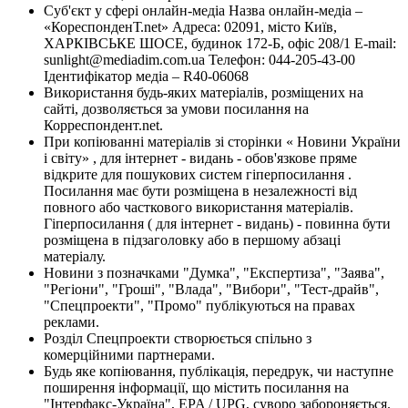
Суб'єкт у сфері онлайн-медіа Назва онлайн-медіа –
«КореспонденТ.net» Адреса: 02091, місто Київ,
ХАРКІВСЬКЕ ШОСЕ, будинок 172-Б, офіс 208/1 E-mail:
sunlight@mediadim.com.ua
Телефон: 044-205-43-00
Ідентифікатор медіа – R40-06068
Використання будь-яких матеріалів, розміщених на
сайті, дозволяється за умови посилання на
Корреспондент.net.
При копіюванні матеріалів зі сторінки « Новини України
і світу» , для інтернет - видань - обов'язкове пряме
відкрите для пошукових систем гіперпосилання .
Посилання має бути розміщена в незалежності від
повного або часткового використання матеріалів.
Гіперпосилання ( для інтернет - видань) - повинна бути
розміщена в підзаголовку або в першому абзаці
матеріалу.
Новини з позначками "Думка", "Експертиза", "Заява",
"Регіони", "Гроші", "Влада", "Вибори", "Тест-драйв",
"Спецпроекти", "Промо" публікуються на правах
реклами.
Розділ Спецпроекти створюється спільно з
комерційними партнерами.
Будь яке копіювання, публікація, передрук, чи наступне
поширення інформації, що містить посилання на
"Інтерфакс-Україна", EPA / UPG, суворо забороняється.