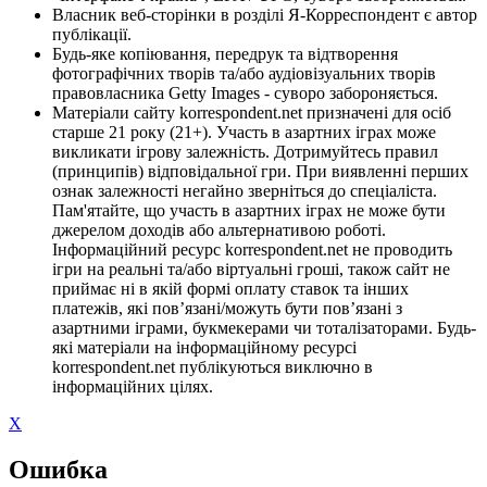
Власник веб-сторінки в розділі Я-Корреспондент є автор
публікації.
Будь-яке копіювання, передрук та відтворення
фотографічних творів та/або аудіовізуальних творів
правовласника Getty Images - суворо забороняється.
Матеріали сайту korrespondent.net призначені для осіб
старше 21 року (21+). Участь в азартних іграх може
викликати ігрову залежність. Дотримуйтесь правил
(принципів) відповідальної гри. При виявленні перших
ознак залежності негайно зверніться до спеціаліста.
Пам'ятайте, що участь в азартних іграх не може бути
джерелом доходів або альтернативою роботі.
Інформаційний ресурс korrespondent.net не проводить
ігри на реальні та/або віртуальні гроші, також сайт не
приймає ні в якій формі оплату ставок та інших
платежів, які пов’язані/можуть бути пов’язані з
азартними іграми, букмекерами чи тоталізаторами. Будь-
які матеріали на інформаційному ресурсі
korrespondent.net публікуються виключно в
інформаційних цілях.
X
Ошибка