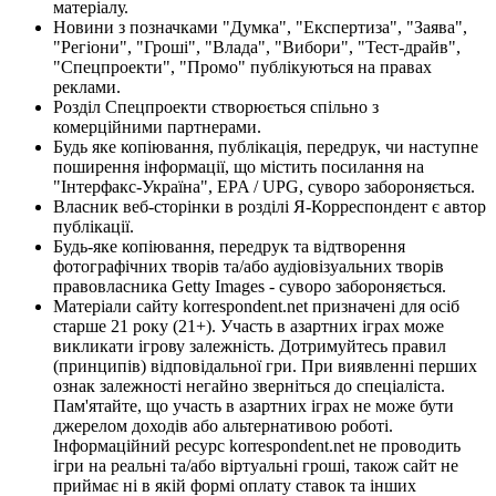
матеріалу.
Новини з позначками "Думка", "Експертиза", "Заява",
"Регіони", "Гроші", "Влада", "Вибори", "Тест-драйв",
"Спецпроекти", "Промо" публікуються на правах
реклами.
Розділ Спецпроекти створюється спільно з
комерційними партнерами.
Будь яке копіювання, публікація, передрук, чи наступне
поширення інформації, що містить посилання на
"Інтерфакс-Україна", EPA / UPG, суворо забороняється.
Власник веб-сторінки в розділі Я-Корреспондент є автор
публікації.
Будь-яке копіювання, передрук та відтворення
фотографічних творів та/або аудіовізуальних творів
правовласника Getty Images - суворо забороняється.
Матеріали сайту korrespondent.net призначені для осіб
старше 21 року (21+). Участь в азартних іграх може
викликати ігрову залежність. Дотримуйтесь правил
(принципів) відповідальної гри. При виявленні перших
ознак залежності негайно зверніться до спеціаліста.
Пам'ятайте, що участь в азартних іграх не може бути
джерелом доходів або альтернативою роботі.
Інформаційний ресурс korrespondent.net не проводить
ігри на реальні та/або віртуальні гроші, також сайт не
приймає ні в якій формі оплату ставок та інших