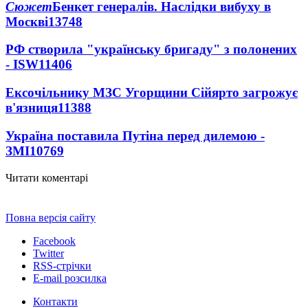
Сюжет
Бенкет генералів. Наслідки вибуху в
Москві
13748
РФ створила "українську бригаду" з полонених
- ISW
11406
Ексочільнику МЗС Угорщини Сійярто загрожує
в'язниця
11388
Україна поставила Путіна перед дилемою -
ЗМІ
10769
Читати коментарі
Повна версія сайту
Facebook
Twitter
RSS-стрічки
E-mail розсилка
Контакти