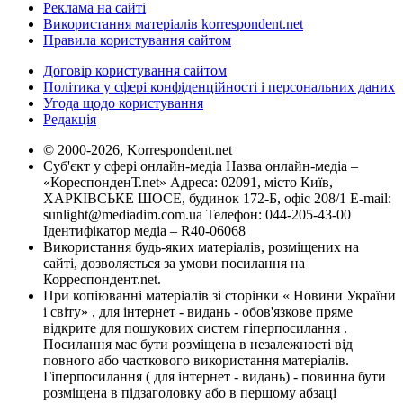
Реклама на сайті
Використання матеріалів korrespondent.net
Правила користування сайтом
Договір користування сайтом
Політика у сфері конфіденційності і персональних даних
Угода щодо користування
Редакція
© 2000-2026, Korrespondent.net
Суб'єкт у сфері онлайн-медіа Назва онлайн-медіа –
«КореспонденТ.net» Адреса: 02091, місто Київ,
ХАРКІВСЬКЕ ШОСЕ, будинок 172-Б, офіс 208/1 E-mail:
sunlight@mediadim.com.ua
Телефон: 044-205-43-00
Ідентифікатор медіа – R40-06068
Використання будь-яких матеріалів, розміщених на
сайті, дозволяється за умови посилання на
Корреспондент.net.
При копіюванні матеріалів зі сторінки « Новини України
і світу» , для інтернет - видань - обов'язкове пряме
відкрите для пошукових систем гіперпосилання .
Посилання має бути розміщена в незалежності від
повного або часткового використання матеріалів.
Гіперпосилання ( для інтернет - видань) - повинна бути
розміщена в підзаголовку або в першому абзаці