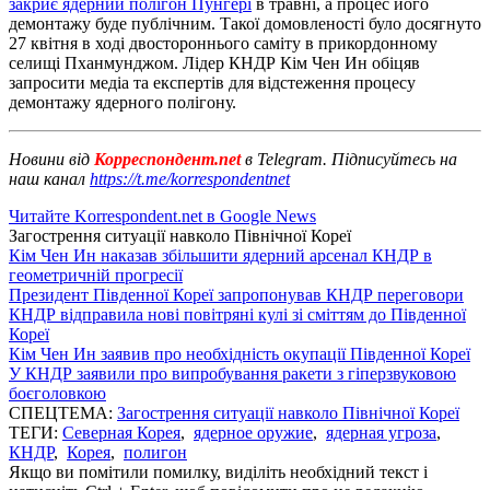
закриє ядерний полігон Пунгері
в травні, а процес його
демонтажу буде публічним. Такої домовленості було досягнуто
27 квітня в ході двостороннього саміту в прикордонному
селищі Пханмунджом. Лідер КНДР Кім Чен Ин обіцяв
запросити медіа та експертів для відстеження процесу
демонтажу ядерного полігону.
Новини від
Корреспондент.net
в Telegram. Підписуйтесь на
наш канал
https://t.me/korrespondentnet
Читайте Korrespondent.net в Google News
Загострення ситуації навколо Пiвнічної Кореї
Кім Чен Ин наказав збільшити ядерний арсенал КНДР в
геометричній прогресії
Президент Південної Кореї запропонував КНДР переговори
КНДР відправила нові повітряні кулі зі сміттям до Південної
Кореї
Кім Чен Ин заявив про необхідність окупації Південної Кореї
У КНДР заявили про випробування ракети з гіперзвуковою
боєголовкою
СПЕЦТЕМА:
Загострення ситуації навколо Пiвнічної Кореї
ТЕГИ:
Северная Корея
,
ядерное оружие
,
ядерная угроза
,
КНДР
,
Корея
,
полигон
Якщо ви помітили помилку, виділіть необхідний текст і