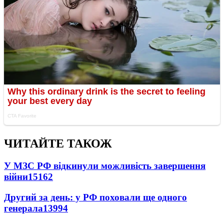
ЧИТАЙТЕ ТАКОЖ
У МЗС РФ відкинули можливість завершення
війни
15162
Другий за день: у РФ поховали ще одного
генерала
13994