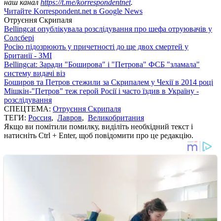
наш канал
https://t.me/korrespondentnet
.
Читайте Korrespondent.net в Google News
Отруєння Скрипаля
Bellingcat опублікувала розслідування про шефа отруювачів у
Солсбері
Росію підозрюють у причетності до ще двох смертей у
Британії - ЗМІ
Bellingcat: Заради "Боширова" і "Петрова" ФСБ "зламала"
систему видачі віз
Боширов та Петров стежили за Скрипалем у Чехії в 2014 році
Мішкін-"Петров" теж герой Росії і часто їздив в Україну -
розслідування
СПЕЦТЕМА:
Отруєння Скрипаля
ТЕГИ:
Россия
,
Лавров
,
Великобритания
Якщо ви помітили помилку, виділіть необхідний текст і
натисніть Ctrl + Enter, щоб повідомити про це редакцію.