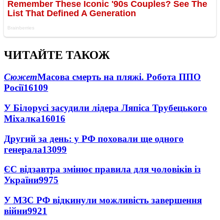
ЧИТАЙТЕ ТАКОЖ
Сюжет
Масова смерть на пляжі. Робота ППО
Росії
16109
У Білорусі засудили лідера Ляпіса Трубецького
Міхалка
16016
Другий за день: у РФ поховали ще одного
генерала
13099
ЄС відзавтра змінює правила для чоловіків із
України
9975
У МЗС РФ відкинули можливість завершення
війни
9921