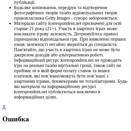
публікації.
Будь-яке копіювання, передрук та відтворення
фотографічних творів та/або аудіовізуальних творів
правовласника Getty Images - суворо забороняється.
Матеріали сайту korrespondent.net призначені для осіб
старше 21 року (21+). Участь в азартних іграх може
викликати ігрову залежність. Дотримуйтесь правил
(принципів) відповідальної гри. При виявленні перших
ознак залежності негайно зверніться до спеціаліста.
Пам'ятайте, що участь в азартних іграх не може бути
джерелом доходів або альтернативою роботі.
Інформаційний ресурс korrespondent.net не проводить
ігри на реальні та/або віртуальні гроші, також сайт не
приймає ні в якій формі оплату ставок та інших
платежів, які пов’язані/можуть бути пов’язані з
азартними іграми, букмекерами чи тоталізаторами. Будь-
які матеріали на інформаційному ресурсі
korrespondent.net публікуються виключно в
інформаційних цілях.
X
Ошибка