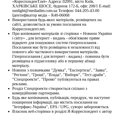
«КореспонденТ.net» Адреса: 02091, місто Київ,
ХАРКІВСЬКЕ ШОСЕ, будинок 172-Б, офіс 208/1 E-mail:
sunlight@mediadim.com.ua
Телефон: 044-205-43-00
Ідентифікатор медіа – R40-06068
Використання будь-яких матеріалів, розміщених на
сайті, дозволяється за умови посилання на
Корреспондент.net.
При копіюванні матеріалів зі сторінки « Новини України
і світу» , для інтернет - видань - обов'язкове пряме
відкрите для пошукових систем гіперпосилання .
Посилання має бути розміщена в незалежності від
повного або часткового використання матеріалів.
Гіперпосилання ( для інтернет - видань) - повинна бути
розміщена в підзаголовку або в першому абзаці
матеріалу.
Новини з позначками "Думка", "Експертиза", "Заява",
"Регіони", "Гроші", "Влада", "Вибори", "Тест-драйв",
"Спецпроекти", "Промо" публікуються на правах
реклами.
Розділ Спецпроекти створюється спільно з
комерційними партнерами.
Будь яке копіювання, публікація, передрук, чи наступне
поширення інформації, що містить посилання на
"Інтерфакс-Україна", EPA / UPG, суворо забороняється.
Власник веб-сторінки в розділі Я-Корреспондент є автор