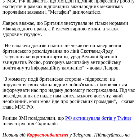
У МЗС РФ вважають, що Лондон підміняє професійну роботу
експертів в рамках відповідних міжнародних механізмів
порожніми заявами і "Мегафон" дипломатією.
Лавров вважає, що Британія знехтувала не тільки нормами
міжнародного права, а й елементарною етики, а також
здоровим глуздом.
"Не надаючи доказів і навіть не чекаючи на завершення
британського розслідування по лінії Скотланд-Ярду,
з'ясування конкретної картини, уряд Великої Британії
звинуватив Росію, розгорнув масштабну антиросійську
політичну та інформаційну кампанію", - додав Лавров.
"З моменту події британська сторона - підкреслю: на
порушення своїх міжнародних зобов'язань - відмовляється
інформувати нас про надану допомогу постраждалим. Під час
розслідування не надає нам консульського доступу, який
необхідний, коли мова йде про російських громадян", - сказав
глава МЗС РФ.
Раніше ЗМІ повідомляли, що
РФ активізувала ботів у Twitter
після отруєння Скрипалів.
Новини від
Корреспондент.net
у Telegram. Підписуйтесь на