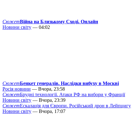
Сюжет
Війна на Близькому Сході. Онлайн
Новини світу
— 04:02
Сюжет
Бенкет генералів. Наслідки вибуху в Москві
Росія новини
— Вчора, 23:58
Сюжет
Брудні технології. Атаки РФ на вибори у Франції
Новини світу
— Вчора, 23:39
Сюжет
Ескалація для Європи. Російський дрон в Лейпцигу
Новини світу
— Вчора, 17:07