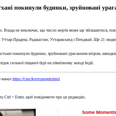
хані покинули будинки, зруйновані ураг
дини. Влада не виключає, що число жертв може ще збільшитися, по
 Уттар-Прадеш, Раджастан, Уттаракханд і Пенджаб. Ще 21 людина 
стхані покинули будинки, зруйновані ураганним вітром, швидкіст
ідок сильної піщаної бурі на північному заході Індії.
ш канал
https://t.me/korrespondentnet
ь Ctrl + Enter, щоб повідомити про це редакцію.