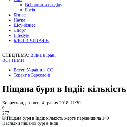
Всі новини розділу
Росія
Бізнес
Наука
Шоу-бізнес
Спорт
Lifestyle
БЛОГИ ЧИТАЧІВ
СПЕЦТЕМА:
Війна в Ірані
ВСІ ТЕМИ
Вступ України в ЄС
Теракт в Барселоні
Піщана буря в Індії: кількіс
Корреспондент.net, 4 травня 2018, 11:30
0
277
Наслідки піщаної бурі в Індії