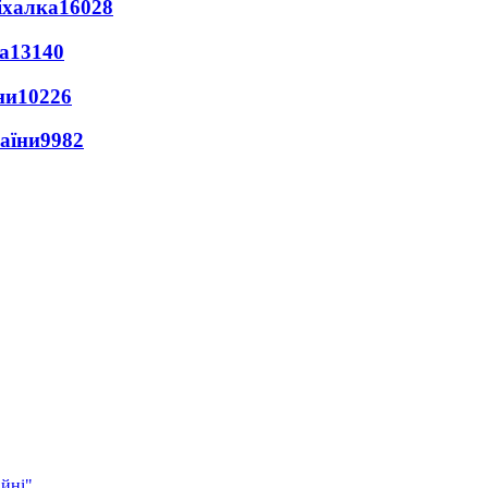
іхалка
16028
а
13140
ни
10226
раїни
9982
ійні"