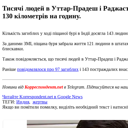
Тисячі людей в Уттар-Прадеш і Раджаст
130 кілометрів на годину.
Кількість загиблих у ході піщаної бурі в Індії досягла 143 лю
За даними ЗМІ, піщана буря забрала життя 121 людини в штатах
блискавки.
Також повідомляється, що тисячі людей в Уттар-Прадеш і Раджа
Раніше
повідомлялося про 97 загиблих
і 143 постраждалих внасл
Новини від
Корреспондент.net
в Telegram. Підписуйтеся на на
Читайте Korrespondent.net в Google News
ТЕГИ:
Индия
,
жертвы
Якщо ви помітили помилку, виділіть необхідний текст і натисніт