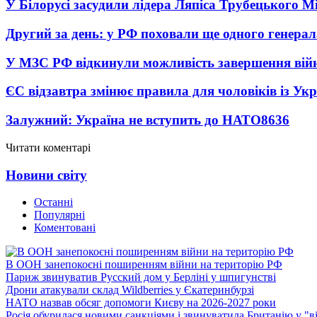
У Білорусі засудили лідера Ляпіса Трубецького М
Другий за день: у РФ поховали ще одного генерал
У МЗС РФ відкинули можливість завершення вій
ЄС відзавтра змінює правила для чоловіків із Ук
Залужний: Україна не вступить до НАТО
8636
Читати коментарі
Новини світу
Останні
Популярні
Коментовані
В ООН занепокоєні поширенням війни на територію РФ
Париж звинуватив Русский дом у Берліні у шпигунстві
Дрони атакували склад Wildberries у Єкатеринбурзі
НАТО назвав обсяг допомоги Києву на 2026-2027 роки
Росія обурилася новими санкціями і звинуватила Британію у "в