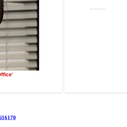
ї
16170