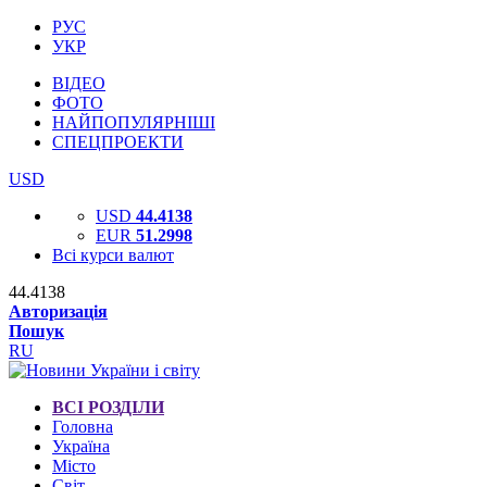
РУС
УКР
ВІДЕО
ФОТО
НАЙПОПУЛЯРНІШІ
СПЕЦПРОЕКТИ
USD
USD
44.4138
EUR
51.2998
Всі курси валют
44.4138
Авторизація
Пошук
RU
ВСІ РОЗДІЛИ
Головна
Україна
Місто
Світ