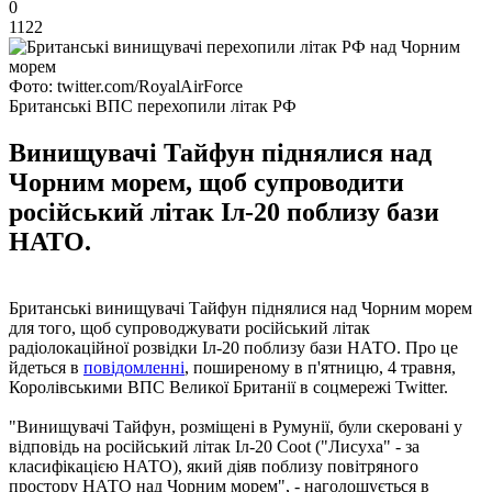
0
1122
Фото: twitter.com/RoyalAirForce
Британські ВПС перехопили літак РФ
Винищувачі Тайфун піднялися над
Чорним морем, щоб супроводити
російський літак Іл-20 поблизу бази
НАТО.
Британські винищувачі Тайфун піднялися над Чорним морем
для того, щоб супроводжувати російський літак
радіолокаційної розвідки Іл-20 поблизу бази НАТО. Про це
йдеться в
повідомленні
, поширеному в п'ятницю, 4 травня,
Королівськими ВПС Великої Британії в соцмережі Twitter.
"Винищувачі Тайфун, розміщені в Румунії, були скеровані у
відповідь на російський літак Іл-20 Coot ("Лисуха" - за
класифікацією НАТО), який діяв поблизу повітряного
простору НАТО над Чорним морем", - наголошується в