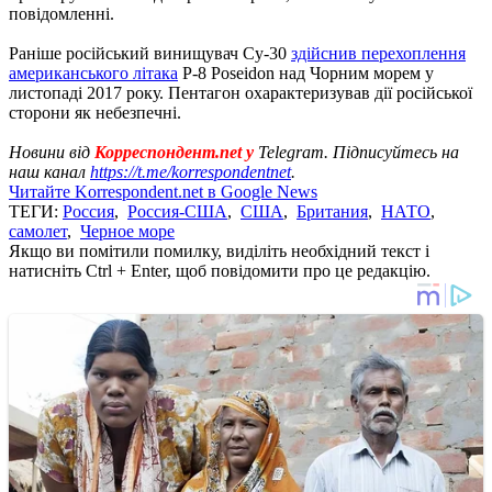
повідомленні.
Раніше російський винищувач Су-30
здійснив перехоплення
американського літака
P-8 Poseidon над Чорним морем у
листопаді 2017 року. Пентагон охарактеризував дії російської
сторони як небезпечні.
Новини від
Корреспондент.net у
Telegram. Підписуйтесь на
наш канал
https://t.me/korrespondentnet
.
Читайте Korrespondent.net в Google News
ТЕГИ:
Россия
,
Россия-США
,
США
,
Британия
,
НАТО
,
самолет
,
Черное море
Якщо ви помітили помилку, виділіть необхідний текст і
натисніть Ctrl + Enter, щоб повідомити про це редакцію.