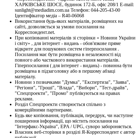
ХАРКІВСЬКЕ ШОСЕ, будинок 172-Б, офіс 208/1 E-mail:
sunlight@mediadim.com.ua
Телефон: 044-205-43-00
Ідентифікатор медіа – R40-06068
Використання будь-яких матеріалів, розміщених на
сайті, дозволяється за умови посилання на
Корреспондент.net.
При копіюванні матеріалів зі сторінки « Новини України
і світу» , для інтернет - видань - обов'язкове пряме
відкрите для пошукових систем гіперпосилання .
Посилання має бути розміщена в незалежності від
повного або часткового використання матеріалів.
Гіперпосилання ( для інтернет - видань) - повинна бути
розміщена в підзаголовку або в першому абзаці
матеріалу.
Новини з позначками "Думка", "Експертиза", "Заява",
"Регіони", "Гроші", "Влада", "Вибори", "Тест-драйв",
"Спецпроекти", "Промо" публікуються на правах
реклами.
Розділ Спецпроекти створюється спільно з
комерційними партнерами.
Будь яке копіювання, публікація, передрук, чи наступне
поширення інформації, що містить посилання на
"Інтерфакс-Україна", EPA / UPG, суворо забороняється.
Власник веб-сторінки в розділі Я-Корреспондент є автор
публікації.