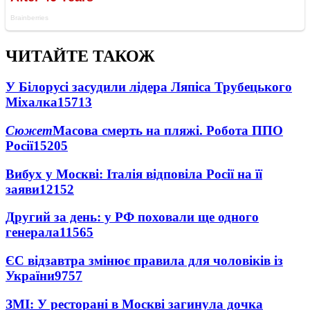
ЧИТАЙТЕ ТАКОЖ
У Білорусі засудили лідера Ляпіса Трубецького
Міхалка
15713
Сюжет
Масова смерть на пляжі. Робота ППО
Росії
15205
Вибух у Москві: Італія відповіла Росії на її
заяви
12152
Другий за день: у РФ поховали ще одного
генерала
11565
ЄС відзавтра змінює правила для чоловіків із
України
9757
ЗМІ: У ресторані в Москві загинула дочка