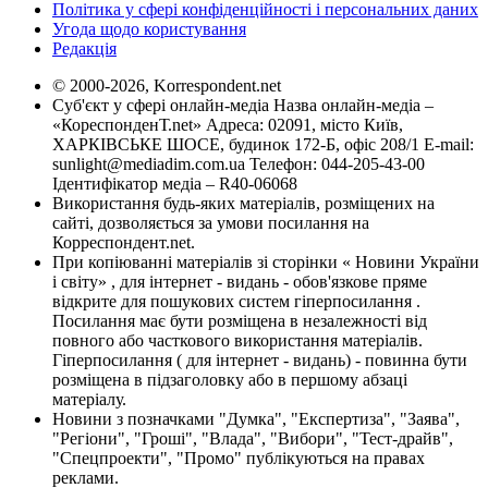
Політика у сфері конфіденційності і персональних даних
Угода щодо користування
Редакція
© 2000-2026, Korrespondent.net
Суб'єкт у сфері онлайн-медіа Назва онлайн-медіа –
«КореспонденТ.net» Адреса: 02091, місто Київ,
ХАРКІВСЬКЕ ШОСЕ, будинок 172-Б, офіс 208/1 E-mail:
sunlight@mediadim.com.ua
Телефон: 044-205-43-00
Ідентифікатор медіа – R40-06068
Використання будь-яких матеріалів, розміщених на
сайті, дозволяється за умови посилання на
Корреспондент.net.
При копіюванні матеріалів зі сторінки « Новини України
і світу» , для інтернет - видань - обов'язкове пряме
відкрите для пошукових систем гіперпосилання .
Посилання має бути розміщена в незалежності від
повного або часткового використання матеріалів.
Гіперпосилання ( для інтернет - видань) - повинна бути
розміщена в підзаголовку або в першому абзаці
матеріалу.
Новини з позначками "Думка", "Експертиза", "Заява",
"Регіони", "Гроші", "Влада", "Вибори", "Тест-драйв",
"Спецпроекти", "Промо" публікуються на правах
реклами.