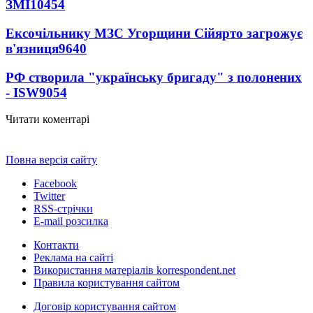
ЗМІ
10454
Ексочільнику МЗС Угорщини Сійярто загрожує
в'язниця
9640
РФ створила "українську бригаду" з полонених
- ISW
9054
Читати коментарі
Повна версія сайту
Facebook
Twitter
RSS-стрічки
E-mail розсилка
Контакти
Реклама на сайті
Використання матеріалів korrespondent.net
Правила користування сайтом
Договір користування сайтом