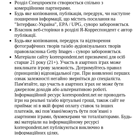
Розділ Спецпроекти створюється спільно з
комерційними партнерами.
Будь яке копіювання, публікація, передрук, чи наступне
поширення інформації, що містить посилання на
"Інтерфакс-Україна", EPA / UPG, суворо забороняється.
Власник веб-сторінки в розділі Я-Корреспондент є автор
публікації.
Будь-яке копіювання, передрук та відтворення
фотографічних творів та/або аудіовізуальних творів
правовласника Getty Images - суворо забороняється.
Матеріали сайту korrespondent.net призначені для осіб
старше 21 року (21+). Участь в азартних іграх може
викликати ігрову залежність. Дотримуйтесь правил
(принципів) відповідальної гри. При виявленні перших
ознак залежності негайно зверніться до спеціаліста.
Пам'ятайте, що участь в азартних іграх не може бути
джерелом доходів або альтернативою роботі.
Інформаційний ресурс korrespondent.net не проводить
ігри на реальні та/або віртуальні гроші, також сайт не
приймає ні в якій формі оплату ставок та інших
платежів, які пов’язані/можуть бути пов’язані з
азартними іграми, букмекерами чи тоталізаторами. Будь-
які матеріали на інформаційному ресурсі
korrespondent.net публікуються виключно в
інформаційних цілях.