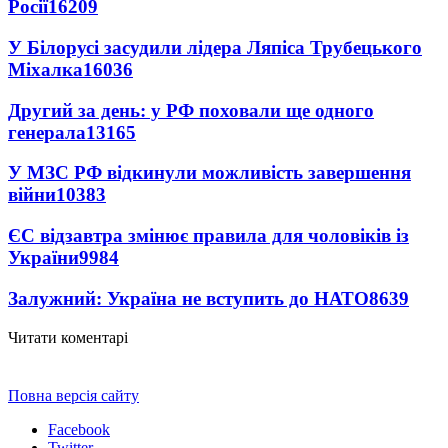
Росії
16209
У Білорусі засудили лідера Ляпіса Трубецького
Міхалка
16036
Другий за день: у РФ поховали ще одного
генерала
13165
У МЗС РФ відкинули можливість завершення
війни
10383
ЄС відзавтра змінює правила для чоловіків із
України
9984
Залужний: Україна не вступить до НАТО
8639
Читати коментарі
Повна версія сайту
Facebook
Twitter