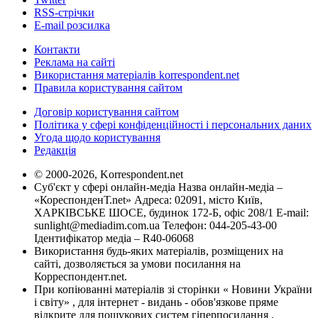
RSS-стрічки
E-mail розсилка
Контакти
Реклама на сайті
Використання матеріалів korrespondent.net
Правила користування сайтом
Договір користування сайтом
Політика у сфері конфіденційності і персональних даних
Угода щодо користування
Редакція
© 2000-2026, Korrespondent.net
Суб'єкт у сфері онлайн-медіа Назва онлайн-медіа –
«КореспонденТ.net» Адреса: 02091, місто Київ,
ХАРКІВСЬКЕ ШОСЕ, будинок 172-Б, офіс 208/1 E-mail:
sunlight@mediadim.com.ua
Телефон: 044-205-43-00
Ідентифікатор медіа – R40-06068
Використання будь-яких матеріалів, розміщених на
сайті, дозволяється за умови посилання на
Корреспондент.net.
При копіюванні матеріалів зі сторінки « Новини України
і світу» , для інтернет - видань - обов'язкове пряме
відкрите для пошукових систем гіперпосилання .