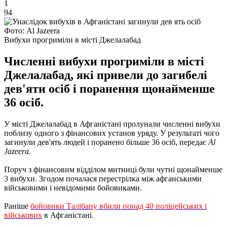
1
94
Фото: Al Jazeera
Вибухи прогриміли в місті Джелалабад
Численні вибухи прогриміли в місті
Джелалабад, які привели до загибелі
дев'яти осіб і поранення щонайменше
36 осіб.
У місті Джелалабад в Афганістані пролунали численні вибухи
поблизу одного з фінансових установ уряду. У результаті чого
загинули дев'ять людей і поранено більше 36 осіб, передає
Al
Jazeera.
Поруч з фінансовим відділом митниці були чутні щонайменше
3 вибухи. Згодом почалася перестрілка між афганськими
військовими і невідомими бойовиками.
Раніше
бойовики Талібану вбили понад 40 поліцейських і
військових
в Афганістані.