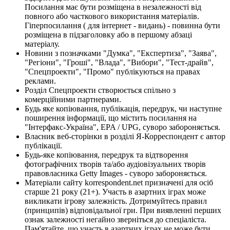
Посилання має бути розміщена в незалежності від
повного або часткового використання матеріалів.
Гіперпосилання ( для інтернет - видань) - повинна бути
розміщена в підзаголовку або в першому абзаці
матеріалу.
Новини з позначками "Думка", "Експертиза", "Заява",
"Регіони", "Гроші", "Влада", "Вибори", "Тест-драйв",
"Спецпроекти", "Промо" публікуються на правах
реклами.
Розділ Спецпроекти створюється спільно з
комерційними партнерами.
Будь яке копіювання, публікація, передрук, чи наступне
поширення інформації, що містить посилання на
"Інтерфакс-Україна", EPA / UPG, суворо забороняється.
Власник веб-сторінки в розділі Я-Корреспондент є автор
публікації.
Будь-яке копіювання, передрук та відтворення
фотографічних творів та/або аудіовізуальних творів
правовласника Getty Images - суворо забороняється.
Матеріали сайту korrespondent.net призначені для осіб
старше 21 року (21+). Участь в азартних іграх може
викликати ігрову залежність. Дотримуйтесь правил
(принципів) відповідальної гри. При виявленні перших
ознак залежності негайно зверніться до спеціаліста.
Пам'ятайте, що участь в азартних іграх не може бути