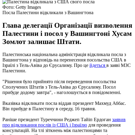
Фото: Getty Images
Посла Палестини відкликали з Вашингтона
Глава делегації Організації визволення
Палестини і посол у Вашингтоні Хусам
Зомлот залишає Штати.
Палестинська національна адміністрація відкликала посла з
Вашингтона у відповідь на перенесення посольства США в
Ізраїлі з Тель-Авіва до Єрусалиму.
Про це
йдеться
в заяві МЗС
Палестини.
"Рішення було прийнято після переведення посольства
Сполучених Штатів з Тель-Авіва до Єрусалиму. Посол
прибуде додому завтра", - наголошується в повідомленні.
Вказівка ​​відкликати посла віддав президент Махмуд Аббас.
Він прибуде в Палестину в середу, 16 травня.
Раніше президент Туреччини Реджеп Тайіп Ердоган
заявив
про відкликання послів із США і Ізраїлю
для проведення
консультацій.
На тлі зіткнень між палестинцями та