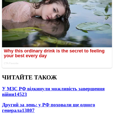
ЧИТАЙТЕ ТАКОЖ
У МЗС РФ відкинули можливість завершення
війни
14523
Другий за день: у РФ поховали ще одного
генерала
13807