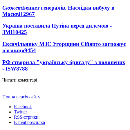
Сюжет
Бенкет генералів. Наслідки вибуху в
Москві
12967
Україна поставила Путіна перед дилемою -
ЗМІ
10425
Ексочільнику МЗС Угорщини Сійярто загрожує
в'язниця
9454
РФ створила "українську бригаду" з полонених
- ISW
8788
Читати коментарі
Повна версія сайту
Facebook
Twitter
RSS-стрічки
E-mail розсилка