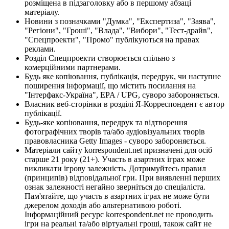
розміщена в підзаголовку або в першому абзаці
матеріалу.
Новини з позначками "Думка", "Експертиза", "Заява",
"Регіони", "Гроші", "Влада", "Вибори", "Тест-драйв",
"Спецпроекти", "Промо" публікуються на правах
реклами.
Розділ Спецпроекти створюється спільно з
комерційними партнерами.
Будь яке копіювання, публікація, передрук, чи наступне
поширення інформації, що містить посилання на
"Інтерфакс-Україна", EPA / UPG, суворо забороняється.
Власник веб-сторінки в розділі Я-Корреспондент є автор
публікації.
Будь-яке копіювання, передрук та відтворення
фотографічних творів та/або аудіовізуальних творів
правовласника Getty Images - суворо забороняється.
Матеріали сайту korrespondent.net призначені для осіб
старше 21 року (21+). Участь в азартних іграх може
викликати ігрову залежність. Дотримуйтесь правил
(принципів) відповідальної гри. При виявленні перших
ознак залежності негайно зверніться до спеціаліста.
Пам'ятайте, що участь в азартних іграх не може бути
джерелом доходів або альтернативою роботі.
Інформаційний ресурс korrespondent.net не проводить
ігри на реальні та/або віртуальні гроші, також сайт не