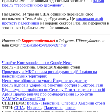
ізраїльськими військовими з десятками загиблих він
назвав
Ізраїль "терористичною державою".
Нагадаємо, 14 травня США офіційно перенесли своє
посольство з Тель-Авіва до Єрусалиму.
Це
викликало акції
протесту палестинців
на кордоні сектора Газа, які переросли в
зіткнення з ізраїльськими військовими.
Новини від
Корреспондент.net
в Telegram. Підписуйтеся на
наш канал
https://t.me/korrespondentnet
Читайте Korrespondent.net в Google News
Ізраїль - Палестина. Операція Хмарний стовп
Прокуратура МКС почала розслідування дій Ізраїлю на
палестинських територіях
Нетаньяху обіцяє анексувати Йорданську долину
Ізраїль відповів ударом на ракетний обстріл з Сектора Гази
Від авіаударів ізраїльтян по Сектору Гази загинули троє осіб
Армія Ізраїлю заявляє про бомбардування 15 об'єктів
ХАМАСу в Секторі Гази
СПЕЦТЕМА:
Ізраїль - Палестина. Операція Хмарний стовп
ТЕГИ:
США
,
Израиль
,
Палестина
,
посол