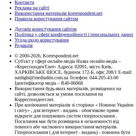
Контакти
Реклама на сайті
Використання матеріалів korrespondent.net
Правила користування сайтом
Договір користування сайтом
Політика у сфері конфіденційності і персональних даних
Угода щодо користування
Редакція
© 2000-2026, Korrespondent.net
Суб'єкт у сфері онлайн-медіа Назва онлайн-медіа –
«КореспонденТ.net» Адреса: 02091, місто Київ,
ХАРКІВСЬКЕ ШОСЕ, будинок 172-Б, офіс 208/1 E-mail:
sunlight@mediadim.com.ua
Телефон: 044-205-43-00
Ідентифікатор медіа – R40-06068
Використання будь-яких матеріалів, розміщених на
сайті, дозволяється за умови посилання на
Корреспондент.net.
При копіюванні матеріалів зі сторінки « Новини України
і світу» , для інтернет - видань - обов'язкове пряме
відкрите для пошукових систем гіперпосилання .
Посилання має бути розміщена в незалежності від
повного або часткового використання матеріалів.
Гіперпосилання ( для інтернет - видань) - повинна бути