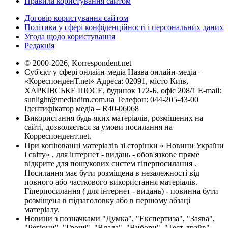
Правила користування сайтом
Договір користування сайтом
Політика у сфері конфіденційності і персональних даних
Угода щодо користування
Редакція
© 2000-2026, Korrespondent.net
Суб'єкт у сфері онлайн-медіа Назва онлайн-медіа –
«КореспонденТ.net» Адреса: 02091, місто Київ,
ХАРКІВСЬКЕ ШОСЕ, будинок 172-Б, офіс 208/1 E-mail:
sunlight@mediadim.com.ua
Телефон: 044-205-43-00
Ідентифікатор медіа – R40-06068
Використання будь-яких матеріалів, розміщених на
сайті, дозволяється за умови посилання на
Корреспондент.net.
При копіюванні матеріалів зі сторінки « Новини України
і світу» , для інтернет - видань - обов'язкове пряме
відкрите для пошукових систем гіперпосилання .
Посилання має бути розміщена в незалежності від
повного або часткового використання матеріалів.
Гіперпосилання ( для інтернет - видань) - повинна бути
розміщена в підзаголовку або в першому абзаці
матеріалу.
Новини з позначками "Думка", "Експертиза", "Заява",
"Регіони", "Гроші", "Влада", "Вибори", "Тест-драйв",