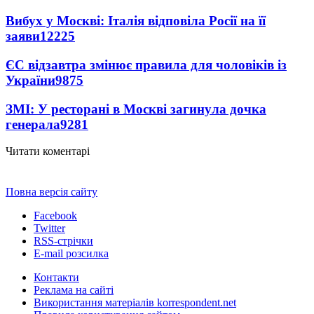
Вибух у Москві: Італія відповіла Росії на її
заяви
12225
ЄС відзавтра змінює правила для чоловіків із
України
9875
ЗМІ: У ресторані в Москві загинула дочка
генерала
9281
Читати коментарі
Повна версія сайту
Facebook
Twitter
RSS-стрічки
E-mail розсилка
Контакти
Реклама на сайті
Використання матеріалів korrespondent.net