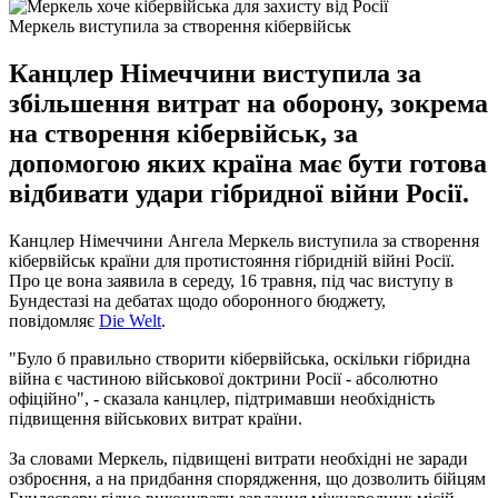
Меркель виступила за створення кібервійськ
Канцлер Німеччини виступила за
збільшення витрат на оборону, зокрема
на створення кібервійськ, за
допомогою яких країна має бути готова
відбивати удари гібридної війни Росії.
Канцлер Німеччини Ангела Меркель виступила за створення
кібервійськ країни для протистояння гібридній війні Росії.
Про це вона заявила в середу, 16 травня, під час виступу в
Бундестазі на дебатах щодо оборонного бюджету,
повідомляє
Die Welt
.
"Було б правильно створити кібервійська, оскільки гібридна
війна є частиною військової доктрини Росії - абсолютно
офіційно", - сказала канцлер, підтримавши необхідність
підвищення військових витрат країни.
За словами Меркель, підвищені витрати необхідні не заради
озброєння, а на придбання спорядження, що дозволить бійцям