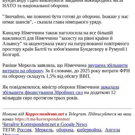
Бундесверу гідно виконувати завдання міжнародних місій
НАТО та національної оборони.
"Звичайно, ми повинні бути готові до оборони. Інакше у нас
немає шансів", - сказала глава німецького уряду.
Канцлер Німеччини також наголосила на все більшій
важливості для Німеччини "захисту на рівні країни й
Альянсу" та акцентувала увагу на патрулюванні повітряного
простору країн Балтії та зобов'язання Бундесверу в Румунії і
Болгарії.
Раніше Меркель заявляла, що Німеччина
змушена збільшити
витрати на оборону
. За її словами, до 2025 року витрати ФРН
на оборону складуть 1,5% від обсягу ВВП.
Як повідомлялося, міністр оборони Німеччини
зажадала
збільшити фінансування Збройних сил
на додаткові 12
мільярдів євро протягом трьох років.
Новини від
Корреспондент.net
в Telegram. Підписуйтеся на наш
канал
https://t.me/korrespondentnet
Читайте Korrespondent.net в Google News
ТЕГИ:
Россия
,
Меркель
,
оборона
,
кибервойна
,
Ангела