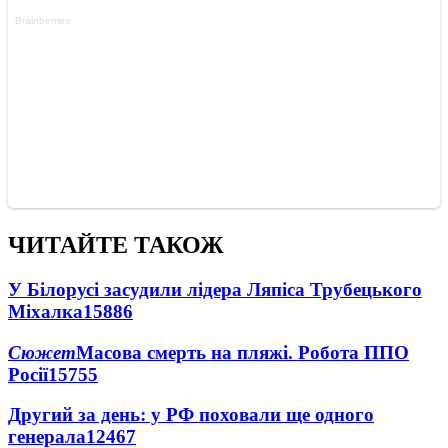
ЧИТАЙТЕ ТАКОЖ
У Білорусі засудили лідера Ляпіса Трубецького
Міхалка
15886
Сюжет
Масова смерть на пляжі. Робота ППО
Росії
15755
Другий за день: у РФ поховали ще одного
генерала
12467