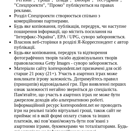
"Спецпроекти", "Промо" публікуються на правах
реклами.
Розділ Спецпроекти створюється спільно з
комерційними партнерами.
Будь яке копіювання, публікація, передрук, чи наступне
поширення інформації, що містить посилання на
"Інтерфакс-Україна", EPA / UPG, суворо забороняється.
Власник веб-сторінки в розділі Я-Корреспондент є автор
публікації.
Будь-яке копіювання, передрук та відтворення
фотографічних творів та/або аудіовізуальних творів
правовласника Getty Images - суворо забороняється.
Матеріали сайту korrespondent.net призначені для осіб
старше 21 року (21+). Участь в азартних іграх може
викликати ігрову залежність. Дотримуйтесь правил
(принципів) відповідальної гри. При виявленні перших
ознак залежності негайно зверніться до спеціаліста.
Пам'ятайте, що участь в азартних іграх не може бути
джерелом доходів або альтернативою роботі.
Інформаційний ресурс korrespondent.net не проводить
ігри на реальні та/або віртуальні гроші, також сайт не
приймає ні в якій формі оплату ставок та інших
платежів, які пов’язані/можуть бути пов’язані з
азартними іграми, букмекерами чи тоталізаторами. Будь-