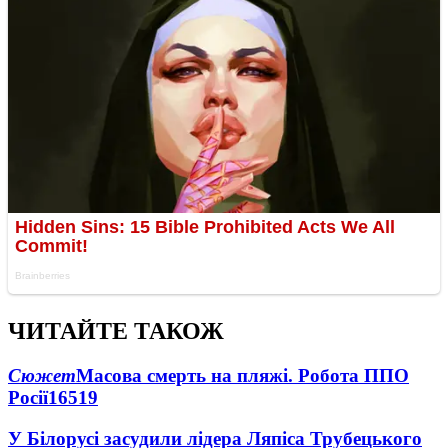
ЧИТАЙТЕ ТАКОЖ
Сюжет
Масова смерть на пляжі. Робота ППО
Росії
16519
У Білорусі засудили лідера Ляпіса Трубецького