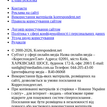
E-mail розсилка
Контакти
Реклама на сайті
Використання матеріалів korrespondent.net
Правила користування сайтом
Договір користування сайтом
Політика у сфері конфіденційності і персональних даних
Угода щодо користування
Редакція
© 2000-2026, Korrespondent.net
Суб'єкт у сфері онлайн-медіа Назва онлайн-медіа –
«КореспонденТ.net» Адреса: 02091, місто Київ,
ХАРКІВСЬКЕ ШОСЕ, будинок 172-Б, офіс 208/1 E-mail:
sunlight@mediadim.com.ua
Телефон: 044-205-43-00
Ідентифікатор медіа – R40-06068
Використання будь-яких матеріалів, розміщених на
сайті, дозволяється за умови посилання на
Корреспондент.net.
При копіюванні матеріалів зі сторінки « Новини України
і світу» , для інтернет - видань - обов'язкове пряме
відкрите для пошукових систем гіперпосилання .
Посилання має бути розміщена в незалежності від
повного або часткового використання матеріалів.