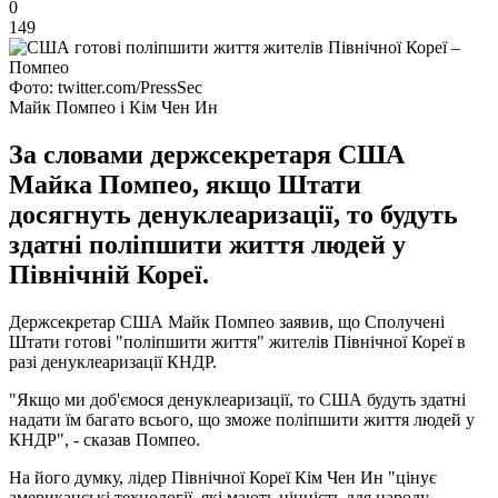
0
149
Фото: twitter.com/PressSec
Майк Помпео і Кім Чен Ин
За словами держсекретаря США
Майка Помпео, якщо Штати
досягнуть денуклеаризації, то будуть
здатні поліпшити життя людей у
Північній Кореї.
Держсекретар США Майк Помпео заявив, що Сполучені
Штати готові "поліпшити життя" жителів Північної Кореї в
разі денуклеаризації КНДР.
"Якщо ми доб'ємося денуклеаризації, то США будуть здатні
надати їм багато всього, що зможе поліпшити життя людей у
КНДР", - сказав Помпео.
На його думку, лідер Північної Кореї Кім Чен Ин "цінує
американські технології, які мають цінність для народу