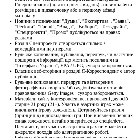
Гіперпосилання ( для інтернет - видань) - повинна бути
розміщена в підзаголовку або в першому абзаці
матеріалу.
Новини з позначками "Думка", "Експертиза", "Заява",
"Регіони", "Гроші", "Влада", "Вибори", "Тест-драйв",
"Спецпроекти", "Промо" публікуються на правах
реклами.
Розділ Спецпроекти створюється спільно з
комерційними партнерами.
Будь яке копіювання, публікація, передрук, чи наступне
поширення інформації, що містить посилання на
"Інтерфакс-Україна", EPA / UPG, суворо забороняється.
Власник веб-сторінки в розділі Я-Корреспондент є автор
публікації.
Будь-яке копіювання, передрук та відтворення
фотографічних творів та/або аудіовізуальних творів
правовласника Getty Images - суворо забороняється.
Матеріали сайту korrespondent.net призначені для осіб
старше 21 року (21+). Участь в азартних іграх може
викликати ігрову залежність. Дотримуйтесь правил
(принципів) відповідальної гри. При виявленні перших
ознак залежності негайно зверніться до спеціаліста.
Пам'ятайте, що участь в азартних іграх не може бути
джерелом доходів або альтернативою роботі.
Інформаційний ресурс korrespondent.net не проводить