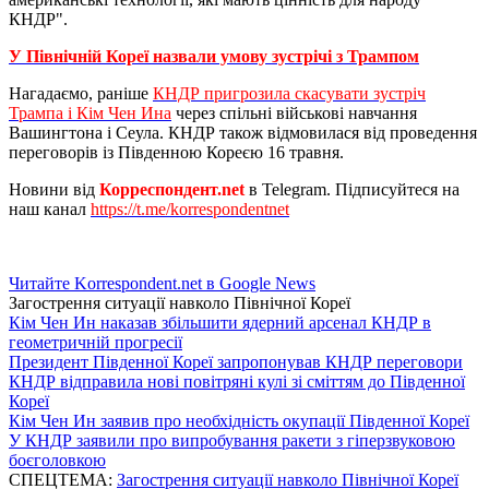
КНДР".
У Північній Кореї назвали умову зустрічі з Трампом
Нагадаємо, раніше
КНДР пригрозила скасувати зустріч
Трампа і Кім Чен Ина
через спільні військові навчання
Вашингтона і Сеула. КНДР також відмовилася від проведення
переговорів із Південною Кореєю 16 травня.
Новини від
Корреспондент.net
в Telegram. Підписуйтеся на
наш канал
https://t.me/korrespondentnet
Читайте Korrespondent.net в Google News
Загострення ситуації навколо Пiвнічної Кореї
Кім Чен Ин наказав збільшити ядерний арсенал КНДР в
геометричній прогресії
Президент Південної Кореї запропонував КНДР переговори
КНДР відправила нові повітряні кулі зі сміттям до Південної
Кореї
Кім Чен Ин заявив про необхідність окупації Південної Кореї
У КНДР заявили про випробування ракети з гіперзвуковою
боєголовкою
СПЕЦТЕМА:
Загострення ситуації навколо Пiвнічної Кореї