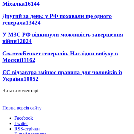
Міхалка
16144
Другий за день: у РФ поховали ще одного
генерала
13424
У МЗС РФ відкинули можливість завершення
війни
12024
Сюжет
Бенкет генералів. Наслідки вибуху в
Москві
11162
ЄС відзавтра змінює правила для чоловіків із
України
10052
Читати коментарі
Повна версія сайту
Facebook
Twitter
RSS-стрічки