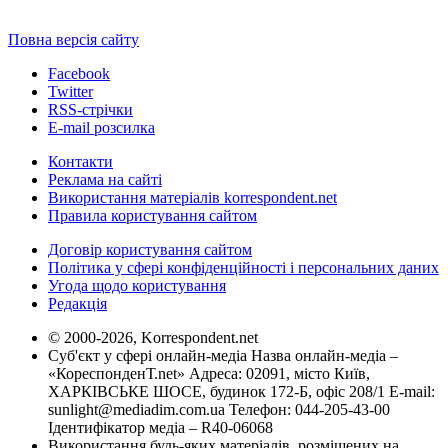
Повна версія сайту
Facebook
Twitter
RSS-стрічки
E-mail розсилка
Контакти
Реклама на сайті
Використання матеріалів korrespondent.net
Правила користування сайтом
Договір користування сайтом
Політика у сфері конфіденційності і персональних даних
Угода щодо користування
Редакція
© 2000-2026, Korrespondent.net
Суб'єкт у сфері онлайн-медіа Назва онлайн-медіа –
«КореспонденТ.net» Адреса: 02091, місто Київ,
ХАРКІВСЬКЕ ШОСЕ, будинок 172-Б, офіс 208/1 E-mail:
sunlight@mediadim.com.ua
Телефон: 044-205-43-00
Ідентифікатор медіа – R40-06068
Використання будь-яких матеріалів, розміщених на