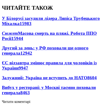
ЧИТАЙТЕ ТАКОЖ
У Білорусі засудили лідера Ляпіса Трубецького
Міхалка
15983
Сюжет
Масова смерть на пляжі. Робота ППО
Росії
15944
Другий за день: у РФ поховали ще одного
генерала
12942
ЄС відзавтра змінює правила для чоловіків із
України
9947
Залужний: Україна не вступить до НАТО
8604
Вибух у ресторані: у Москві таємно поховали
генерала
8463
Читати коментарі