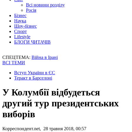
Всі новини розділу
Росія
Бізнес
Наука
Шоу-бізнес
Спорт
Lifestyle
БЛОГИ ЧИТАЧІВ
СПЕЦТЕМА:
Війна в Ірані
ВСІ ТЕМИ
Вступ України в ЄС
Теракт в Барселоні
У Колумбії відбудеться
другий тур президентських
виборів
Корреспондент.net, 28 травня 2018, 00:57