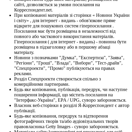
сайті, дозволяється за умови посилання на
Корреспондент.net.
При копіюванні матеріалів зі сторінки « Новини України
і світу» , для інтернет - видань - обов'язкове пряме
відкрите для пошукових систем гіперпосилання .
Посилання має бути розміщена в незалежності від
повного або часткового використання матеріалів.
Гіперпосилання ( для інтернет - видань) - повинна бути
розміщена в підзаголовку або в першому абзаці
матеріалу.
Новини з позначками "Думка", "Експертиза", "Заява",
"Регіони", "Гроші", "Влада", "Вибори", "Тест-драйв",
"Спецпроекти", "Промо" публікуються на правах
реклами.
Розділ Спецпроекти створюється спільно з
комерційними партнерами.
Будь яке копіювання, публікація, передрук, чи наступне
поширення інформації, що містить посилання на
"Інтерфакс-Україна", EPA / UPG, суворо забороняється.
Власник веб-сторінки в розділі Я-Корреспондент є автор
публікації.
Будь-яке копіювання, передрук та відтворення
фотографічних творів та/або аудіовізуальних творів
правовласника Getty Images - суворо забороняється.
Матеріали сайту korrespondent.net призначені для осіб