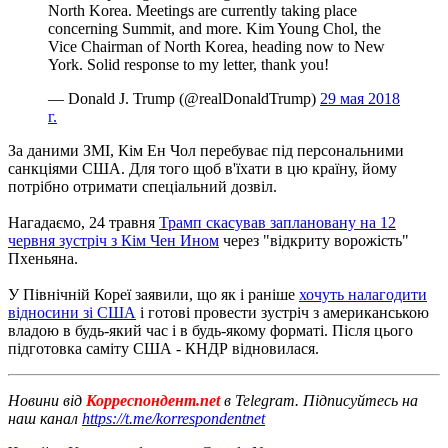
North Korea. Meetings are currently taking place
concerning Summit, and more. Kim Young Chol, the
Vice Chairman of North Korea, heading now to New
York. Solid response to my letter, thank you!
— Donald J. Trump (@realDonaldTrump)
29 мая 2018
г.
За даними ЗМІ, Кім Ен Чол перебуває під персональними
санкціями США.
Для того щоб в'їхати в цю країну, йому
потрібно отримати спеціальний дозвіл.
Нагадаємо, 24 травня
Трамп скасував заплановану на 12
червня зустріч з Кім Чен Ином
через "відкриту ворожість"
Пхеньяна.
У Північній Кореї заявили, що як і раніше
хочуть налагодити
відносини зі США
і готові провести зустріч з американською
владою в будь-який час і в будь-якому форматі.
Після цього
підготовка саміту США - КНДР відновилася.
Новини від
Корреспондент.net
в Telegram. Підписуйтесь на
наш канал
https://t.me/korrespondentnet