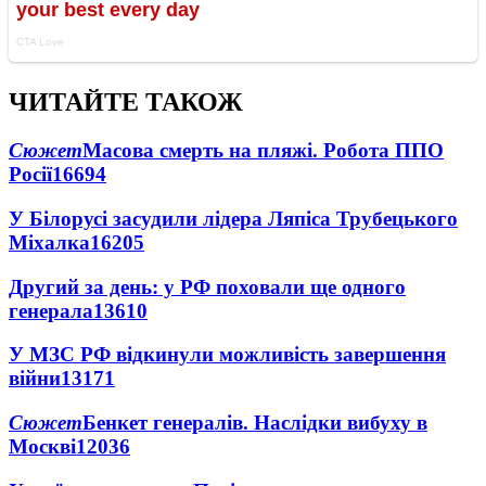
ЧИТАЙТЕ ТАКОЖ
Сюжет
Масова смерть на пляжі. Робота ППО
Росії
16694
У Білорусі засудили лідера Ляпіса Трубецького
Міхалка
16205
Другий за день: у РФ поховали ще одного
генерала
13610
У МЗС РФ відкинули можливість завершення
війни
13171
Сюжет
Бенкет генералів. Наслідки вибуху в
Москві
12036