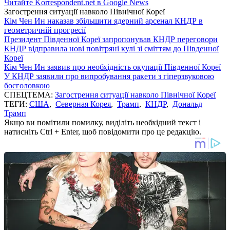
Читайте Korrespondent.net в Google News
Загострення ситуації навколо Пiвнічної Кореї
Кім Чен Ин наказав збільшити ядерний арсенал КНДР в
геометричній прогресії
Президент Південної Кореї запропонував КНДР переговори
КНДР відправила нові повітряні кулі зі сміттям до Південної
Кореї
Кім Чен Ин заявив про необхідність окупації Південної Кореї
У КНДР заявили про випробування ракети з гіперзвуковою
боєголовкою
СПЕЦТЕМА:
Загострення ситуації навколо Пiвнічної Кореї
ТЕГИ:
США
,
Северная Корея
,
Трамп
,
КНДР
,
Дональд
Трамп
Якщо ви помітили помилку, виділіть необхідний текст і
натисніть Ctrl + Enter, щоб повідомити про це редакцію.