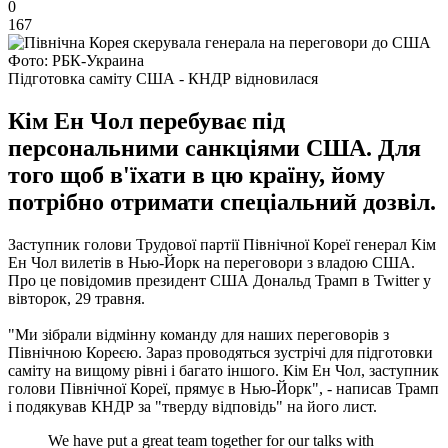
0
167
Фото: РБК-Украина
Підготовка саміту США - КНДР відновилася
Кім Ен Чол перебуває під
персональними санкціями США. Для
того щоб в'їхати в цю країну, йому
потрібно отримати спеціальний дозвіл.
Заступник голови Трудової партії Північної Кореї генерал Кім
Ен Чол вилетів в Нью-Йорк на переговори з владою США.
Про це повідомив президент США Дональд Трамп в Twitter у
вівторок, 29 травня.
"Ми зібрали відмінну команду для наших переговорів з
Північною Кореєю. Зараз проводяться зустрічі для підготовки
саміту на вищому рівні і багато іншого. Кім Ен Чол, заступник
голови Північної Кореї, прямує в Нью-Йорк", - написав Трамп
і подякував КНДР за
"тверду відповідь" на його лист.
We have put a great team together for our talks with