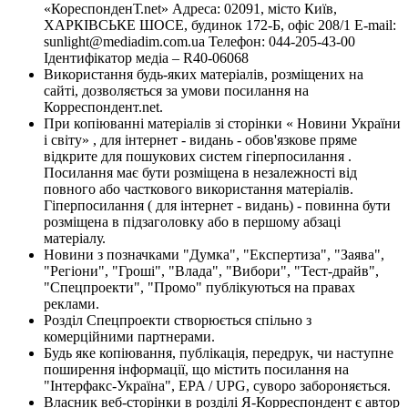
«КореспонденТ.net» Адреса: 02091, місто Київ,
ХАРКІВСЬКЕ ШОСЕ, будинок 172-Б, офіс 208/1 E-mail:
sunlight@mediadim.com.ua
Телефон: 044-205-43-00
Ідентифікатор медіа – R40-06068
Використання будь-яких матеріалів, розміщених на
сайті, дозволяється за умови посилання на
Корреспондент.net.
При копіюванні матеріалів зі сторінки « Новини України
і світу» , для інтернет - видань - обов'язкове пряме
відкрите для пошукових систем гіперпосилання .
Посилання має бути розміщена в незалежності від
повного або часткового використання матеріалів.
Гіперпосилання ( для інтернет - видань) - повинна бути
розміщена в підзаголовку або в першому абзаці
матеріалу.
Новини з позначками "Думка", "Експертиза", "Заява",
"Регіони", "Гроші", "Влада", "Вибори", "Тест-драйв",
"Спецпроекти", "Промо" публікуються на правах
реклами.
Розділ Спецпроекти створюється спільно з
комерційними партнерами.
Будь яке копіювання, публікація, передрук, чи наступне
поширення інформації, що містить посилання на
"Інтерфакс-Україна", EPA / UPG, суворо забороняється.
Власник веб-сторінки в розділі Я-Корреспондент є автор