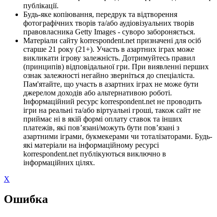
публікації.
Будь-яке копіювання, передрук та відтворення
фотографічних творів та/або аудіовізуальних творів
правовласника Getty Images - суворо забороняється.
Матеріали сайту korrespondent.net призначені для осіб
старше 21 року (21+). Участь в азартних іграх може
викликати ігрову залежність. Дотримуйтесь правил
(принципів) відповідальної гри. При виявленні перших
ознак залежності негайно зверніться до спеціаліста.
Пам'ятайте, що участь в азартних іграх не може бути
джерелом доходів або альтернативою роботі.
Інформаційний ресурс korrespondent.net не проводить
ігри на реальні та/або віртуальні гроші, також сайт не
приймає ні в якій формі оплату ставок та інших
платежів, які пов’язані/можуть бути пов’язані з
азартними іграми, букмекерами чи тоталізаторами. Будь-
які матеріали на інформаційному ресурсі
korrespondent.net публікуються виключно в
інформаційних цілях.
X
Ошибка