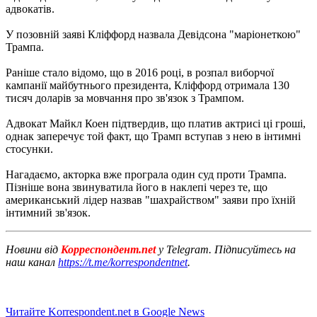
адвокатів.
У позовній заяві Кліффорд назвала Девідсона "маріонеткою"
Трампа.
Раніше стало відомо, що в 2016 році, в розпал виборчої
кампанії майбутнього президента, Кліффорд отримала 130
тисяч доларів за мовчання про зв'язок з Трампом.
Адвокат Майкл Коен підтвердив, що платив актрисі ці гроші,
однак заперечує той факт, що Трамп вступав з нею в інтимні
стосунки.
Нагадаємо, акторка вже програла один суд проти Трампа.
Пізніше вона звинуватила його в наклепі через те, що
американський лідер назвав "шахрайством" заяви про їхній
інтимний зв'язок.
Новини від
Корреспондент.net
у Telegram. Підписуйтесь на
наш канал
https://t.me/korrespondentnet
.
Читайте Korrespondent.net в Google News