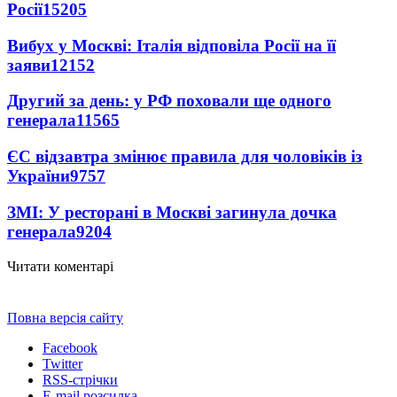
Росії
15205
Вибух у Москві: Італія відповіла Росії на її
заяви
12152
Другий за день: у РФ поховали ще одного
генерала
11565
ЄС відзавтра змінює правила для чоловіків із
України
9757
ЗМІ: У ресторані в Москві загинула дочка
генерала
9204
Читати коментарі
Повна версія сайту
Facebook
Twitter
RSS-стрічки
E-mail розсилка