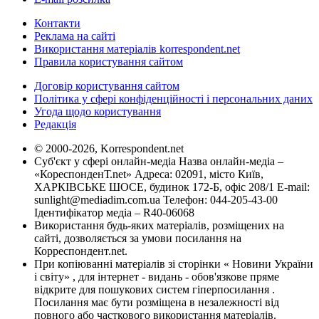
Контакти
Реклама на сайті
Використання матеріалів korrespondent.net
Правила користування сайтом
Договір користування сайтом
Політика у сфері конфіденційності і персональних даних
Угода щодо користування
Редакція
© 2000-2026, Korrespondent.net
Суб'єкт у сфері онлайн-медіа Назва онлайн-медіа –
«КореспонденТ.net» Адреса: 02091, місто Київ,
ХАРКІВСЬКЕ ШОСЕ, будинок 172-Б, офіс 208/1 E-mail:
sunlight@mediadim.com.ua
Телефон: 044-205-43-00
Ідентифікатор медіа – R40-06068
Використання будь-яких матеріалів, розміщених на
сайті, дозволяється за умови посилання на
Корреспондент.net.
При копіюванні матеріалів зі сторінки « Новини України
і світу» , для інтернет - видань - обов'язкове пряме
відкрите для пошукових систем гіперпосилання .
Посилання має бути розміщена в незалежності від
повного або часткового використання матеріалів.