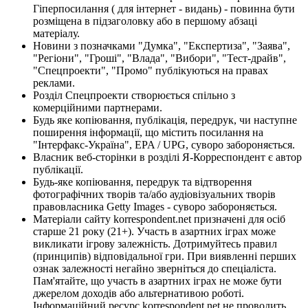
Гіперпосилання ( для інтернет - видань) - повинна бути
розміщена в підзаголовку або в першому абзаці
матеріалу.
Новини з позначками "Думка", "Експертиза", "Заява",
"Регіони", "Гроші", "Влада", "Вибори", "Тест-драйв",
"Спецпроекти", "Промо" публікуються на правах
реклами.
Розділ Спецпроекти створюється спільно з
комерційними партнерами.
Будь яке копіювання, публікація, передрук, чи наступне
поширення інформації, що містить посилання на
"Інтерфакс-Україна", EPA / UPG, суворо забороняється.
Власник веб-сторінки в розділі Я-Корреспондент є автор
публікації.
Будь-яке копіювання, передрук та відтворення
фотографічних творів та/або аудіовізуальних творів
правовласника Getty Images - суворо забороняється.
Матеріали сайту korrespondent.net призначені для осіб
старше 21 року (21+). Участь в азартних іграх може
викликати ігрову залежність. Дотримуйтесь правил
(принципів) відповідальної гри. При виявленні перших
ознак залежності негайно зверніться до спеціаліста.
Пам'ятайте, що участь в азартних іграх не може бути
джерелом доходів або альтернативою роботі.
Інформаційний ресурс korrespondent.net не проводить