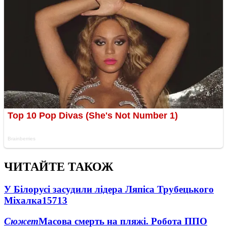
ЧИТАЙТЕ ТАКОЖ
У Білорусі засудили лідера Ляпіса Трубецького
Міхалка
15713
Сюжет
Масова смерть на пляжі. Робота ППО