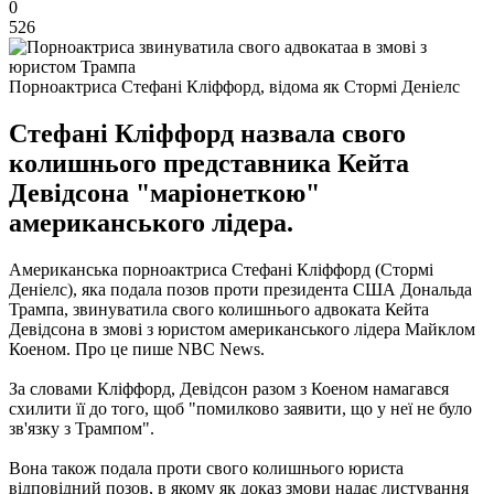
0
526
Порноактриса Стефані Кліффорд, відома як Стормі Деніелс
Стефані Кліффорд назвала свого
колишнього представника Кейта
Девідсона "маріонеткою"
американського лідера.
Американська порноактриса Стефані Кліффорд (Стормі
Деніелс), яка подала позов проти президента США Дональда
Трампа, звинуватила свого колишнього адвоката Кейта
Девідсона в змові з юристом американського лідера Майклом
Коеном.
Про це пише NBC News.
За словами Кліффорд, Девідсон разом з Коеном намагався
схилити її до того, щоб "помилково заявити, що у неї не було
зв'язку з Трампом".
Вона також подала проти свого колишнього юриста
відповідний позов, в якому як доказ змови надає листування