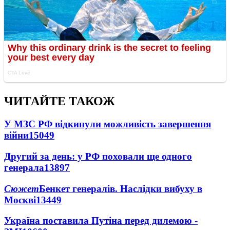
ЧИТАЙТЕ ТАКОЖ
У МЗС РФ відкинули можливість завершення
війни
15049
Другий за день: у РФ поховали ще одного
генерала
13897
Сюжет
Бенкет генералів. Наслідки вибуху в
Москві
13449
Україна поставила Путіна перед дилемою -