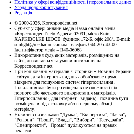
Політика у сфері конфіденційності і персональних даних
Угода щодо користування
Редакція
© 2000-2026, Korrespondent.net
Суб'єкт у сфері онлайн-медіа Назва онлайн-медіа –
«КореспонденТ.net» Адреса: 02091, місто Київ,
ХАРКІВСЬКЕ ШОСЕ, будинок 172-Б, офіс 208/1 E-mail:
sunlight@mediadim.com.ua
Телефон: 044-205-43-00
Ідентифікатор медіа – R40-06068
Використання будь-яких матеріалів, розміщених на
сайті, дозволяється за умови посилання на
Корреспондент.net.
При копіюванні матеріалів зі сторінки « Новини України
і світу» , для інтернет - видань - обов'язкове пряме
відкрите для пошукових систем гіперпосилання .
Посилання має бути розміщена в незалежності від
повного або часткового використання матеріалів.
Гіперпосилання ( для інтернет - видань) - повинна бути
розміщена в підзаголовку або в першому абзаці
матеріалу.
Новини з позначками "Думка", "Експертиза", "Заява",
"Регіони", "Гроші", "Влада", "Вибори", "Тест-драйв",
"Спецпроекти", "Промо" публікуються на правах
реклами.