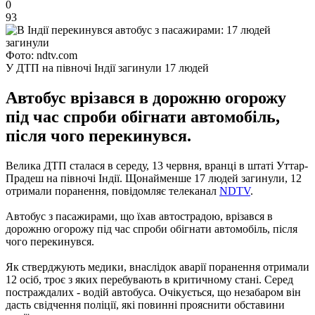
0
93
Фото: ndtv.com
У ДТП на півночі Індії загинули 17 людей
Автобус врізався в дорожню огорожу
під час спроби обігнати автомобіль,
після чого перекинувся.
Велика ДТП сталася в середу, 13 червня, вранці в штаті Уттар-
Прадеш на півночі Індії. Щонайменше 17 людей загинули, 12
отримали поранення, повідомляє телеканал
NDTV
.
Автобус з пасажирами, що їхав автострадою, врізався в
дорожню огорожу під час спроби обігнати автомобіль, після
чого перекинувся.
Як стверджують медики, внаслідок аварії поранення отримали
12 осіб, троє з яких перебувають в критичному стані. Серед
постраждалих - водій автобуса. Очікується, що незабаром він
дасть свідчення поліції, які повинні прояснити обставини