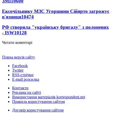
ЗМІ
10600
Ексочільнику МЗС Угорщини Сійярто загрожує
в'язниця
10474
РФ створила "українську бригаду" з полонених
- ISW
10128
Читати коментарі
Повна версія сайту
Facebook
Twitter
RSS-стрічки
E-mail розсилка
Контакти
Реклама на сайті
Використання матеріалів korrespondent.net
Правила користування сайтом
Договір користування сайтом