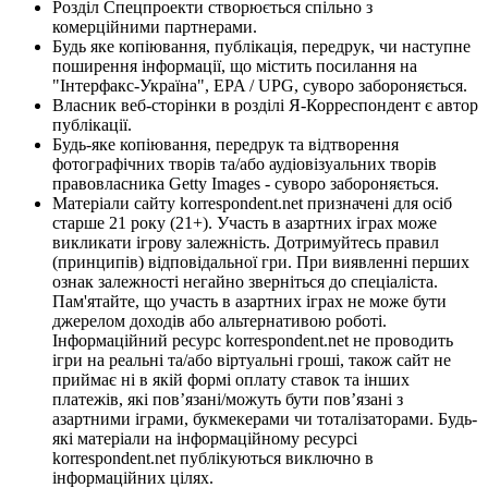
Розділ Спецпроекти створюється спільно з
комерційними партнерами.
Будь яке копіювання, публікація, передрук, чи наступне
поширення інформації, що містить посилання на
"Інтерфакс-Україна", EPA / UPG, суворо забороняється.
Власник веб-сторінки в розділі Я-Корреспондент є автор
публікації.
Будь-яке копіювання, передрук та відтворення
фотографічних творів та/або аудіовізуальних творів
правовласника Getty Images - суворо забороняється.
Матеріали сайту korrespondent.net призначені для осіб
старше 21 року (21+). Участь в азартних іграх може
викликати ігрову залежність. Дотримуйтесь правил
(принципів) відповідальної гри. При виявленні перших
ознак залежності негайно зверніться до спеціаліста.
Пам'ятайте, що участь в азартних іграх не може бути
джерелом доходів або альтернативою роботі.
Інформаційний ресурс korrespondent.net не проводить
ігри на реальні та/або віртуальні гроші, також сайт не
приймає ні в якій формі оплату ставок та інших
платежів, які пов’язані/можуть бути пов’язані з
азартними іграми, букмекерами чи тоталізаторами. Будь-
які матеріали на інформаційному ресурсі
korrespondent.net публікуються виключно в
інформаційних цілях.