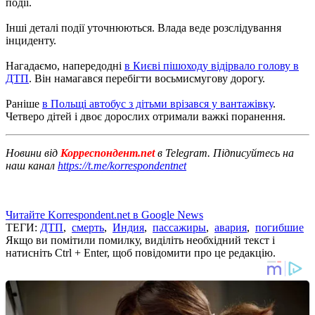
події.
Інші деталі події уточнюються. Влада веде розслідування
інциденту.
Нагадаємо, напередодні
в Києві пішоходу відірвало голову в
ДТП
. Він намагався перебігти восьмисмугову дорогу.
Раніше
в Польщі автобус з дітьми врізався у вантажівку
.
Четверо дітей і двоє дорослих отримали важкі поранення.
Новини від
Корреспондент.net
в Telegram. Підписуйтесь на
наш канал
https://t.me/korrespondentnet
Читайте Korrespondent.net в Google News
ТЕГИ:
ДТП
,
смерть
,
Индия
,
пассажиры
,
авария
,
погибшие
Якщо ви помітили помилку, виділіть необхідний текст і
натисніть Ctrl + Enter, щоб повідомити про це редакцію.