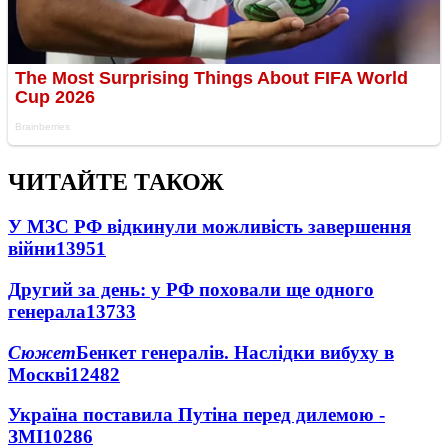
ЧИТАЙТЕ ТАКОЖ
У МЗС РФ відкинули можливість завершення
війни
13951
Другий за день: у РФ поховали ще одного
генерала
13733
Сюжет
Бенкет генералів. Наслідки вибуху в
Москві
12482
Україна поставила Путіна перед дилемою -
ЗМІ
10286