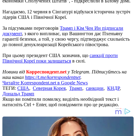
економіки Сполучених Штатів", - підкреслили в Білому домі.
Нагадаємо, 12 червня в Сінгапурі відбулася історична зустріч
лідерів США і Північної Кореї.
За підсумками переговорів
Трамп і Кім Чен Ин підписали
документ
, з якого випливає, що Вашингтон дає Пхеньяну
гарантії безпеки, а той, у свою чергу, підтверджує схильність
до повної денуклеаризації Корейського півострова.
При цьому президент США зазначив, що
санкції проти
Північної Кореї поки залишаться
в силі.
Новини від
Корреспондент.net
у Telegram. Підписуйтесь на
наш канал
https://t.me/korrespondentnet
.
Читайте Korrespondent.net в Google News
ТЕГИ:
США
,
Северная Корея
,
Трамп
,
санкции
,
КНДР
,
Дональд Трамп
Якщо ви помітили помилку, виділіть необхідний текст і
натисніть Ctrl + Enter, щоб повідомити про це редакцію.