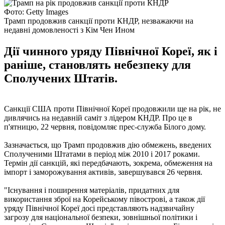
Фото: Getty Images
Трамп продовжив санкції проти КНДР, незважаючи на
недавні домовленості з Кім Чен Ином
Дії чинного уряду Північної Кореї, як і
раніше, становлять небезпеку для
Сполучених Штатів.
Санкції США проти Північної Кореї продовжили ще на рік, не
дивлячись на недавній саміт з лідером КНДР. Про це в
п'ятницю, 22 червня, повідомляє прес-служба Білого дому.
Зазначається, що Трамп продовжив дію обмежень, введених
Сполученими Штатами в період між 2010 і 2017 роками.
Термін дії санкцій, які передбачають, зокрема, обмеження на
імпорт і заморожування активів, завершувався 26 червня.
"Існування і поширення матеріалів, придатних для
використання зброї на Корейському півострові, а також дії
уряду Північної Кореї досі представляють надзвичайну
загрозу для національної безпеки, зовнішньої політики і