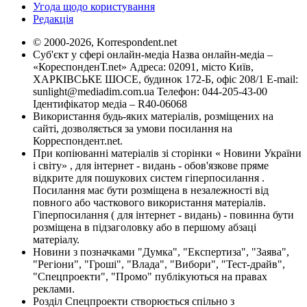
Угода щодо користування
Редакція
© 2000-2026, Korrespondent.net
Суб'єкт у сфері онлайн-медіа Назва онлайн-медіа –
«КореспонденТ.net» Адреса: 02091, місто Київ,
ХАРКІВСЬКЕ ШОСЕ, будинок 172-Б, офіс 208/1 E-mail:
sunlight@mediadim.com.ua
Телефон: 044-205-43-00
Ідентифікатор медіа – R40-06068
Використання будь-яких матеріалів, розміщених на
сайті, дозволяється за умови посилання на
Корреспондент.net.
При копіюванні матеріалів зі сторінки « Новини України
і світу» , для інтернет - видань - обов'язкове пряме
відкрите для пошукових систем гіперпосилання .
Посилання має бути розміщена в незалежності від
повного або часткового використання матеріалів.
Гіперпосилання ( для інтернет - видань) - повинна бути
розміщена в підзаголовку або в першому абзаці
матеріалу.
Новини з позначками "Думка", "Експертиза", "Заява",
"Регіони", "Гроші", "Влада", "Вибори", "Тест-драйв",
"Спецпроекти", "Промо" публікуються на правах
реклами.
Розділ Спецпроекти створюється спільно з