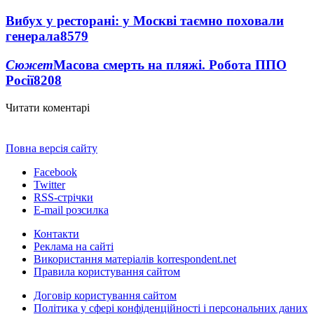
Вибух у ресторані: у Москві таємно поховали
генерала
8579
Сюжет
Масова смерть на пляжі. Робота ППО
Росії
8208
Читати коментарі
Повна версія сайту
Facebook
Twitter
RSS-стрічки
E-mail розсилка
Контакти
Реклама на сайті
Використання матеріалів korrespondent.net
Правила користування сайтом
Договір користування сайтом
Політика у сфері конфіденційності і персональних даних