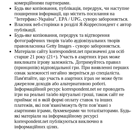
комерційними партнерами.
Будь яке копіювання, публікація, передрук, чи наступне
поширення інформації, що містить посилання на
"Інтерфакс-Україна", EPA / UPG, суворо забороняється.
Власник веб-сторінки в розділі Я-Корреспондент є автор
публікації.
Будь-яке копіювання, передрук та відтворення
фотографічних творів та/або аудіовізуальних творів
правовласника Getty Images - суворо забороняється.
Матеріали сайту korrespondent.net призначені для осіб
старше 21 року (21+). Участь в азартних іграх може
викликати ігрову залежність. Дотримуйтесь правил
(принципів) відповідальної гри. При виявленні перших
ознак залежності негайно зверніться до спеціаліста.
Пам'ятайте, що участь в азартних іграх не може бути
джерелом доходів або альтернативою роботі.
Інформаційний ресурс korrespondent.net не проводить
ігри на реальні та/або віртуальні гроші, також сайт не
приймає ні в якій формі оплату ставок та інших
платежів, які пов’язані/можуть бути пов’язані з
азартними іграми, букмекерами чи тоталізаторами. Будь-
які матеріали на інформаційному ресурсі
korrespondent.net публікуються виключно в
інформаційних цілях.