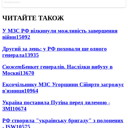
ЧИТАЙТЕ ТАКОЖ
У МЗС РФ відкинули можливість завершення
війни
15092
Другий за день: у РФ поховали ще одного
генерала
13935
Сюжет
Бенкет генералів. Наслідки вибуху в
Москві
13670
Ексочільнику МЗС Угорщини Сійярто загрожує
в'язниця
10964
Україна поставила Путіна перед дилемою -
ЗМІ
10674
РФ створила "українську бригаду" з полонених
- ISW
10575