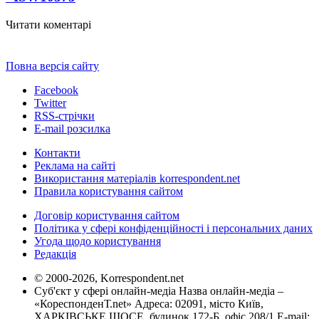
Читати коментарі
Повна версія сайту
Facebook
Twitter
RSS-стрічки
E-mail розсилка
Контакти
Реклама на сайті
Використання матеріалів korrespondent.net
Правила користування сайтом
Договір користування сайтом
Політика у сфері конфіденційності і персональних даних
Угода щодо користування
Редакція
© 2000-2026, Korrespondent.net
Суб'єкт у сфері онлайн-медіа Назва онлайн-медіа –
«КореспонденТ.net» Адреса: 02091, місто Київ,
ХАРКІВСЬКЕ ШОСЕ, будинок 172-Б, офіс 208/1 E-mail: