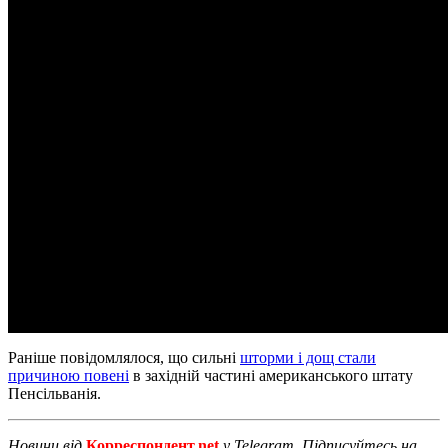
Раніше повідомлялося, що сильні
шторми і дощ стали
причиною повені
в західній частині американського штату
Пенсільванія.
Новини від
Корреспондент.net
у Telegram. Підписуйтесь на