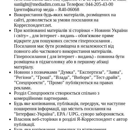
sunlight@mediadim.com.ua
Телефон: 044-205-43-00
Ідентифікатор медіа – R40-06068
Використання будь-яких матеріалів, розміщених на
сайті, дозволяється за умови посилання на
Корреспондент.net.
При копіюванні матеріалів зі сторінки « Новини України
і світу» , для інтернет - видань - обов'язкове пряме
відкрите для пошукових систем гіперпосилання .
Посилання має бути розміщена в незалежності від
повного або часткового використання матеріалів.
Гіперпосилання ( для інтернет - видань) - повинна бути
розміщена в підзаголовку або в першому абзаці
матеріалу.
Новини з позначками "Думка", "Експертиза", "Заява",
"Регіони", "Гроші", "Влада", "Вибори", "Тест-драйв",
"Спецпроекти", "Промо" публікуються на правах
реклами.
Розділ Спецпроекти створюється спільно з
комерційними партнерами.
Будь яке копіювання, публікація, передрук, чи наступне
поширення інформації, що містить посилання на
"Інтерфакс-Україна", EPA / UPG, суворо забороняється.
Власник веб-сторінки в розділі Я-Корреспондент є автор
публікації.
Будь-яке копіювання, передрук та відтворення