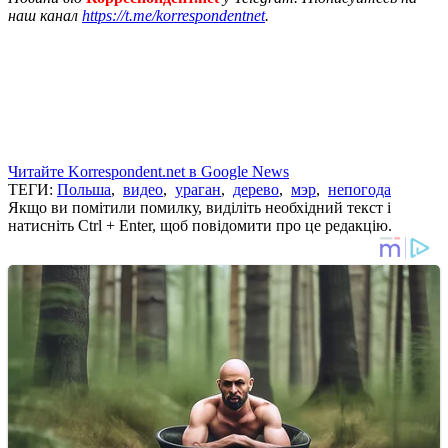
наш канал
https://t.me/korrespondentnet
.
Читайте Korrespondent.net в Google News
ТЕГИ:
Польша
,
видео
,
ураган
,
дерево
,
мэр
,
непогода
Якщо ви помітили помилку, виділіть необхідний текст і
натисніть Ctrl + Enter, щоб повідомити про це редакцію.