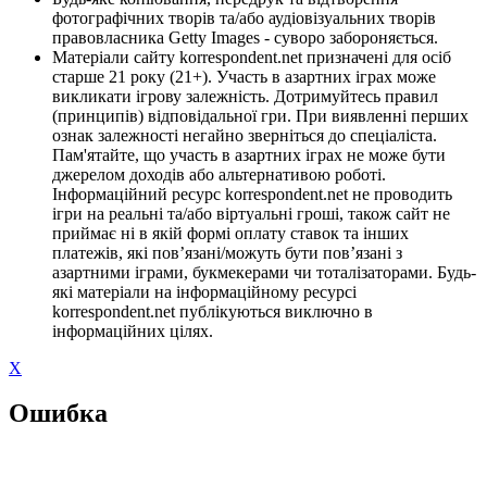
фотографічних творів та/або аудіовізуальних творів
правовласника Getty Images - суворо забороняється.
Матеріали сайту korrespondent.net призначені для осіб
старше 21 року (21+). Участь в азартних іграх може
викликати ігрову залежність. Дотримуйтесь правил
(принципів) відповідальної гри. При виявленні перших
ознак залежності негайно зверніться до спеціаліста.
Пам'ятайте, що участь в азартних іграх не може бути
джерелом доходів або альтернативою роботі.
Інформаційний ресурс korrespondent.net не проводить
ігри на реальні та/або віртуальні гроші, також сайт не
приймає ні в якій формі оплату ставок та інших
платежів, які пов’язані/можуть бути пов’язані з
азартними іграми, букмекерами чи тоталізаторами. Будь-
які матеріали на інформаційному ресурсі
korrespondent.net публікуються виключно в
інформаційних цілях.
X
Ошибка