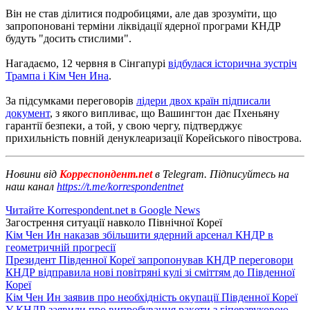
Він не став ділитися подробицями, але дав зрозуміти, що
запропоновані терміни ліквідації ядерної програми КНДР
будуть "досить стислими".
Нагадаємо, 12 червня в Сінгапурі
відбулася історична зустріч
Трампа і Кім Чен Ина
.
За підсумками переговорів
лідери двох країн підписали
документ
, з якого випливає, що Вашингтон дає Пхеньяну
гарантії безпеки, а той, у свою чергу, підтверджує
прихильність повній денуклеаризації Корейського півострова.
Новини від
Корреспондент.net
в Telegram. Підписуйтесь на
наш канал
https://t.me/korrespondentnet
Читайте Korrespondent.net в Google News
Загострення ситуації навколо Пiвнічної Кореї
Кім Чен Ин наказав збільшити ядерний арсенал КНДР в
геометричній прогресії
Президент Південної Кореї запропонував КНДР переговори
КНДР відправила нові повітряні кулі зі сміттям до Південної
Кореї
Кім Чен Ин заявив про необхідність окупації Південної Кореї
У КНДР заявили про випробування ракети з гіперзвуковою