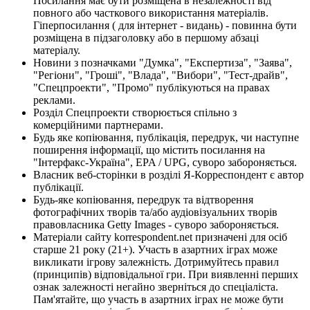
Посилання має бути розміщена в незалежності від
повного або часткового використання матеріалів.
Гіперпосилання ( для інтернет - видань) - повинна бути
розміщена в підзаголовку або в першому абзаці
матеріалу.
Новини з позначками "Думка", "Експертиза", "Заява",
"Регіони", "Гроші", "Влада", "Вибори", "Тест-драйв",
"Спецпроекти", "Промо" публікуються на правах
реклами.
Розділ Спецпроекти створюється спільно з
комерційними партнерами.
Будь яке копіювання, публікація, передрук, чи наступне
поширення інформації, що містить посилання на
"Інтерфакс-Україна", EPA / UPG, суворо забороняється.
Власник веб-сторінки в розділі Я-Корреспондент є автор
публікації.
Будь-яке копіювання, передрук та відтворення
фотографічних творів та/або аудіовізуальних творів
правовласника Getty Images - суворо забороняється.
Матеріали сайту korrespondent.net призначені для осіб
старше 21 року (21+). Участь в азартних іграх може
викликати ігрову залежність. Дотримуйтесь правил
(принципів) відповідальної гри. При виявленні перших
ознак залежності негайно зверніться до спеціаліста.
Пам'ятайте, що участь в азартних іграх не може бути