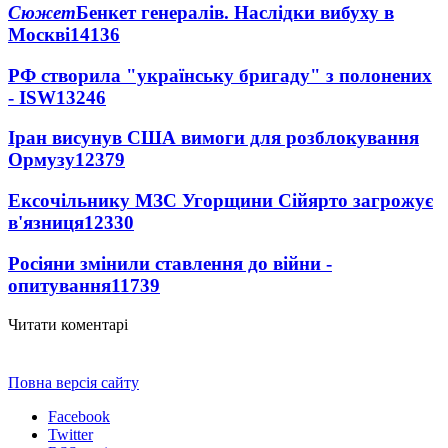
Сюжет
Бенкет генералів. Наслідки вибуху в
Москві
14136
РФ створила "українську бригаду" з полонених
- ISW
13246
Іран висунув США вимоги для розблокування
Ормузу
12379
Ексочільнику МЗС Угорщини Сійярто загрожує
в'язниця
12330
Росіяни змінили ставлення до війни -
опитування
11739
Читати коментарі
Повна версія сайту
Facebook
Twitter