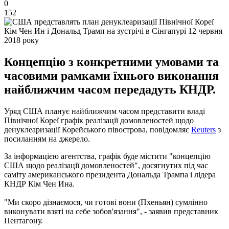
0
152
Кім Чен Ин і Дональд Трамп на зустрічі в Сінгапурі 12 червня
2018 року
Концепцію з конкретними умовами та
часовими рамками їхнього виконання
найближчим часом передадуть КНДР.
Уряд США планує найближчим часом представити владі
Північної Кореї графік реалізації домовленостей щодо
денуклеаризації Корейського півострова, повідомляє
Reuters
з
посиланням на джерело.
За інформацією агентства, графік буде містити "концепцію
США щодо реалізації домовленостей", досягнутих під час
саміту американського президента Дональда Трампа і лідера
КНДР Кім Чен Ина.
"Ми скоро дізнаємося, чи готові вони (Пхеньян) сумлінно
виконувати взяті на себе зобов'язання", - заявив представник
Пентагону.