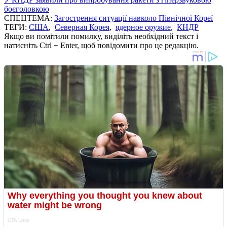
боєголовкою
СПЕЦТЕМА:
Загострення ситуації навколо Пiвнічної Кореї
ТЕГИ:
США
,
Северная Корея
,
ядерное оружие
,
КНДР
Якщо ви помітили помилку, виділіть необхідний текст і
натисніть Ctrl + Enter, щоб повідомити про це редакцію.