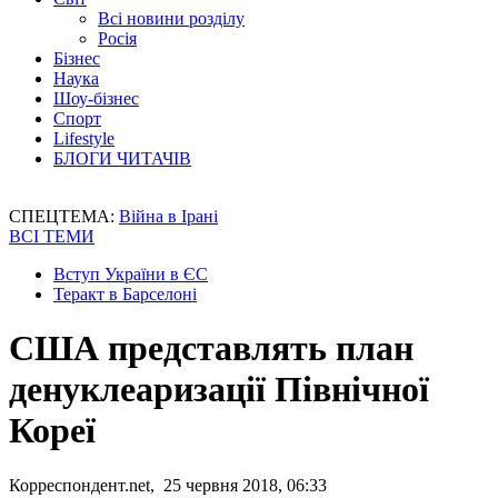
Всі новини розділу
Росія
Бізнес
Наука
Шоу-бізнес
Спорт
Lifestyle
БЛОГИ ЧИТАЧІВ
СПЕЦТЕМА:
Війна в Ірані
ВСІ ТЕМИ
Вступ України в ЄС
Теракт в Барселоні
США представлять план
денуклеаризації Північної
Кореї
Корреспондент.net, 25 червня 2018, 06:33