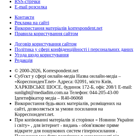
RSS-стрічки
E-mail розсилка
Контакти
Реклама на сайті
Використання матеріалів korrespondent.net
Правила користування сайтом
Договір користування сайтом
Політика у сфері конфіденційності і персональних даних
Угода щодо користування
Редакція
© 2000-2026, Korrespondent.net
Суб'єкт у сфері онлайн-медіа Назва онлайн-медіа –
«КореспонденТ.net» Адреса: 02091, місто Київ,
ХАРКІВСЬКЕ ШОСЕ, будинок 172-Б, офіс 208/1 E-mail:
sunlight@mediadim.com.ua
Телефон: 044-205-43-00
Ідентифікатор медіа – R40-06068
Використання будь-яких матеріалів, розміщених на
сайті, дозволяється за умови посилання на
Корреспондент.net.
При копіюванні матеріалів зі сторінки « Новини України
і світу» , для інтернет - видань - обов'язкове пряме
відкрите для пошукових систем гіперпосилання .