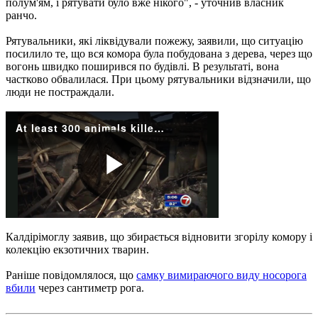
полум'ям, і рятувати було вже нікого", - уточнив власник
ранчо.
Рятувальники, які ліквідували пожежу, заявили, що ситуацію
посилило те, що вся комора була побудована з дерева, через що
вогонь швидко поширився по будівлі. В результаті, вона
частково обвалилася. При цьому рятувальники відзначили, що
люди не постраждали.
Калдірімоглу заявив, що збирається відновити згорілу комору і
колекцію екзотичних тварин.
Раніше повідомлялося, що
самку вимираючого виду носорога
вбили
через сантиметр рога.