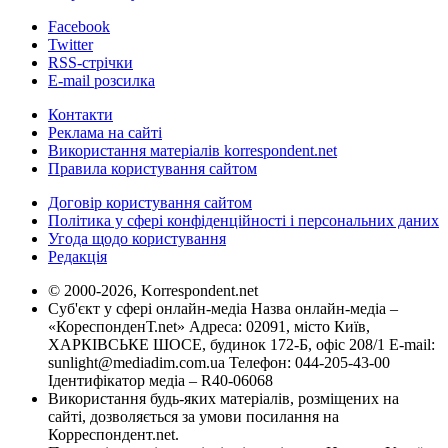
Facebook
Twitter
RSS-стрічки
E-mail розсилка
Контакти
Реклама на сайті
Використання матеріалів korrespondent.net
Правила користування сайтом
Договір користування сайтом
Політика у сфері конфіденційності і персональних даних
Угода щодо користування
Редакція
© 2000-2026, Korrespondent.net
Суб'єкт у сфері онлайн-медіа Назва онлайн-медіа –
«КореспонденТ.net» Адреса: 02091, місто Київ,
ХАРКІВСЬКЕ ШОСЕ, будинок 172-Б, офіс 208/1 E-mail:
sunlight@mediadim.com.ua
Телефон: 044-205-43-00
Ідентифікатор медіа – R40-06068
Використання будь-яких матеріалів, розміщених на
сайті, дозволяється за умови посилання на
Корреспондент.net.