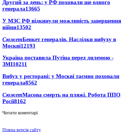
Другий за день: у РФ поховали ще одного
генерала
13665
У МЗС РФ відкинули можливість завершення
війни
13502
Сюжет
Бенкет генералів. Наслідки вибуху в
Москві
12193
Україна поставила Путіна перед дилемою -
ЗМІ
10211
Вибух у ресторані: у Москві таємно поховали
генерала
8562
Сюжет
Масова смерть на пляжі. Робота ППО
Росії
8162
Читати коментарі
Повна версія сайту