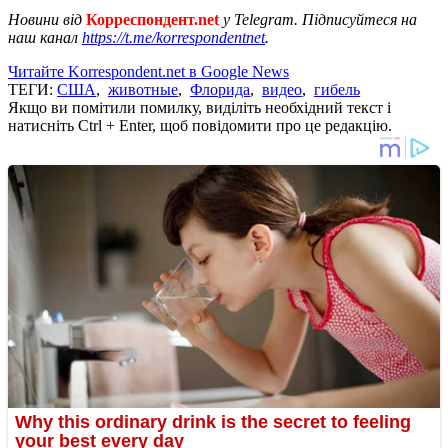
Новини від
Корреспондент.net
у Telegram. Підписуйтеся на
наш канал
https://t.me/korrespondentnet
.
Читайте Korrespondent.net в Google News
ТЕГИ:
США
,
животные
,
Флорида
,
видео
,
гибель
Якщо ви помітили помилку, виділіть необхідний текст і
натисніть Ctrl + Enter, щоб повідомити про це редакцію.