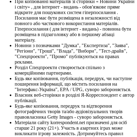
При копіюванні матеріалів зі сторінки « Новини України
і світу» , для інтернет - видань - обов'язкове пряме
відкрите для пошукових систем гіперпосилання .
Посилання має бути розміщена в незалежності від
повного або часткового використання матеріалів.
Гіперпосилання ( для інтернет - видань) - повинна бути
розміщена в підзаголовку або в першому абзаці
матеріалу.
Новини з позначками "Думка", "Експертиза", "Заява",
"Регіони", "Гроші", "Влада", "Вибори", "Тест-драйв",
"Спецпроекти", "Промо" публікуються на правах
реклами.
Розділ Спецпроекти створюється спільно з
комерційними партнерами.
Будь яке копіювання, публікація, передрук, чи наступне
поширення інформації, що містить посилання на
"Інтерфакс-Україна", EPA / UPG, суворо забороняється.
Власник веб-сторінки в розділі Я-Корреспондент є автор
публікації.
Будь-яке копіювання, передрук та відтворення
фотографічних творів та/або аудіовізуальних творів
правовласника Getty Images - суворо забороняється.
Матеріали сайту korrespondent.net призначені для осіб
старше 21 року (21+). Участь в азартних іграх може
викликати ігрову залежність. Дотримуйтесь правил