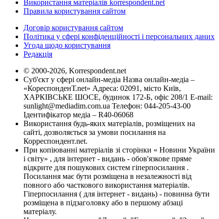
Використання матеріалів korrespondent.net
Правила користування сайтом
Договір користування сайтом
Політика у сфері конфіденційності і персональних даних
Угода щодо користування
Редакція
© 2000-2026, Korrespondent.net
Суб'єкт у сфері онлайн-медіа Назва онлайн-медіа –
«КореспонденТ.net» Адреса: 02091, місто Київ,
ХАРКІВСЬКЕ ШОСЕ, будинок 172-Б, офіс 208/1 E-mail:
sunlight@mediadim.com.ua
Телефон: 044-205-43-00
Ідентифікатор медіа – R40-06068
Використання будь-яких матеріалів, розміщених на
сайті, дозволяється за умови посилання на
Корреспондент.net.
При копіюванні матеріалів зі сторінки « Новини України
і світу» , для інтернет - видань - обов'язкове пряме
відкрите для пошукових систем гіперпосилання .
Посилання має бути розміщена в незалежності від
повного або часткового використання матеріалів.
Гіперпосилання ( для інтернет - видань) - повинна бути
розміщена в підзаголовку або в першому абзаці
матеріалу.