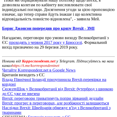
"Поки ми опрацьовували нашу політику щодо Brexit, я
дозволяла колегам по кабінету висловлювати свої
індивідуальні погляди. Досягнення угоди за цією пропозицією
означає, що тепер справи йдуть інакше і що колективна
відповідальність повністю відновлена", - заявила Мей.
Борис Джонсон попередив про кризу Brexit - ЗМІ
Нагадаємо, переговори про умови виходу Великобританії з
ЄС
проходять з червня 2017 року у Брюсселі
. Формальний
вихід призначено на 29 березня 2019 року.
Новини від
Корреспондент.net
у Telegram. Підписуйтесь на наш
канал
https://t.me/korrespondentnet
Читайте Korrespondent.net в Google News
Британія виходить з ЄС
Влада Північної Ірландії призупинила Brexit-перевірки на
кордоні
Сюжет
Шок у Великобританії від Brexit: бутерброд з шинкою
до ЄС уже не ввезеш
Brexit: переговори триватимуть попри зірваний дедлайн
Brexit: прогрес в переговорах, але розбіжності залишаються
Наслідки Brexit: Швейцарія обмежує в'їзд з Великобританії з
тваринами