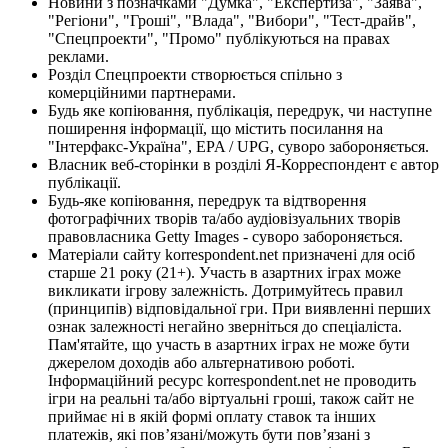
Новини з позначками "Думка", "Експертиза", "Заява",
"Регіони", "Гроші", "Влада", "Вибори", "Тест-драйв",
"Спецпроекти", "Промо" публікуються на правах
реклами.
Розділ Спецпроекти створюється спільно з
комерційними партнерами.
Будь яке копіювання, публікація, передрук, чи наступне
поширення інформації, що містить посилання на
"Інтерфакс-Україна", EPA / UPG, суворо забороняється.
Власник веб-сторінки в розділі Я-Корреспондент є автор
публікації.
Будь-яке копіювання, передрук та відтворення
фотографічних творів та/або аудіовізуальних творів
правовласника Getty Images - суворо забороняється.
Матеріали сайту korrespondent.net призначені для осіб
старше 21 року (21+). Участь в азартних іграх може
викликати ігрову залежність. Дотримуйтесь правил
(принципів) відповідальної гри. При виявленні перших
ознак залежності негайно зверніться до спеціаліста.
Пам'ятайте, що участь в азартних іграх не може бути
джерелом доходів або альтернативою роботі.
Інформаційний ресурс korrespondent.net не проводить
ігри на реальні та/або віртуальні гроші, також сайт не
приймає ні в якій формі оплату ставок та інших
платежів, які пов’язані/можуть бути пов’язані з