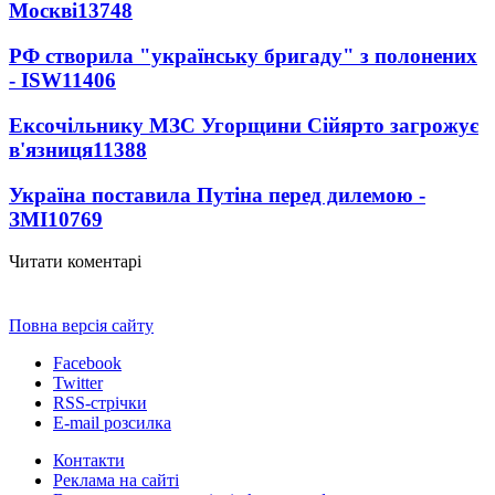
Москві
13748
РФ створила "українську бригаду" з полонених
- ISW
11406
Ексочільнику МЗС Угорщини Сійярто загрожує
в'язниця
11388
Україна поставила Путіна перед дилемою -
ЗМІ
10769
Читати коментарі
Повна версія сайту
Facebook
Twitter
RSS-стрічки
E-mail розсилка
Контакти
Реклама на сайті