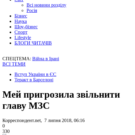
Всі новини розділу
Росія
Бізнес
Наука
Шоу-бізнес
Спорт
Lifestyle
БЛОГИ ЧИТАЧІВ
СПЕЦТЕМА:
Війна в Ірані
ВСІ ТЕМИ
Вступ України в ЄС
Теракт в Барселоні
Мей пригрозила звільнити
главу МЗС
Корреспондент.net, 7 липня 2018, 06:16
0
330