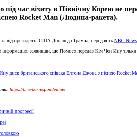
ід час візиту в Північну Корею не пер
існею Rocket Man (Людина-ракета).
иста від президента США Дональда Трампа, передають
NBC News
 інформацію, заявивши, що Помпео передав Кім Чен Ину тільки 
 Ину диск британського співака Елтона Джона з піснею Rocket M
канал
https://t.me/korrespondentnet
ичній прогресії
реї
єголовкою