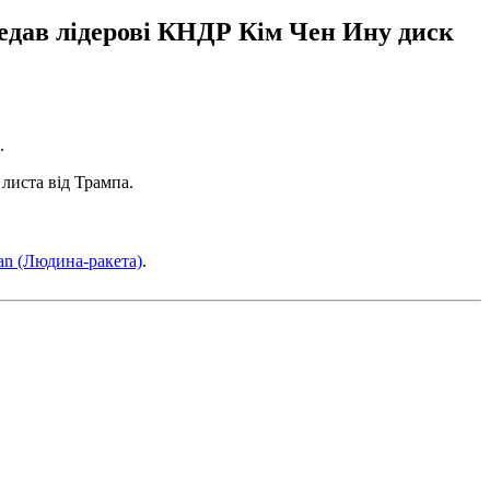
едав лідерові КНДР Кім Чен Ину диск
.
листа від Трампа.
an (Людина-ракета)
.