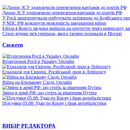
Дрони ЗСУ здорожчили перевезення вантажів до портів РФ
У Росії запропонували побудувати залізницю до Індійського ок
У МЗС РФ відкинули можливість завершення війни
Ебола в Конго: медики вийшли на протести через невиплату за
Стало відоме ім'я генерала, якого таємно поховали в Москві
Сюжети
Вторгнення Росії в Україну. Онлайн
Ескалація для Європи. Російський дрон в Лейпцигу
Війна на Близькому Сході. Онлайн
Зміни в армії РФ: що стоїть за рішенням Путіна
Підсумки 05.08: Удар по Києву і брак антибалістики
ВИБІР РЕДАКТОРА