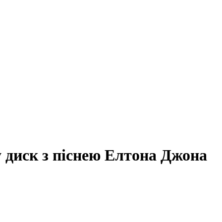
 диск з піснею Елтона Джона