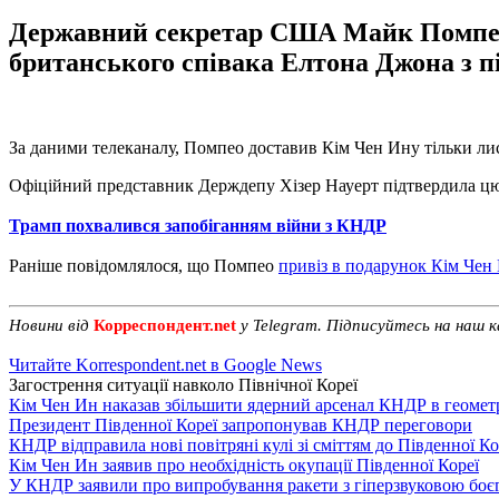
Державний секретар США Майк Помпео п
британського співака Елтона Джона з п
За даними телеканалу, Помпео доставив Кім Чен Ину тільки л
Офіційний представник Держдепу Хізер Науерт підтвердила цю
Трамп похвалився запобіганням війни з КНДР
Раніше повідомлялося, що Помпео
привіз в подарунок Кім Чен
Новини від
Корреспондент.net
у Telegram. Підписуйтесь на наш 
Читайте Korrespondent.net в Google News
Загострення ситуації навколо Пiвнічної Кореї
Кім Чен Ин наказав збільшити ядерний арсенал КНДР в геометр
Президент Південної Кореї запропонував КНДР переговори
КНДР відправила нові повітряні кулі зі сміттям до Південної Ко
Кім Чен Ин заявив про необхідність окупації Південної Кореї
У КНДР заявили про випробування ракети з гіперзвуковою бо