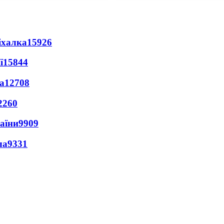
іхалка
15926
ї
15844
а
12708
2260
раїни
9909
ла
9331