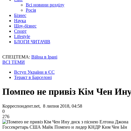
Всі новини розділу
Росія
Бізнес
Наука
Шоу-бізнес
Спорт
Lifestyle
БЛОГИ ЧИТАЧІВ
СПЕЦТЕМА:
Війна в Ірані
ВСІ ТЕМИ
Вступ України в ЄС
Теракт в Барселоні
Помпео не привіз Кім Чен Ину
Корреспондент.net, 8 липня 2018, 04:58
0
276
Госсекретарь США Майк Помпео и лидер КНДР Ким Чен Ын