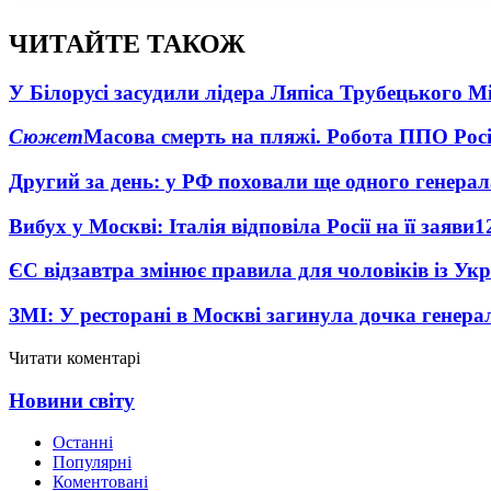
ЧИТАЙТЕ ТАКОЖ
У Білорусі засудили лідера Ляпіса Трубецького М
Сюжет
Масова смерть на пляжі. Робота ППО Росі
Другий за день: у РФ поховали ще одного генерал
Вибух у Москві: Італія відповіла Росії на її заяви
1
ЄС відзавтра змінює правила для чоловіків із Ук
ЗМІ: У ресторані в Москві загинула дочка генера
Читати коментарі
Новини світу
Останні
Популярні
Коментовані