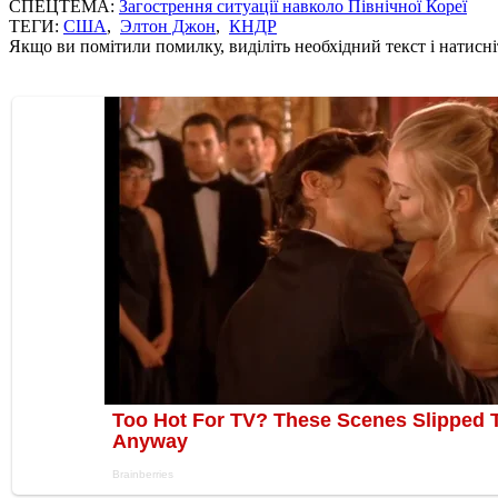
СПЕЦТЕМА:
Загострення ситуації навколо Пiвнічної Кореї
ТЕГИ:
США
,
Элтон Джон
,
КНДР
Якщо ви помітили помилку, виділіть необхідний текст і натисніт