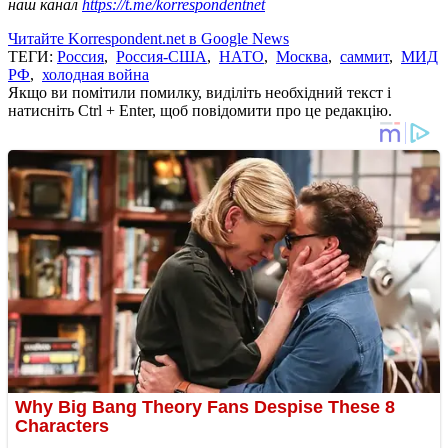
наш канал
https://t.me/korrespondentnet
Читайте Korrespondent.net в Google News
ТЕГИ:
Россия
,
Россия-США
,
НАТО
,
Москва
,
саммит
,
МИД
РФ
,
холодная война
Якщо ви помітили помилку, виділіть необхідний текст і
натисніть Ctrl + Enter, щоб повідомити про це редакцію.