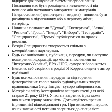
відкрите для пошукових систем гіперпосилання .
Посилання має бути розміщена в незалежності від
повного або часткового використання матеріалів.
Гіперпосилання ( для інтернет - видань) - повинна бути
розміщена в підзаголовку або в першому абзаці
матеріалу.
Новини з позначками "Думка", "Експертиза", "Заява",
"Регіони", "Гроші", "Влада", "Вибори", "Тест-драйв",
"Спецпроекти", "Промо" публікуються на правах
реклами.
Розділ Спецпроекти створюється спільно з
комерційними партнерами.
Будь яке копіювання, публікація, передрук, чи наступне
поширення інформації, що містить посилання на
"Інтерфакс-Україна", EPA / UPG, суворо забороняється.
Власник веб-сторінки в розділі Я-Корреспондент є автор
публікації.
Будь-яке копіювання, передрук та відтворення
фотографічних творів та/або аудіовізуальних творів
правовласника Getty Images - суворо забороняється.
Матеріали сайту korrespondent.net призначені для осіб
старше 21 року (21+). Участь в азартних іграх може
викликати ігрову залежність. Дотримуйтесь правил
(принципів) відповідальної гри. При виявленні перших
ознак залежності негайно зверніться до спеціаліста.