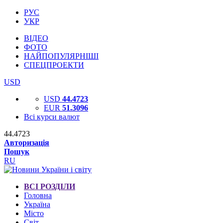
РУС
УКР
ВІДЕО
ФОТО
НАЙПОПУЛЯРНІШІ
СПЕЦПРОЕКТИ
USD
USD
44.4723
EUR
51.3096
Всі курси валют
44.4723
Авторизація
Пошук
RU
ВСІ РОЗДІЛИ
Головна
Україна
Місто
Світ