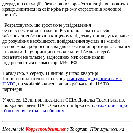
деградації ситуації з безпекою в Євро-Атлантиці і вважають за
краще дивитися на світ крізь призму стереотипів холодної
війни".
"Розраховуємо, що зростаюче усвідомлення
безперспективності ізоляції Росії та нагальні потреби
забезпечення безпеки в кінцевому підсумку приведуть альянс
до розуміння необхідності повідомлення зусиль на міцній
основі міжнародного права для ефективної протидії загальним
викликам. І що принцип неподільності безпеки треба
поважати не тільки у відносинах між союзниками", -
підкреслюється в коментарі МЗС РФ.
Нагадаємо, в середу, 11 липня, у штаб-квартирі
Північноатлантичного альянсу
стартував дводенний саміт
НАТО
, на який зібралися лідери країн-членів НАТО і
партнерів.
У четвер, 12 липня, президент США Дональд Трамп заявив,
що країни-члени НАТО на саміті в Брюсселі
домовилися про
збільшення витрат на оборону.
Новини від
Корреспондент.net
в Telegram. Підписуйтесь на