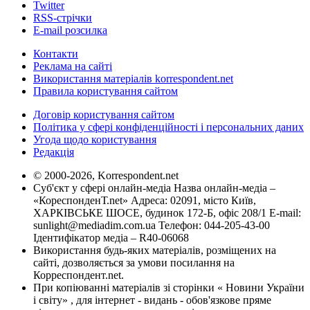
Twitter
RSS-стрічки
E-mail розсилка
Контакти
Реклама на сайті
Використання матеріалів korrespondent.net
Правила користування сайтом
Договір користування сайтом
Політика у сфері конфіденційності і персональних даних
Угода щодо користування
Редакція
© 2000-2026, Korrespondent.net
Суб'єкт у сфері онлайн-медіа Назва онлайн-медіа –
«КореспонденТ.net» Адреса: 02091, місто Київ,
ХАРКІВСЬКЕ ШОСЕ, будинок 172-Б, офіс 208/1 E-mail:
sunlight@mediadim.com.ua
Телефон: 044-205-43-00
Ідентифікатор медіа – R40-06068
Використання будь-яких матеріалів, розміщених на
сайті, дозволяється за умови посилання на
Корреспондент.net.
При копіюванні матеріалів зі сторінки « Новини України
і світу» , для інтернет - видань - обов'язкове пряме