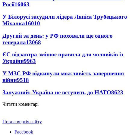
Росії
16063
У Білорусі засудили лідера Ляпіса Трубецького
Міхалка
16010
Другий за день: у РФ поховали ще одного
генерала
13068
ЄС відзавтра змінює правила для чоловіків із
України
9963
У МЗС РФ відкинули можливість завершення
війни
9518
Залужний: Україна не вступить до НАТО
8623
Читати коментарі
Повна версія сайту
Facebook