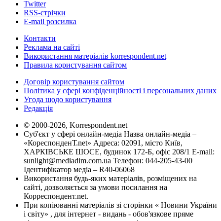
Twitter
RSS-стрічки
E-mail розсилка
Контакти
Реклама на сайті
Використання матеріалів korrespondent.net
Правила користування сайтом
Договір користування сайтом
Політика у сфері конфіденційності і персональних даних
Угода щодо користування
Редакція
© 2000-2026, Korrespondent.net
Суб'єкт у сфері онлайн-медіа Назва онлайн-медіа –
«КореспонденТ.net» Адреса: 02091, місто Київ,
ХАРКІВСЬКЕ ШОСЕ, будинок 172-Б, офіс 208/1 E-mail:
sunlight@mediadim.com.ua
Телефон: 044-205-43-00
Ідентифікатор медіа – R40-06068
Використання будь-яких матеріалів, розміщених на
сайті, дозволяється за умови посилання на
Корреспондент.net.
При копіюванні матеріалів зі сторінки « Новини України
і світу» , для інтернет - видань - обов'язкове пряме