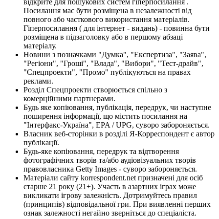
відкрите для пошукових систем гіперпосилання .
Посилання має бути розміщена в незалежності від
повного або часткового використання матеріалів.
Гіперпосилання ( для інтернет - видань) - повинна бути
розміщена в підзаголовку або в першому абзаці
матеріалу.
Новини з позначками "Думка", "Експертиза", "Заява",
"Регіони", "Гроші", "Влада", "Вибори", "Тест-драйв",
"Спецпроекти", "Промо" публікуються на правах
реклами.
Розділ Спецпроекти створюється спільно з
комерційними партнерами.
Будь яке копіювання, публікація, передрук, чи наступне
поширення інформації, що містить посилання на
"Інтерфакс-Україна", EPA / UPG, суворо забороняється.
Власник веб-сторінки в розділі Я-Корреспондент є автор
публікації.
Будь-яке копіювання, передрук та відтворення
фотографічних творів та/або аудіовізуальних творів
правовласника Getty Images - суворо забороняється.
Матеріали сайту korrespondent.net призначені для осіб
старше 21 року (21+). Участь в азартних іграх може
викликати ігрову залежність. Дотримуйтесь правил
(принципів) відповідальної гри. При виявленні перших
ознак залежності негайно зверніться до спеціаліста.