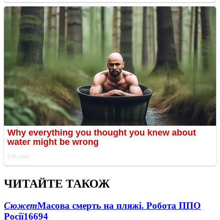
ЧИТАЙТЕ ТАКОЖ
Сюжет
Масова смерть на пляжі. Робота ППО
Росії
16694