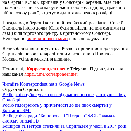
на Сергія і Юлію Скрипалів у Солсбері 4 березня. Має сенс,
що жінка-офіцер могла бути частиною команди, відіграючи в
ній ключову роль", - цитує видання джерело в розвідці.
Нагадаємо, в березні колишній російський розвідник Сергій
Скрипаль і його дочка Юлія були знайдені непритомними на
лавці біля торгового центру в британському Солсбері.
Нещодавно
вони вийшли з коми
і почали одужувати.
Великобританія звинуватила Росію в причетності до отруєння
Скрипалів нервово-паралітичним речовиною Новичок.
Москва усі звинувачення відкидає.
Новини від
Корреспондент.net
у Telegram. Підписуйтесь на
наш канал
https://t.me/korrespondentnet
Читайте Korrespondent.net в Google News
Отруєння Скрипаля
Bellingcat опублікувала розслідування про шефа отруювачів у
Солсбері
Росію підозрюють у причетності до ще двох смертей у
Британії - ЗМІ
Bellingcat: Заради "Боширова" і "Петрова" ФСБ "зламала"
систему видачі віз
Боширов та Петров стежили за Скрипалем у Чехії в 2014 році