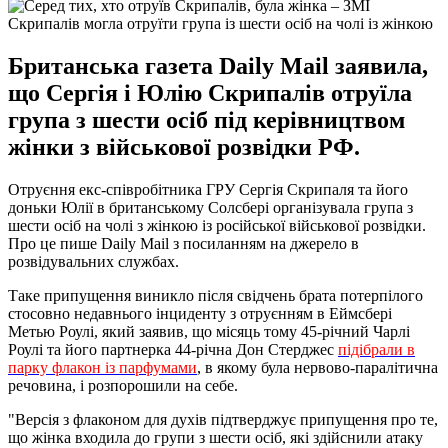
Скрипалів могла отруїти група із шести осіб на чолі із жінкою
Британська газета Daily Mail заявила,
що Сергія і Юлію Скрипалів отруїла
група з шести осіб під керівництвом
жінки з військової розвідки РФ.
Отруєння екс-співробітника ГРУ Сергія Скрипаля та його
доньки Юлії в британському Солсбері організувала група з
шести осіб на чолі з жінкою із російської військової розвідки.
Про це пише Daily Mail з посиланням на джерело в
розвідувальних службах.
Таке припущення виникло після свідчень брата потерпілого
стосовно недавнього інциденту з отруєнням в Еймсбері
Метью Роулі, який заявив, що місяць тому 45-річний Чарлі
Роулі та його партнерка 44-річна Дон Стерджес
підібрали в
парку флакон із парфумами
, в якому була нервово-паралітична
речовина, і розпорошили на себе.
"Версія з флаконом для духів підтверджує припущення про те,
що жінка входила до групи з шести осіб, які здійснили атаку