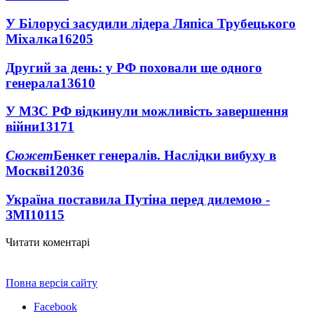
У Білорусі засудили лідера Ляпіса Трубецького
Міхалка
16205
Другий за день: у РФ поховали ще одного
генерала
13610
У МЗС РФ відкинули можливість завершення
війни
13171
Сюжет
Бенкет генералів. Наслідки вибуху в
Москві
12036
Україна поставила Путіна перед дилемою -
ЗМІ
10115
Читати коментарі
Повна версія сайту
Facebook