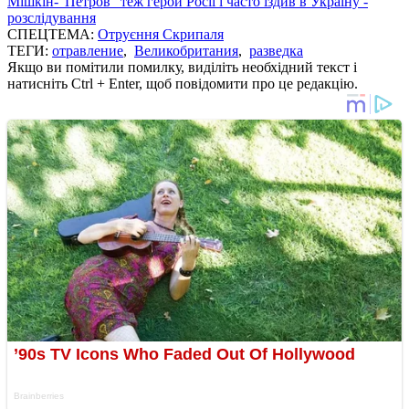
Мішкін-"Петров" теж герой Росії і часто їздив в Україну -
розслідування
СПЕЦТЕМА:
Отруєння Скрипаля
ТЕГИ:
отравление
,
Великобритания
,
разведка
Якщо ви помітили помилку, виділіть необхідний текст і
натисніть Ctrl + Enter, щоб повідомити про це редакцію.