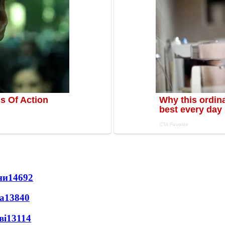
ни
14692
а
13840
ві
13114