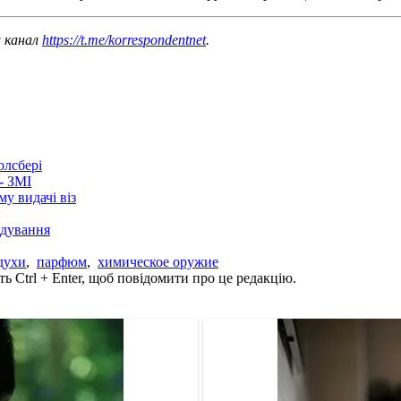
ш канал
https://t.me/korrespondentnet
.
олсбері
- ЗМІ
у видачі віз
лідування
духи
,
парфюм
,
химическое оружие
ь Ctrl + Enter, щоб повідомити про це редакцію.