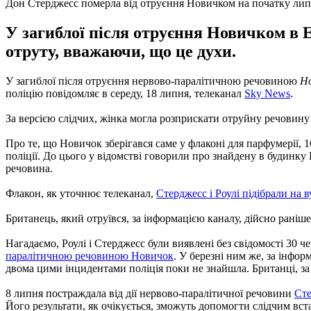
Дон Стерджесс померла від отруєння Новичком на початку ли
У загиблої після отруєння Новичком в 
отруту, вважаючи, що це духи.
У загиблої після отруєння нервово-паралітичною речовиною
Н
поліцію повідомляє в середу, 18 липня, телеканал
Sky News
.
За версією слідчих, жінка могла розприскати отруйну речовину 
Про те, що Новичок зберігався саме у флаконі для парфумерії, 
поліції.
До цього у відомстві говорили про знайдену в будинку 
речовина.
Флакон, як уточнює телеканал,
Стерджесс і Роулі підібрали на в
Британець, який отруївся, за інформацією каналу, дійсно раніш
Нагадаємо, Роулі і Стерджесс були виявлені без свідомості 30 ч
паралітичною речовиною Новичок
.
У березні ним же, за інфор
двома цими інцидентами поліція поки не знайшла.
Британці, за
8 липня постраждала від дії нервово-паралітичної речовини
Сте
Його результати, як очікується, зможуть допомогти слідчим вста