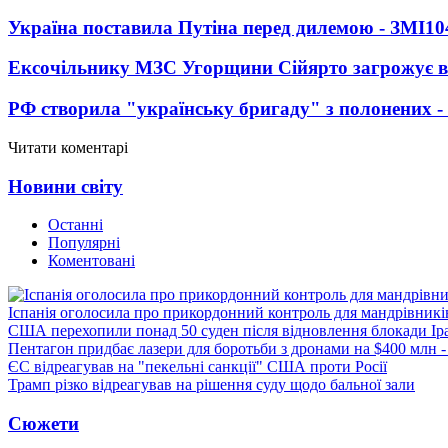
Україна поставила Путіна перед дилемою - ЗМІ
10
Ексочільнику МЗС Угорщини Сійярто загрожує в
РФ створила "українську бригаду" з полонених -
Читати коментарі
Новини світу
Останні
Популярні
Коментовані
Іспанія оголосила про прикордонний контроль для мандрівників 
США перехопили понад 50 суден після відновлення блокади Ір
Пентагон придбає лазери для боротьби з дронами на $400 млн -
ЄС відреагував на "пекельні санкції" США проти Росії
Трамп різко відреагував на рішення суду щодо бальної зали
Сюжети