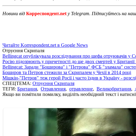
Новини від
Корреспондент.net
у Telegram. Підписуйтесь на на
Читайте Korrespondent.net в Google News
Отруєння Скрипаля
Bellingcat опублікувала розслідування про шефа отруювачів у С
Росію підозрюють у причетності до ще двох смертей у Британії 
Bellingcat: Заради "Боширова" і "Петрова" ФСБ "зламала" систем
Боширов та Петров стежили за Скрипалем у Чехії в 2014 році
Мішкін-"Петров" теж герой Росії і часто їздив в Україну - розс
СПЕЦТЕМА:
Отруєння Скрипаля
ТЕГИ:
Британия
,
Отравления
,
отравление
,
Великобритания
,
Якщо ви помітили помилку, виділіть необхідний текст і натисніт