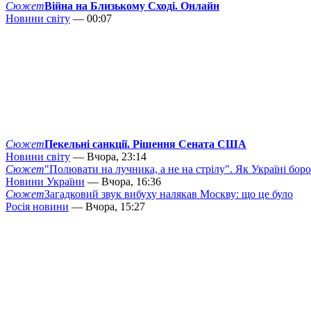
Сюжет
Війна на Близькому Сході. Онлайн
Новини світу
— 00:07
Сюжет
Пекельні санкції. Рішення Сената США
Новини світу
— Вчора, 23:14
Сюжет
"Полювати на лучника, а не на стрілу". Як Україні бор
Новини України
— Вчора, 16:36
Сюжет
Загадковий звук вибуху налякав Москву: що це було
Росія новини
— Вчора, 15:27