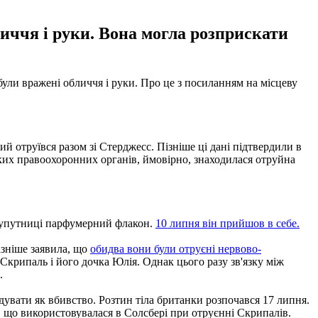
иччя і руки. Вона могла розприскати
ули вражені обличчя і руки.
Про це з посиланням на місцеву
кий отруївся разом зі Стерджесс.
Пізніше ці дані підтвердили в
ьких правоохоронних органів, ймовірно, знаходилася отруйна
й супутниці парфумерний флакон.
10 липня він прийшов в себе.
ізніше заявила, що
обидва вони були отруєні нервово-
 Скрипаль і його дочка Юлія.
Однак цього разу зв'язку між
.
ідувати як вбивство.
Розтин тіла британки розпочався 17 липня.
ї, що використовувалася в Солсбері при отруєнні Скрипалів.