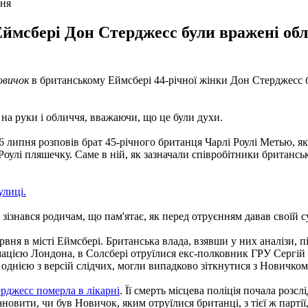
пня
Еймсбері Дон Стерджесс були вражені обл
овичок
в британському Еймсбері 44-річної жінки Дон Стерджесс б
на руки і обличчя, вважаючи, що це були духи.
16 липня розповів брат 45-річного британця Чарлі Роулі Метью, я
Роулі пляшечку.
Саме в ній, як зазначали співробітники британс
улиці.
е зізнався родичам, що пам'ятає, як перед отруєнням давав свої
ервня в місті Еймсбері.
Британська влада, взявши у них аналізи, п
мацією Лондона, в Солсбері отруїлися екс-полковник ГРУ Сергій
 однією з версій слідчих, могли випадково зіткнутися з Новичком
рджесс померла в лікарні
.
Її смерть місцева поліція почала розсл
новити, чи був Новичок, яким отруїлися британці, з тієї ж парті