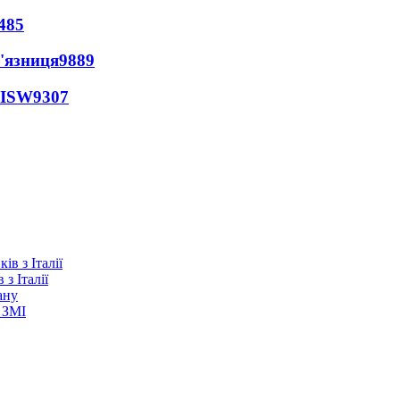
485
'язниця
9889
 ISW
9307
з Італії
ану
 ЗМІ