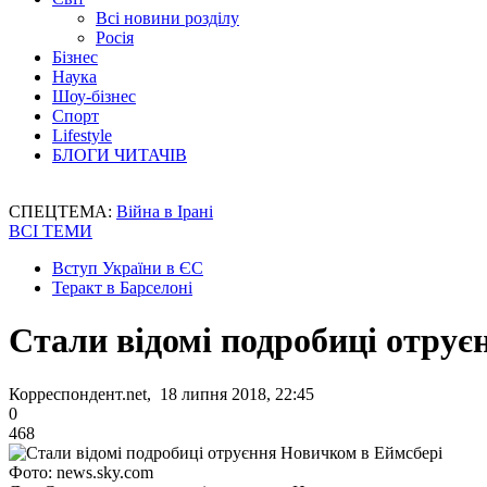
Всі новини розділу
Росія
Бізнес
Наука
Шоу-бізнес
Спорт
Lifestyle
БЛОГИ ЧИТАЧІВ
СПЕЦТЕМА:
Війна в Ірані
ВСІ ТЕМИ
Вступ України в ЄС
Теракт в Барселоні
Стали відомі подробиці отрує
Корреспондент.net, 18 липня 2018, 22:45
0
468
Фото: news.sky.com