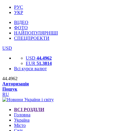
РУС
УКР
ВІДЕО
ФОТО
НАЙПОПУЛЯРНІШІ
СПЕЦПРОЕКТИ
USD
USD
44.4962
EUR
51.3814
Всі курси валют
44.4962
Авторизація
Пошук
RU
ВСІ РОЗДІЛИ
Головна
Україна
Місто
Світ