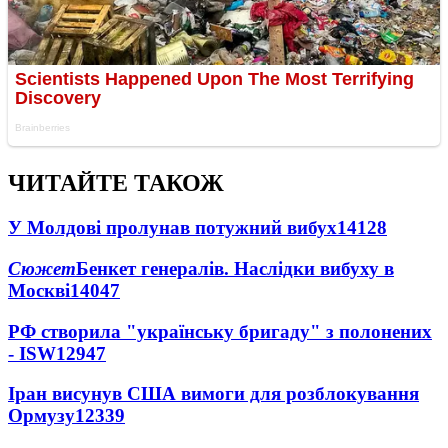
ЧИТАЙТЕ ТАКОЖ
У Молдові пролунав потужний вибух
14128
Сюжет
Бенкет генералів. Наслідки вибуху в
Москві
14047
РФ створила "українську бригаду" з полонених
- ISW
12947
Іран висунув США вимоги для розблокування
Ормузу
12339