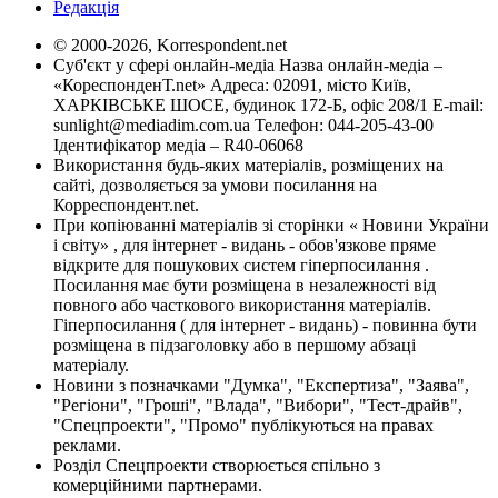
Редакція
© 2000-2026, Korrespondent.net
Суб'єкт у сфері онлайн-медіа Назва онлайн-медіа –
«КореспонденТ.net» Адреса: 02091, місто Київ,
ХАРКІВСЬКЕ ШОСЕ, будинок 172-Б, офіс 208/1 E-mail:
sunlight@mediadim.com.ua
Телефон: 044-205-43-00
Ідентифікатор медіа – R40-06068
Використання будь-яких матеріалів, розміщених на
сайті, дозволяється за умови посилання на
Корреспондент.net.
При копіюванні матеріалів зі сторінки « Новини України
і світу» , для інтернет - видань - обов'язкове пряме
відкрите для пошукових систем гіперпосилання .
Посилання має бути розміщена в незалежності від
повного або часткового використання матеріалів.
Гіперпосилання ( для інтернет - видань) - повинна бути
розміщена в підзаголовку або в першому абзаці
матеріалу.
Новини з позначками "Думка", "Експертиза", "Заява",
"Регіони", "Гроші", "Влада", "Вибори", "Тест-драйв",
"Спецпроекти", "Промо" публікуються на правах
реклами.
Розділ Спецпроекти створюється спільно з
комерційними партнерами.