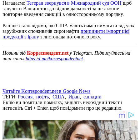
Нагадаємо
Тегеран звернувся в Міжнародний суд ООН
щоб
залучити Вашингтон до відповідальності за незаконне
повторне введення санкцій в односторонньому порядку.
Раніше стало відомо, що США мають намір вимагати від усіх
зарубіжних споживачів сирої нафти
припинити імпорт цієї
продукції з Ірану
з листопада поточного року.
Новини від
Корреспондент.net
у Telegram. Підписуйтесь на
наш канал
https://t.me/korrespondentnet
.
Читайте Korrespondent.net в Google News
ТЕГИ:
Россия
,
нефть
,
США
,
Иран
,
санкции
Якщо ви помітили помилку, виділіть необхідний текст і
натисніть Ctrl + Enter, щоб повідомити про це редакцію.