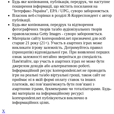
Будь яке копіювання, публікація, передрук, чи наступне
поширення інформації, що містить посилання на
"Інтерфакс-Україна", EPA / UPG, суворо забороняється.
Власник веб-сторінки в розділі Я-Корреспондент є автор
публікації.
Будь-яке копіювання, передрук та відтворення
фотографічних творів та/або аудіовізуальних творів
правовласника Getty Images - суворо забороняється.
Матеріали сайту korrespondent.net призначені для осіб
старше 21 року (21+). Участь в азартних іграх може
викликати ігрову залежність. Дотримуйтесь правил
(принципів) відповідальної гри. При виявленні перших
ознак залежності негайно зверніться до спеціаліста.
Пам'ятайте, що участь в азартних іграх не може бути
джерелом доходів або альтернативою роботі.
Інформаційний ресурс korrespondent.net не проводить
ігри на реальні та/або віртуальні гроші, також сайт не
приймає ні в якій формі оплату ставок та інших
платежів, які пов’язані/можуть бути пов’язані з
азартними іграми, букмекерами чи тоталізаторами. Будь-
які матеріали на інформаційному ресурсі
korrespondent.net публікуються виключно в
інформаційних цілях.
X