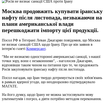
Москва продовжить купувати іранську
нафту після листопада, незважаючи на
плани американської влади
перешкоджати імпорту цієї продукції.
Посол РФ в Тегерані Леван Джагарян повідомив, що Москва
не визнає санкцій США щодо Ірану.
Про це він заявив в
інтерв'ю газеті
Коммерсант
.
"Ми не визнаємо односторонні американські санкції, з нашої
точки зору, вони є незаконними", - наголосив Джагарян,
відповівши таким чином на питання про те, чи продовжить
Росія закуповувати іранську нафту після листопада.
Посол нагадав, що Іран твердо дотримується своїх зобов'язань
в рамках ядерної угоди, що неодноразово підтверджувало
МАГАТЕ.
На його думку, щодо Ірану не можна застосовувати мову
ультиматумів і погроз, а діяти потрібно методом переконання.