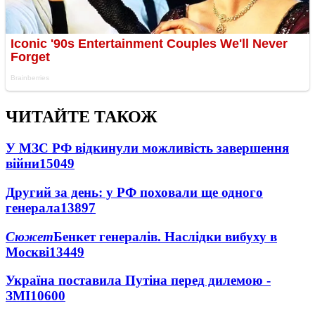
ЧИТАЙТЕ ТАКОЖ
У МЗС РФ відкинули можливість завершення
війни
15049
Другий за день: у РФ поховали ще одного
генерала
13897
Сюжет
Бенкет генералів. Наслідки вибуху в
Москві
13449
Україна поставила Путіна перед дилемою -
ЗМІ
10600