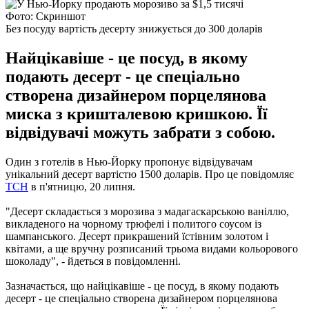
Фото: Скриншот
Без посуду вартість десерту знижується до 300 доларів
Найцікавіше - це посуд, в якому
подають десерт - це спеціально
створена дизайнером порцелянова
миска з кришталевою кришкою. Її
відвідувачі можуть забрати з собою.
Один з готелів в Нью-Йорку пропонує відвідувачам
унікальний десерт вартістю 1500 доларів.
Про це повідомляє
ТСН
в п'ятницю, 20 липня.
"Десерт складається з морозива з мадагаскарською ваніллю,
викладеного на чорному трюфелі і политого соусом із
шампанського. Десерт прикрашений їстівним золотом і
квітами, а ще вручну розписаний трьома видами кольорового
шоколаду", - йдеться в повідомленні.
Зазначається, що найцікавіше - це посуд, в якому подають
десерт - це спеціально створена дизайнером порцелянова