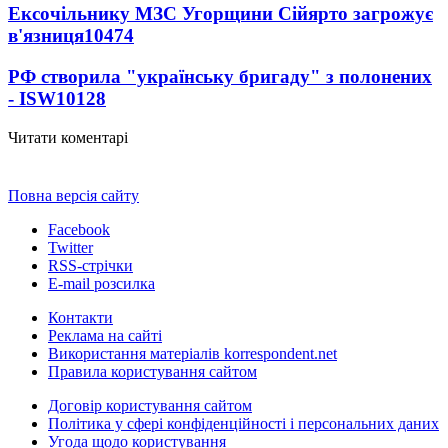
Ексочільнику МЗС Угорщини Сійярто загрожує
в'язниця
10474
РФ створила "українську бригаду" з полонених
- ISW
10128
Читати коментарі
Повна версія сайту
Facebook
Twitter
RSS-стрічки
E-mail розсилка
Контакти
Реклама на сайті
Використання матеріалів korrespondent.net
Правила користування сайтом
Договір користування сайтом
Політика у сфері конфіденційності і персональних даних
Угода щодо користування