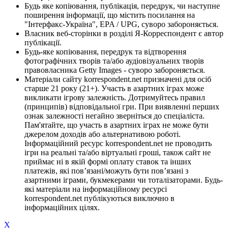
Будь яке копіювання, публікація, передрук, чи наступне
поширення інформації, що містить посилання на
"Інтерфакс-Україна", EPA / UPG, суворо забороняється.
Власник веб-сторінки в розділі Я-Корреспондент є автор
публікації.
Будь-яке копіювання, передрук та відтворення
фотографічних творів та/або аудіовізуальних творів
правовласника Getty Images - суворо забороняється.
Матеріали сайту korrespondent.net призначені для осіб
старше 21 року (21+). Участь в азартних іграх може
викликати ігрову залежність. Дотримуйтесь правил
(принципів) відповідальної гри. При виявленні перших
ознак залежності негайно зверніться до спеціаліста.
Пам'ятайте, що участь в азартних іграх не може бути
джерелом доходів або альтернативою роботі.
Інформаційний ресурс korrespondent.net не проводить
ігри на реальні та/або віртуальні гроші, також сайт не
приймає ні в якій формі оплату ставок та інших
платежів, які пов’язані/можуть бути пов’язані з
азартними іграми, букмекерами чи тоталізаторами. Будь-
які матеріали на інформаційному ресурсі
korrespondent.net публікуються виключно в
інформаційних цілях.
X