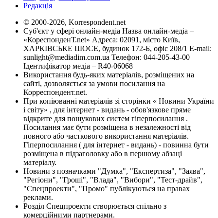
Редакція
© 2000-2026, Korrespondent.net
Суб'єкт у сфері онлайн-медіа Назва онлайн-медіа –
«КореспонденТ.net» Адреса: 02091, місто Київ,
ХАРКІВСЬКЕ ШОСЕ, будинок 172-Б, офіс 208/1 E-mail:
sunlight@mediadim.com.ua
Телефон: 044-205-43-00
Ідентифікатор медіа – R40-06068
Використання будь-яких матеріалів, розміщених на
сайті, дозволяється за умови посилання на
Корреспондент.net.
При копіюванні матеріалів зі сторінки « Новини України
і світу» , для інтернет - видань - обов'язкове пряме
відкрите для пошукових систем гіперпосилання .
Посилання має бути розміщена в незалежності від
повного або часткового використання матеріалів.
Гіперпосилання ( для інтернет - видань) - повинна бути
розміщена в підзаголовку або в першому абзаці
матеріалу.
Новини з позначками "Думка", "Експертиза", "Заява",
"Регіони", "Гроші", "Влада", "Вибори", "Тест-драйв",
"Спецпроекти", "Промо" публікуються на правах
реклами.
Розділ Спецпроекти створюється спільно з
комерційними партнерами.