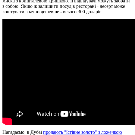
миска з кришталевою кришкою.
Її відвідувачі можуть забрати
з собою.
Якщо ж залишити посуд в ресторані - десерт може
коштувати значно дешевше - всього 300 доларів.
Нагадаємо, в Дубаї
продають "їстівне золото" з ложечкою