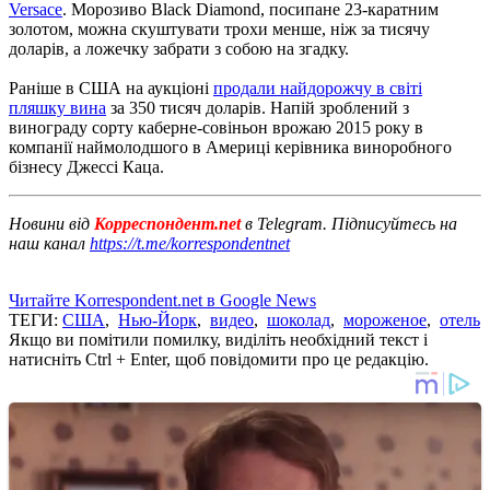
Versace
.
Морозиво Black Diamond, посипане 23-каратним
золотом, можна скуштувати трохи менше, ніж за тисячу
доларів, а ложечку забрати з собою на згадку.
Раніше в США на аукціоні
продали найдорожчу в світі
пляшку вина
за 350 тисяч доларів.
Напій зроблений з
винограду сорту каберне-совіньон врожаю 2015 року в
компанії наймолодшого в Америці керівника виноробного
бізнесу Джессі Каца.
Новини від
Корреспондент.net
в Telegram. Підписуйтесь на
наш канал
https://t.me/korrespondentnet
Читайте Korrespondent.net в Google News
ТЕГИ:
США
,
Нью-Йорк
,
видео
,
шоколад
,
мороженое
,
отель
Якщо ви помітили помилку, виділіть необхідний текст і
натисніть Ctrl + Enter, щоб повідомити про це редакцію.