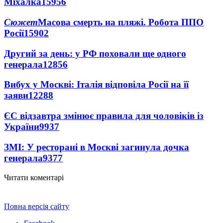
Міхалка
15956
Сюжет
Масова смерть на пляжі. Робота ППО
Росії
15902
Другий за день: у РФ поховали ще одного
генерала
12856
Вибух у Москві: Італія відповіла Росії на її
заяви
12288
ЄС відзавтра змінює правила для чоловіків із
України
9937
ЗМІ: У ресторані в Москві загинула дочка
генерала
9377
Читати коментарі
Повна версія сайту