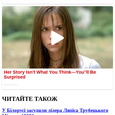
ЧИТАЙТЕ ТАКОЖ
У Білорусі засудили лідера Ляпіса Трубецького