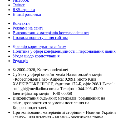
Facebook
Twitter
RSS-стрічки
E-mail розсилка
Контакти
Реклама на сайті
Використання матеріалів korrespondent.net
Правила користування сайтом
Договір користування сайтом
Політика у сфері конфіденційності і персональних даних
Угода щодо користування
Редакція
© 2000-2026, Korrespondent.net
Суб'єкт у сфері онлайн-медіа Назва онлайн-медіа –
«КореспонденТ.net» Адреса: 02091, місто Київ,
ХАРКІВСЬКЕ ШОСЕ, будинок 172-Б, офіс 208/1 E-mail:
sunlight@mediadim.com.ua
Телефон: 044-205-43-00
Ідентифікатор медіа – R40-06068
Використання будь-яких матеріалів, розміщених на
сайті, дозволяється за умови посилання на
Корреспондент.net.
При копіюванні матеріалів зі сторінки « Новини України
і світу» , для інтернет - видань - обов'язкове пряме