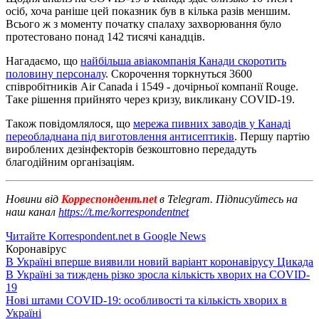
осіб, хоча раніше цей показник був в кілька разів меншим.
Всього ж з моменту початку спалаху захворювання було
протестовано понад 142 тисячі канадців.
Нагадаємо, що
найбільша авіакомпанія Канади скоротить
половину персоналу
. Скорочення торкнуться 3600
співробітників Air Canada і 1549 - дочірньої компанії Rouge.
Таке рішення прийнято через кризу, викликану COVID-19.
Також повідомлялося, що
мережа пивних заводів у Канаді
переобладнана під виготовлення антисептиків
. Першу партію
вироблених дезінфекторів безкоштовно передадуть
благодійним організаціям.
Новини від
Корреспондент.net
в Telegram. Підписуйтесь на
наш канал
https://t.me/korrespondentnet
Читайте Korrespondent.net в Google News
Коронавірус
В Україні вперше виявили новий варіант коронавірусу Цикада
В Україні за тиждень різко зросла кількість хворих на COVID-
19
Нові штами COVID-19: особливості та кількість хворих в
Україні