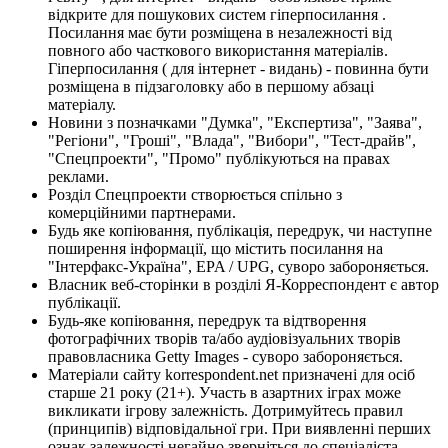
відкрите для пошукових систем гіперпосилання .
Посилання має бути розміщена в незалежності від
повного або часткового використання матеріалів.
Гіперпосилання ( для інтернет - видань) - повинна бути
розміщена в підзаголовку або в першому абзаці
матеріалу.
Новини з позначками "Думка", "Експертиза", "Заява",
"Регіони", "Гроші", "Влада", "Вибори", "Тест-драйв",
"Спецпроекти", "Промо" публікуються на правах
реклами.
Розділ Спецпроекти створюється спільно з
комерційними партнерами.
Будь яке копіювання, публікація, передрук, чи наступне
поширення інформації, що містить посилання на
"Інтерфакс-Україна", EPA / UPG, суворо забороняється.
Власник веб-сторінки в розділі Я-Корреспондент є автор
публікації.
Будь-яке копіювання, передрук та відтворення
фотографічних творів та/або аудіовізуальних творів
правовласника Getty Images - суворо забороняється.
Матеріали сайту korrespondent.net призначені для осіб
старше 21 року (21+). Участь в азартних іграх може
викликати ігрову залежність. Дотримуйтесь правил
(принципів) відповідальної гри. При виявленні перших
ознак залежності негайно зверніться до спеціаліста.